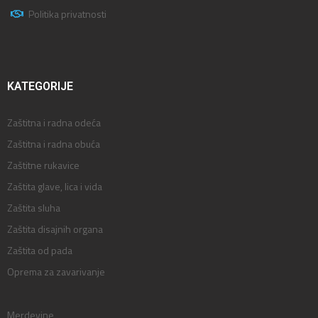
Politika privatnosti
KATEGORIJE
Zaštitna i radna odeća
Zaštitna i radna obuća
Zaštitne rukavice
Zaštita glave, lica i vida
Zaštita sluha
Zaštita disajnih organa
Zaštita od pada
Oprema za zavarivanje
Merdevine