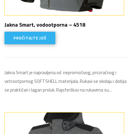
Jakna Smart, vodootporna – 4518
PROČITAJTE JOŠ
Jakna Smart je napravljena od nepromočivog, prozračnog i
vetrootpornog SOFTSHELL materijala. Rukavi se skidaju i dobija
se praktičan i lagan prsluk. Rajsferšlusi na rukavima su…