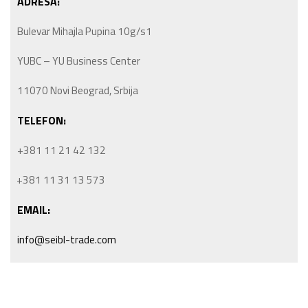
ADRESA:
Bulevar Mihajla Pupina 10g/s1
YUBC – YU Business Center
11070 Novi Beograd, Srbija
TELEFON:
+381 11 21 42 132
+381 11 31 13 573
EMAIL:
info@seibl-trade.com