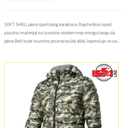
SOFT SHELL jakna sportskog karaktera. Rajsferšlusi ispod
pazuha i materijal sa izuzetno visokim mvp omogućavaju da
jakna Bolt bude izuzetno prozračna (da diše). Isporučuje se sa…