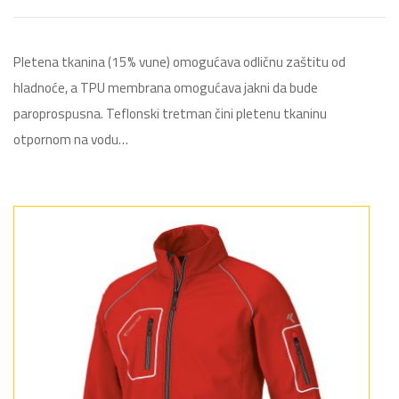
Pletena tkanina (15% vune) omogućava odličnu zaštitu od
hladnoće, a TPU membrana omogućava jakni da bude
paroprospusna. Teflonski tretman čini pletenu tkaninu
otpornom na vodu…