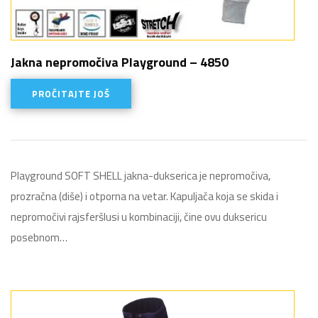
Jakna nepromočiva Playground – 4850
PROČITAJTE JOŠ
Playground SOFT SHELL jakna-dukserica je nepromočiva,
prozračna (diše) i otporna na vetar. Kapuljača koja se skida i
nepromočivi rajsferšlusi u kombinaciji, čine ovu duksericu
posebnom…