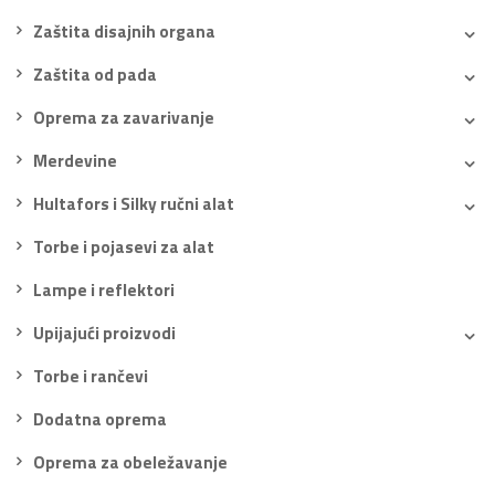
Zaštita disajnih organa
Zaštita od pada
Oprema za zavarivanje
Merdevine
Hultafors i Silky ručni alat
Torbe i pojasevi za alat
Lampe i reflektori
Upijajući proizvodi
Torbe i rančevi
Dodatna oprema
Oprema za obeležavanje