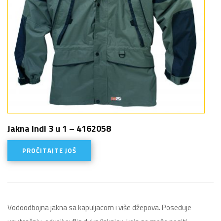
Jakna Indi 3 u 1 – 4162058
PROČITAJTE JOŠ
Vodoodbojna jakna sa kapuljacom i više džepova. Poseduje