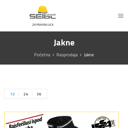
Jakne
Početna
Rasprodaja
Jakne
12
24
36