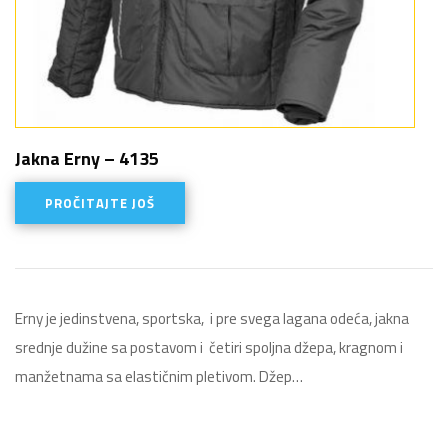
Jakna Erny – 4135
PROČITAJTE JOŠ
Erny je jedinstvena, sportska, i pre svega lagana odeća, jakna
srednje dužine sa postavom i četiri spoljna džepa, kragnom i
manžetnama sa elastičnim pletivom. Džep…