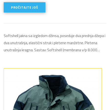
PROČITAJTE JOŠ
Softshell jakna sa izgledom džinsa, poseduje dva prednja džepa i
dva unutrašnja, elastični struk i pletene manžetne. Pletena
unutrašnja kragna. Sastav: Softshell (membrana v/p 8.000…