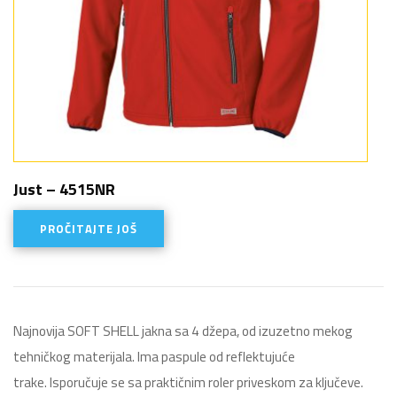
Just – 4515NR
PROČITAJTE JOŠ
Najnovija SOFT SHELL jakna sa 4 džepa, od izuzetno mekog
tehničkog materijala. Ima paspule od reflektujuće
trake. Isporučuje se sa praktičnim roler priveskom za ključeve.