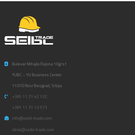
Bulevar Mihajla Pupina 10g/s1
YUBC – YU Business Center
11070 Novi Beograd, Srbija
+381 11 21 42 132
+381 11 31 13 573
info@seibl-trade.com
desk@seibl-trade.com