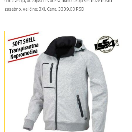
unutrašnju, odvojivu flis duks/jaknicu, koja se može nositi
zasebno. Veličine: 3XL Cena: 3339,00 RSD