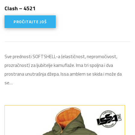
Clash – 4521
PROČITAJTE JOŠ
Sve prednosti SOFTSHELL-a (elastičnost, nepromočivost,
prozračnost) za ljubitelje kamuflaže. Ima tri spoljna i dva
prostrana unutrašnja džepa. Issa amblem se skida i može da
se…