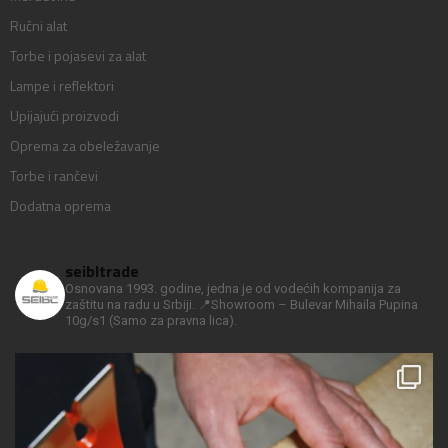
Ručni alat
Torbe i pojasevi za alat
Lampe i reflektori
Upijajući proizvodi
Oprema za obeležavanje
Torbe i rančevi
Dodatna oprema
seibltrade
Osnovana 1993. godine, jedna je od vodećih kompanija za
zaštitu na radu u Srbiji.
📍Showroom – Bulevar Mihaila Pupina
10g/s1
(Samo za pravna lica).