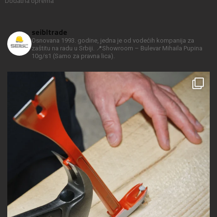
Dodatna oprema
seibltrade
Osnovana 1993. godine, jedna je od vodećih kompanija za
zaštitu na radu u Srbiji.
📍Showroom – Bulevar Mihaila Pupina
10g/s1
(Samo za pravna lica).