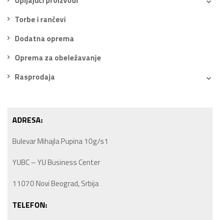
Upijajući proizvodi
Torbe i rančevi
Dodatna oprema
Oprema za obeležavanje
Rasprodaja
ADRESA:
Bulevar Mihajla Pupina 10g/s1
YUBC – YU Business Center
11070 Novi Beograd, Srbija
TELEFON: