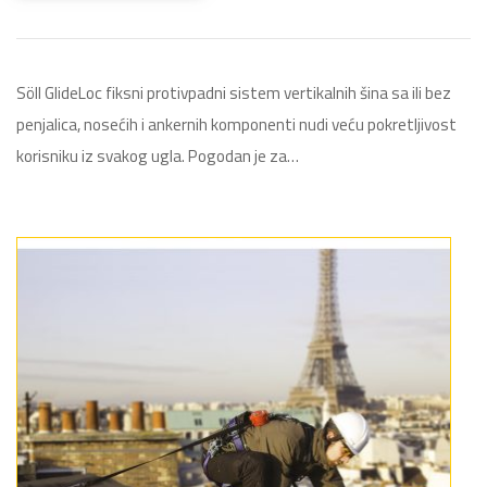
Söll GlideLoc fiksni protivpadni sistem vertikalnih šina sa ili bez
penjalica, nosećih i ankernih komponenti nudi veću pokretljivost
korisniku iz svakog ugla. Pogodan je za…