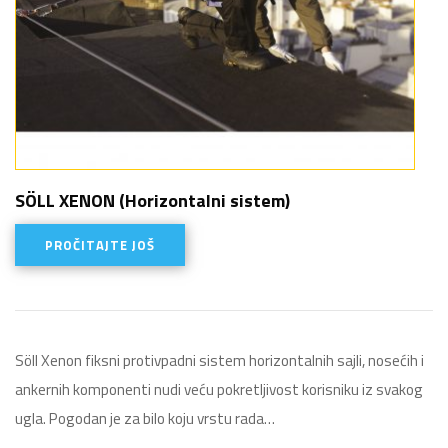
SÖLL XENON (Horizontalni sistem)
PROČITAJTE JOŠ
Söll Xenon fiksni protivpadni sistem horizontalnih sajli, nosećih i
ankernih komponenti nudi veću pokretljivost korisniku iz svakog
ugla. Pogodan je za bilo koju vrstu rada…