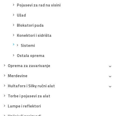
Pojasevi za rad na visini
Užad
Blokatori pada
Konektori i sidrišta
Sistemi
Ostala oprema
Oprema za zavarivanje
Merdevine
Hultafors i Silky ručni alat
Torbe i pojasevi za alat
Lampe i reflektori