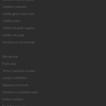
Zaštitne rukavice
Zaštita glave, lica i vida
Zaštita sluha
Zaštita disajnih organa
Zaštita od pada
Oprema za zavarivanje
Merdevine
Ručni alat
Torbe i pojasevi za alat
Lampe i reflektori
Upijajući proizvodi
Oprema za obeležavanje
Torbe i rančevi