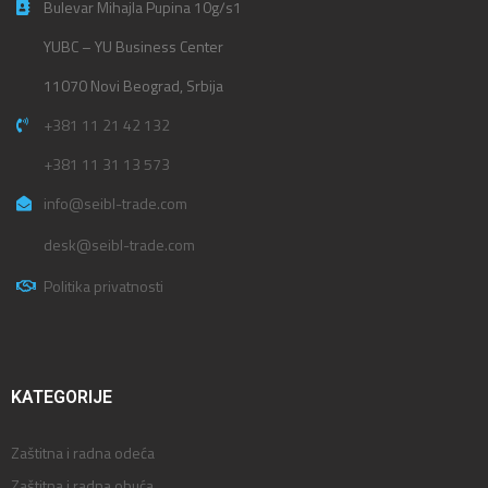
Bulevar Mihajla Pupina 10g/s1
YUBC – YU Business Center
11070 Novi Beograd, Srbija
+381 11 21 42 132
+381 11 31 13 573
info@seibl-trade.com
desk@seibl-trade.com
Politika privatnosti
KATEGORIJE
Zaštitna i radna odeća
Zaštitna i radna obuća