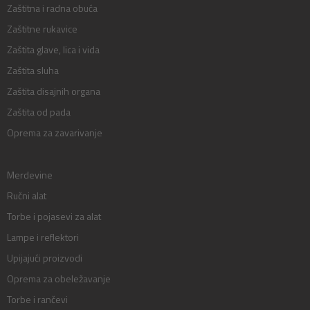
Zaštitna i radna obuća
Zaštitne rukavice
Zaštita glave, lica i vida
Zaštita sluha
Zaštita disajnih organa
Zaštita od pada
Oprema za zavarivanje
Merdevine
Ručni alat
Torbe i pojasevi za alat
Lampe i reflektori
Upijajući proizvodi
Oprema za obeležavanje
Torbe i rančevi