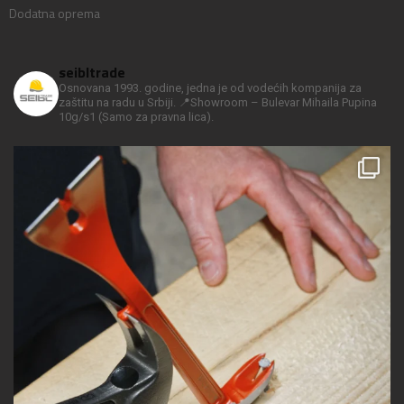
Dodatna oprema
seibltrade
Osnovana 1993. godine, jedna je od vodećih kompanija za
zaštitu na radu u Srbiji.
📍Showroom – Bulevar Mihaila Pupina
10g/s1
(Samo za pravna lica).