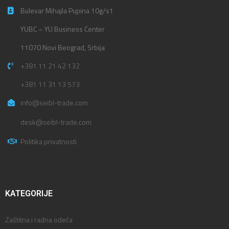
Bulevar Mihajla Pupina 10g/s1
YUBC – YU Business Center
11070 Novi Beograd, Srbija
+381 11 21 42 132
+381 11 31 13 573
info@seibl-trade.com
desk@seibl-trade.com
Politika privatnosti
KATEGORIJE
Zaštitna i radna odeća