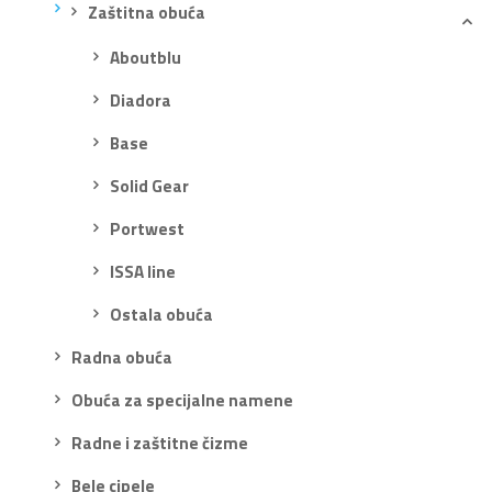
Zaštitna obuća
Aboutblu
Diadora
Base
Solid Gear
Portwest
ISSA line
Ostala obuća
Radna obuća
Obuća za specijalne namene
Radne i zaštitne čizme
Bele cipele