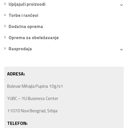
Upijajući proizvodi
Torbe i rančevi
Dodatna oprema
Oprema za obeležavanje
Rasprodaja
ADRESA:
Bulevar Mihajla Pupina 10g/s1
YUBC – YU Business Center
11070 Novi Beograd, Srbija
TELEFON: