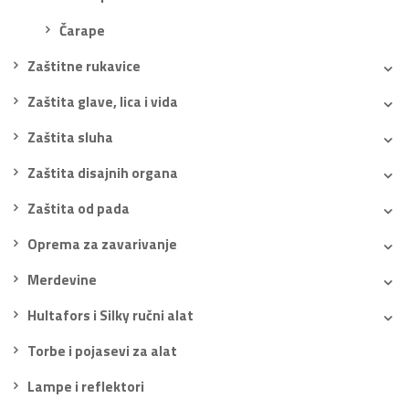
Čarape
Zaštitne rukavice
Zaštita glave, lica i vida
Zaštita sluha
Zaštita disajnih organa
Zaštita od pada
Oprema za zavarivanje
Merdevine
Hultafors i Silky ručni alat
Torbe i pojasevi za alat
Lampe i reflektori