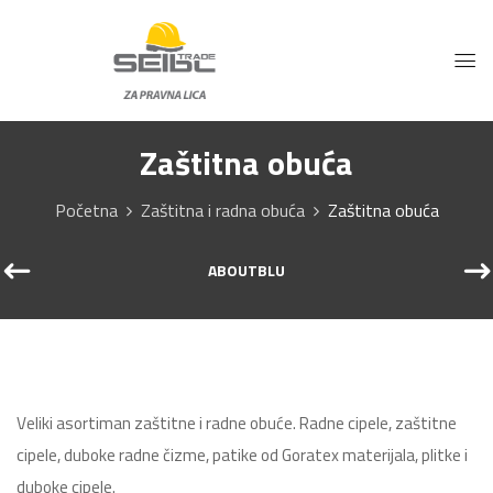
Zaštitna obuća
Početna
Zaštitna i radna obuća
Zaštitna obuća
ABOUTBLU
Veliki asortiman zaštitne i radne obuće. Radne cipele, zaštitne
cipele, duboke radne čizme, patike od Goratex materijala, plitke i
duboke cipele.