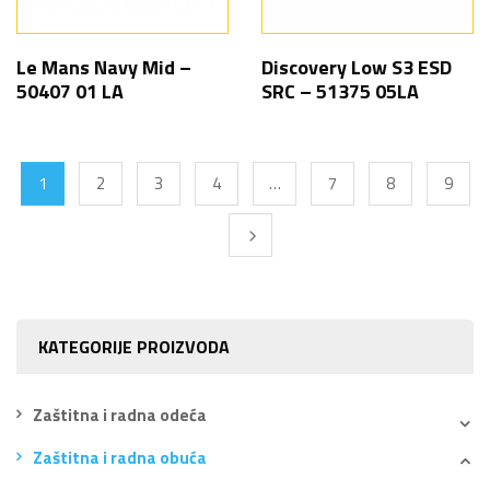
Le Mans Navy Mid –
Discovery Low S3 ESD
50407 01 LA
SRC – 51375 05LA
1
2
3
4
…
7
8
9
KATEGORIJE PROIZVODA
Zaštitna i radna odeća
Zaštitna i radna obuća