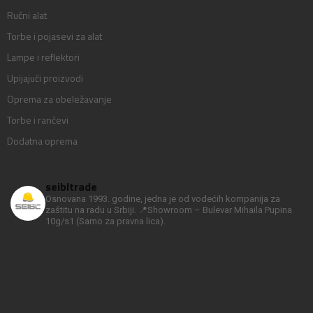
Ručni alat
Torbe i pojasevi za alat
Lampe i reflektori
Upijajući proizvodi
Oprema za obeležavanje
Torbe i rančevi
Dodatna oprema
seibltrade
Osnovana 1993. godine, jedna je od vodećih kompanija za
zaštitu na radu u Srbiji.
📍Showroom – Bulevar Mihaila Pupina
10g/s1
(Samo za pravna lica).