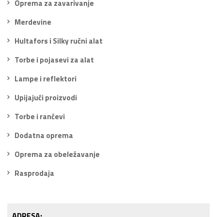
Oprema za zavarivanje
Merdevine
Hultafors i Silky ručni alat
Torbe i pojasevi za alat
Lampe i reflektori
Upijajući proizvodi
Torbe i rančevi
Dodatna oprema
Oprema za obeležavanje
Rasprodaja
ADRESA: