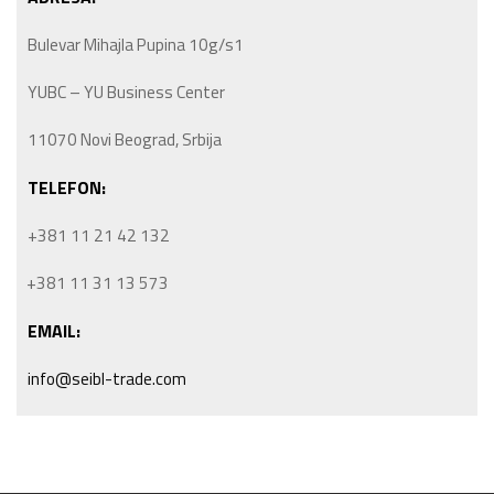
Bulevar Mihajla Pupina 10g/s1
YUBC – YU Business Center
11070 Novi Beograd, Srbija
TELEFON:
+381 11 21 42 132
+381 11 31 13 573
EMAIL:
info@seibl-trade.com