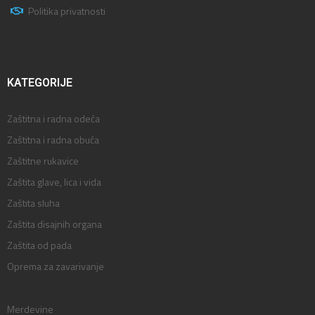
Politika privatnosti
KATEGORIJE
Zaštitna i radna odeća
Zaštitna i radna obuća
Zaštitne rukavice
Zaštita glave, lica i vida
Zaštita sluha
Zaštita disajnih organa
Zaštita od pada
Oprema za zavarivanje
Merdevine