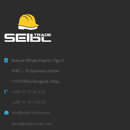
Bulevar Mihajla Pupina 10g/s1
YUBC – YU Business Center
11070 Novi Beograd, Srbija
+381 11 21 42 132
+381 11 31 13 573
info@seibl-trade.com
desk@seibl-trade.com