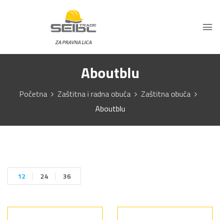
Aboutblu
Početna
Zaštitna i radna obuća
Zaštitna obuća
Aboutblu
12
24
36