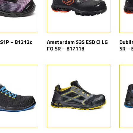
 S1P – B1212c
Amsterdam S3S ESD CI LG
Dubli
FO SR – B1711B
SR – 