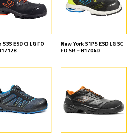
n S3S ESD CI LG FO
New York S1PS ESD LG SC
B1712B
FO SR – B1704D