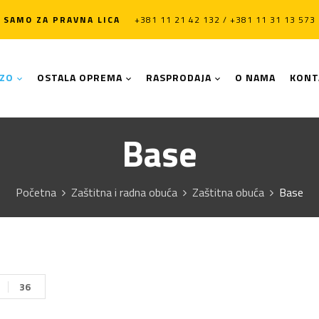
SAMO ZA PRAVNA LICA
+381 11 21 42 132 / +381 11 31 13 573
LZO
OSTALA OPREMA
RASPRODAJA
O NAMA
KONT
Base
Početna
Zaštitna i radna obuća
Zaštitna obuća
Base
36