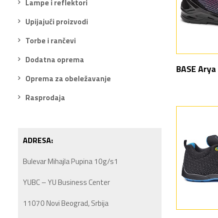
Lampe i reflektori
Upijajući proizvodi
Torbe i rančevi
Dodatna oprema
BASE Arya
Oprema za obeležavanje
Rasprodaja
ADRESA:
Bulevar Mihajla Pupina 10g/s1
YUBC – YU Business Center
11070 Novi Beograd, Srbija