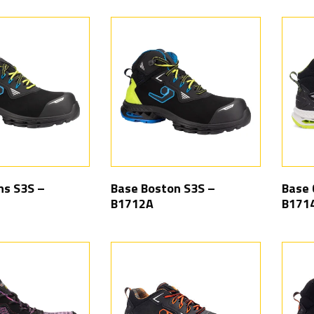
ns S3S –
Base Boston S3S –
Base 
B1712A
B171