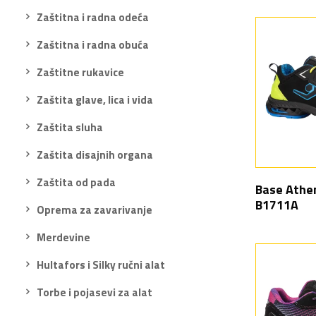
Zaštitna i radna odeća
Zaštitna i radna obuća
Zaštitne rukavice
Zaštita glave, lica i vida
Zaštita sluha
Zaštita disajnih organa
Zaštita od pada
Base Athe
B1711A
Oprema za zavarivanje
Merdevine
Hultafors i Silky ručni alat
Torbe i pojasevi za alat