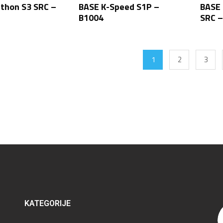
thon S3 SRC –
BASE K-Speed S1P –
BASE 
B1004
SRC –
1
2
3
KATEGORIJE