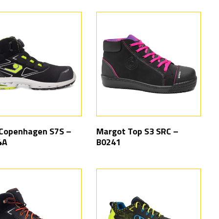
Copenhagen S7S –
Margot Top S3 SRC –
4A
B0241