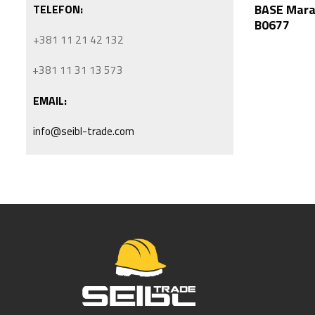
BASE Mara
TELEFON:
B0677
+381 11 21 42 132
+381 11 31 13 573
EMAIL:
info@seibl-trade.com