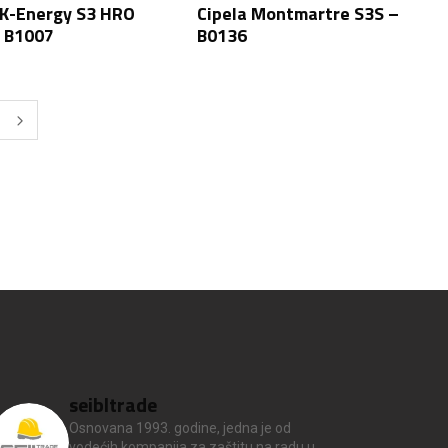
K-Energy S3 HRO
Cipela Montmartre S3S –
 B1007
B0136
seibltrade
Osnovana 1993. godine, jedna je od
vodećih kompanija za zaštitu na radu u