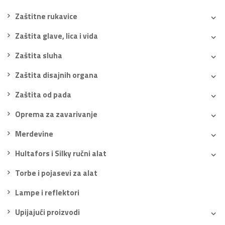
Zaštitne rukavice
Zaštita glave, lica i vida
Zaštita sluha
Zaštita disajnih organa
Zaštita od pada
Oprema za zavarivanje
Merdevine
Hultafors i Silky ručni alat
Torbe i pojasevi za alat
Lampe i reflektori
Upijajući proizvodi