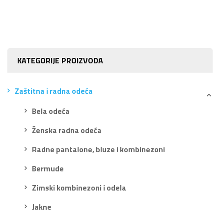
KATEGORIJE PROIZVODA
Zaštitna i radna odeća
Bela odeća
Ženska radna odeća
Radne pantalone, bluze i kombinezoni
Bermude
Zimski kombinezoni i odela
Jakne