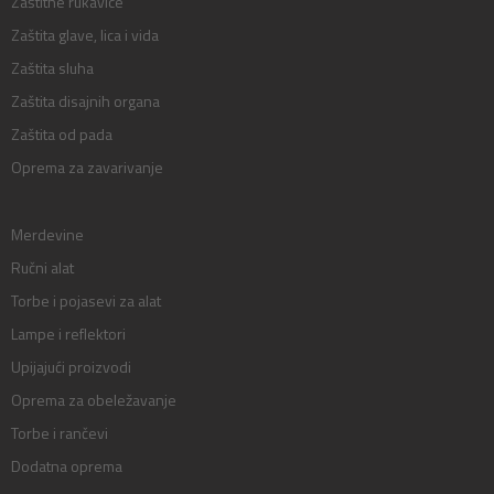
Zaštitne rukavice
Zaštita glave, lica i vida
Zaštita sluha
Zaštita disajnih organa
Zaštita od pada
Oprema za zavarivanje
Merdevine
Ručni alat
Torbe i pojasevi za alat
Lampe i reflektori
Upijajući proizvodi
Oprema za obeležavanje
Torbe i rančevi
Dodatna oprema