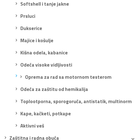
Softshell i tanje jakne
Prsluci
Dukserice
Majice i košulje
Kišna odela, kabanice
Odeća visoke vidljivosti
Oprema za rad sa motornom testerom
Odeća za zaštitu od hemikalija
Toplootporna, sporogoruća, antistatik, multinorm
Kape, kačketi, potkape
Aktivni veš
Zaštitna i radna obuća