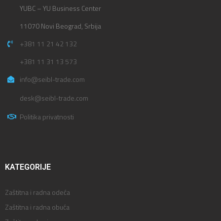
YUBC – YU Business Center
11070 Novi Beograd, Srbija
+381 11 21 42 132
+381 11 31 13 573
info@seibl-trade.com
desk@seibl-trade.com
Politika privatnosti
KATEGORIJE
Zaštitna i radna odeća
Zaštitna i radna obuća