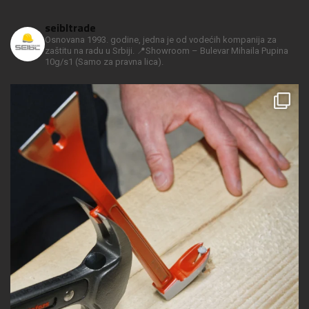
seibltrade
Osnovana 1993. godine, jedna je od vodećih kompanija za
zaštitu na radu u Srbiji.
📍Showroom – Bulevar Mihaila Pupina
10g/s1
(Samo za pravna lica).