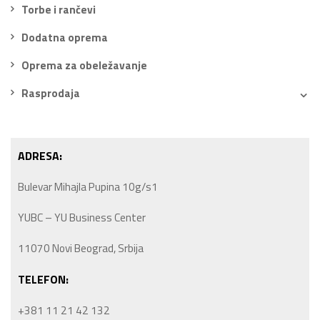
Torbe i rančevi
Dodatna oprema
Oprema za obeležavanje
Rasprodaja
ADRESA:
Bulevar Mihajla Pupina 10g/s1
YUBC – YU Business Center
11070 Novi Beograd, Srbija
TELEFON:
+381 11 21 42 132