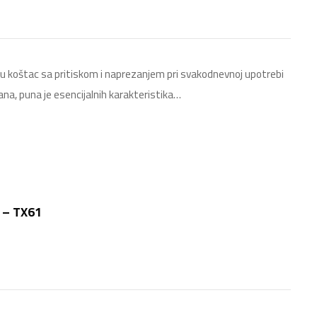
 u koštac sa pritiskom i naprezanjem pri svakodnevnoj upotrebi
ana, puna je esencijalnih karakteristika…
 – TX61