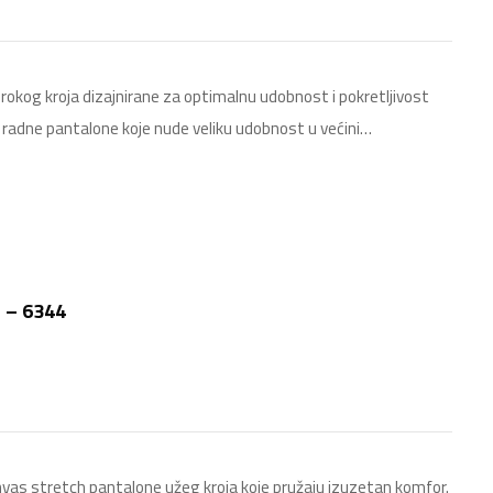
irokog kroja dizajnirane za optimalnu udobnost i pokretljivost
e radne pantalone koje nude veliku udobnost u većini…
 – 6344
anvas stretch pantalone užeg kroja koje pružaju izuzetan komfor.