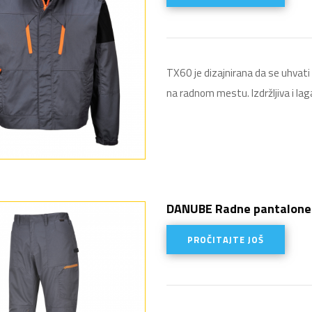
TX60 je dizajnirana da se uhvati
na radnom mestu. Izdržljiva i lag
DANUBE Radne pantalone
PROČITAJTE JOŠ