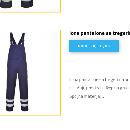
Iona pantalone sa treger
PROČITAJTE JOŠ
Lona pantalone sa tregerima pru
uključuju prostrani džep na grud
Spoljna materijal…