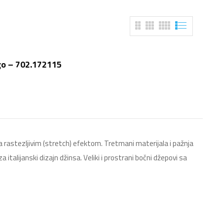
go – 702.172115
astezljivim (stretch) efektom. Tretmani materijala i pažnja
 italijanski dizajn džinsa. Veliki i prostrani bočni džepovi sa