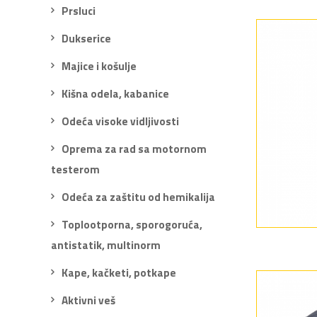
Prsluci
Dukserice
Majice i košulje
Kišna odela, kabanice
Odeća visoke vidljivosti
Oprema za rad sa motornom
testerom
Odeća za zaštitu od hemikalija
Toplootporna, sporogoruća,
antistatik, multinorm
Kape, kačketi, potkape
Aktivni veš