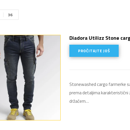
36
Diadora Utilizz Stone car
PROČITAJTE JOŠ
Stonewashed cargo farmerke sa r
prema detaljima karakteristični za
držačem…