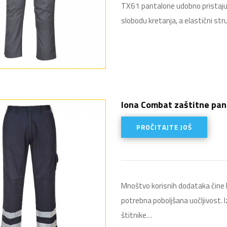
TX61 pantalone udobno pristaju i
slobodu kretanja, a elastični str
Iona Combat zaštitne pan
PROČITAJTE JOŠ
Mnoštvo korisnih dodataka čine
potrebna poboljšana uočljivost. I
štitnike…