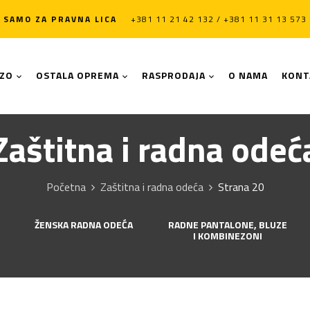
SAMO ZA PRAVNA LICA
+381 11 21 42 132 / +381 11 31 13 573
LZO
OSTALA OPREMA
RASPRODAJA
O NAMA
KONT
Zaštitna i radna odeć
Početna
Zaštitna i radna odeća
Strana 20
ŽENSKA RADNA ODEĆA
RADNE PANTALONE, BLUZE
I KOMBINEZONI