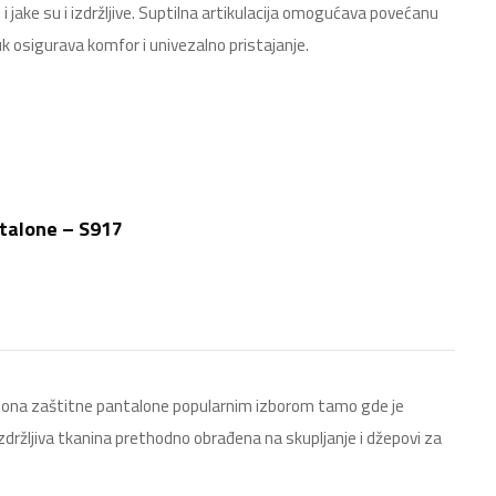
 jake su i izdržljive. Suptilna artikulacija omogućava povećanu
uk osigurava komfor i univezalno pristajanje.
talone – S917
 Iona zaštitne pantalone popularnim izborom tamo gde je
zdržljiva tkanina prethodno obrađena na skupljanje i džepovi za