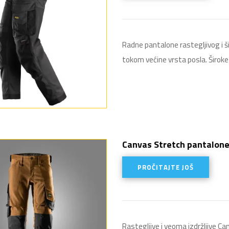
Radne pantalone rastegljivog i š
tokom većine vrsta posla. Širok
Canvas Stretch pantalone
PROČITAJTE JOŠ
Rastegljive i veoma izdržljive C