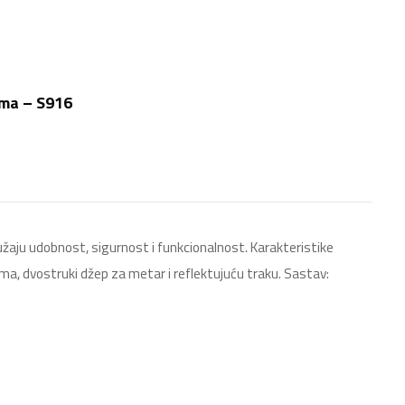
ima – S916
žaju udobnost, sigurnost i funkcionalnost. Karakteristike
ima, dvostruki džep za metar i reflektujuću traku. Sastav: