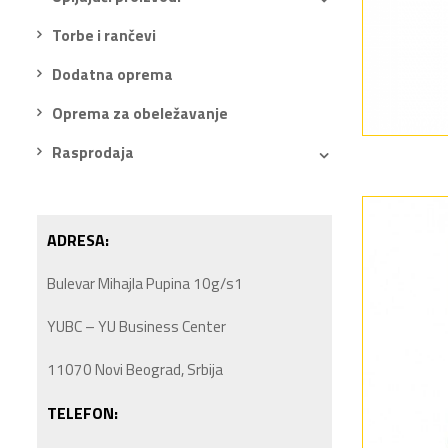
Torbe i rančevi
Dodatna oprema
Oprema za obeležavanje
Rasprodaja
ADRESA:
Bulevar Mihajla Pupina 10g/s1
YUBC – YU Business Center
11070 Novi Beograd, Srbija
TELEFON: