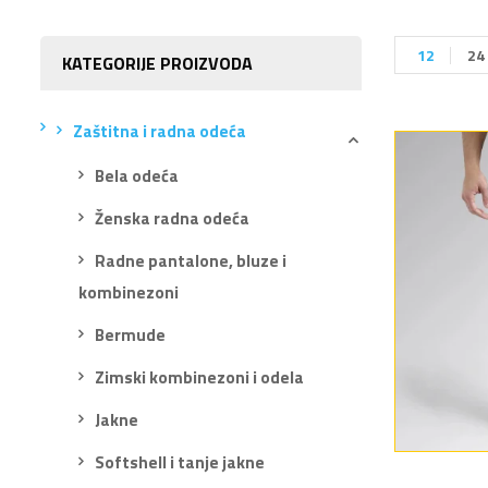
12
24
KATEGORIJE PROIZVODA
Zaštitna i radna odeća
Bela odeća
Ženska radna odeća
Radne pantalone, bluze i
kombinezoni
Bermude
Zimski kombinezoni i odela
Jakne
Softshell i tanje jakne