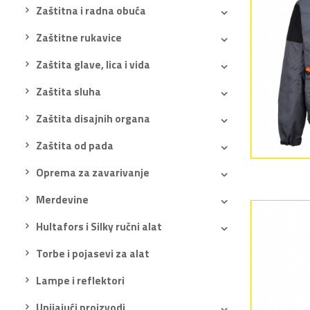
Zaštitna i radna obuća
Zaštitne rukavice
Zaštita glave, lica i vida
Zaštita sluha
Zaštita disajnih organa
Zaštita od pada
Oprema za zavarivanje
Merdevine
Hultafors i Silky ručni alat
Torbe i pojasevi za alat
Lampe i reflektori
Upijajući proizvodi