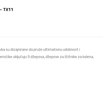
 – TX11
a su dizajnirane da pruže ultimativnu udobnost i
istike uključuju 9 džepova, džepove za štitnike za kolena,