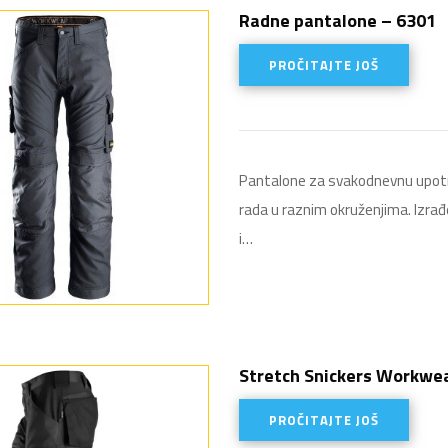
Radne pantalone – 6301
PROČITAJTE JOŠ
Pantalone za svakodnevnu upotre
rada u raznim okruženjima. Izrađ
i…
Stretch Snickers Workwea
PROČITAJTE JOŠ