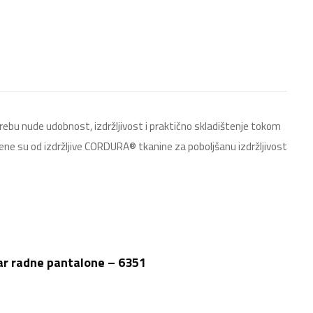
bu nude udobnost, izdržljivost i praktično skladištenje tokom
ene su od izdržljive CORDURA® tkanine za poboljšanu izdržljivost
r radne pantalone – 6351