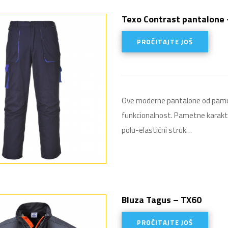
Texo Contrast pantalone
PROČITAJTE JOŠ
Ove moderne pantalone od pamuk
funkcionalnost. Pametne karakter
polu-elastični struk…
Bluza Tagus – TX60
PROČITAJTE JOŠ