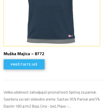
Muška Majica – 8772
PROČITAJTE JOŠ
Velika udobnost zahvaljujući prozračnosti tipičnoj za pamuk.
Savršena za rad i slobodno vreme. Sastav: 95% Pamuk and 5%
Elastin 180 g/m2 Boja: Crno - bež, Plavo -…