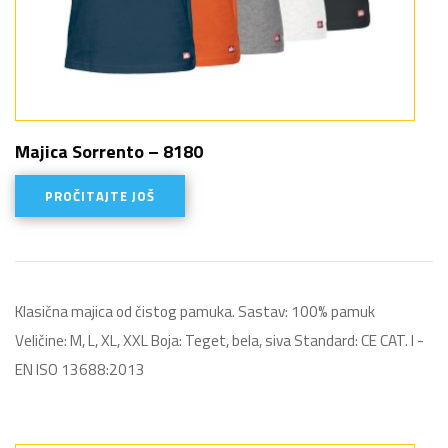
Majica Sorrento – 8180
PROČITAJTE JOŠ
Klasična majica od čistog pamuka. Sastav: 100% pamuk
Veličine: M, L, XL, XXL Boja: Teget, bela, siva Standard: CE CAT. I -
EN ISO 13688:2013