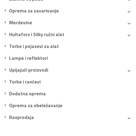
Oprema za zavarivanje
Merdevine
Hultafors i Silky ručni alat
Torbe i pojasevi za alat
Lampe i reflektori
Upijajući proizvodi
Torbe i rančevi
Dodatna oprema
Oprema za obeležavanje
Rasprodaja