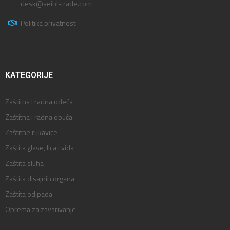
desk@seibl-trade.com
Politika privatnosti
KATEGORIJE
Zaštitna i radna odeća
Zaštitna i radna obuća
Zaštitne rukavice
Zaštita glave, lica i vida
Zaštita sluha
Zaštita disajnih organa
Zaštita od pada
Oprema za zavarivanje