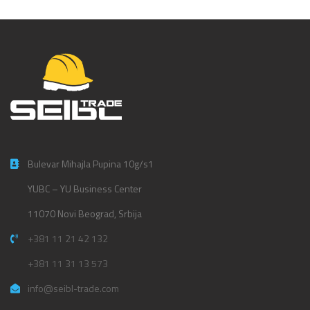
Bulevar Mihajla Pupina 10g/s1
YUBC – YU Business Center
11070 Novi Beograd, Srbija
+381 11 21 42 132
+381 11 31 13 573
info@seibl-trade.com