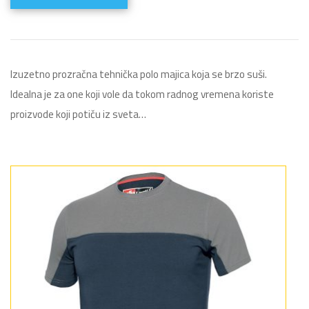
Izuzetno prozračna tehnička polo majica koja se brzo suši.
Idealna je za one koji vole da tokom radnog vremena koriste
proizvode koji potiču iz sveta…