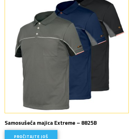
Samosušeća majica Extreme – 8825B
PROČITAJTE JOŠ