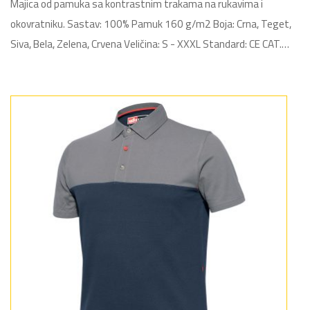
Majica od pamuka sa kontrastnim trakama na rukavima i
okovratniku. Sastav: 100% Pamuk 160 g/m2 Boja: Crna, Teget,
Siva, Bela, Zelena, Crvena Veličina: S - XXXL Standard: CE CAT.…