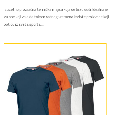
Izuzetno prozračna tehnička majica koja se brzo suši. Idealna je
za one koji vole da tokom radnog vremena koriste proizvode koji
potiču iz sveta sporta.…