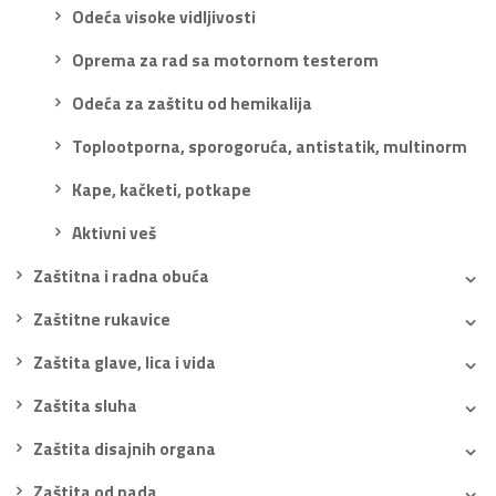
Odeća visoke vidljivosti
Oprema za rad sa motornom testerom
Odeća za zaštitu od hemikalija
Toplootporna, sporogoruća, antistatik, multinorm
Kape, kačketi, potkape
Aktivni veš
Zaštitna i radna obuća
Zaštitne rukavice
Zaštita glave, lica i vida
Zaštita sluha
Zaštita disajnih organa
Zaštita od pada