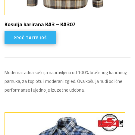
Kosulja karirana KA3 – KA307
PROČITAJTE JOŠ
Moderna radna košulja napravljena od 100% brušenog kariranog
pamuka, za toplotu i moderan izgled. Ova košulja nudi odlične
performanse i ujedno je izuzetno udobna.