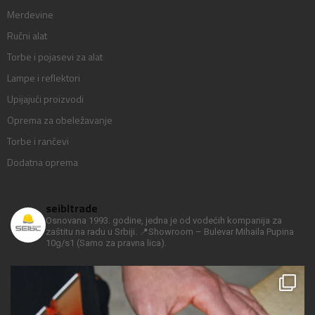
Merdevine
Ručni alat
Torbe i pojasevi za alat
Lampe i reflektori
Upijajući proizvodi
Oprema za obeležavanje
Torbe i rančevi
Dodatna oprema
seibltrade
Osnovana 1993. godine, jedna je od vodećih kompanija za
zaštitu na radu u Srbiji.
📍Showroom – Bulevar Mihaila Pupina
10g/s1
(Samo za pravna lica).