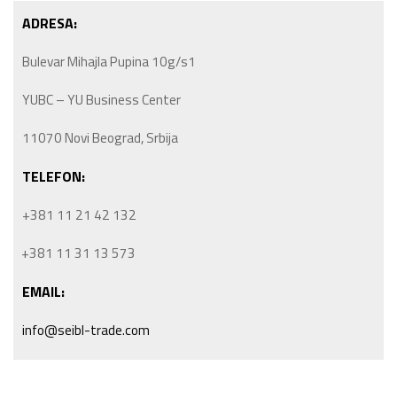
ADRESA:
Bulevar Mihajla Pupina 10g/s1
YUBC – YU Business Center
11070 Novi Beograd, Srbija
TELEFON:
+381 11 21 42 132
+381 11 31 13 573
EMAIL:
info@seibl-trade.com