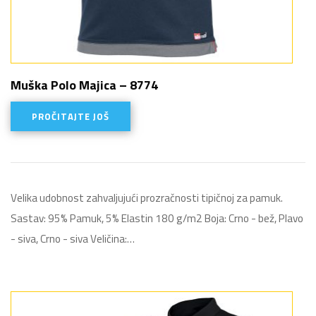
Muška Polo Majica – 8774
PROČITAJTE JOŠ
Velika udobnost zahvaljujući prozračnosti tipičnoj za pamuk.
Sastav: 95% Pamuk, 5% Elastin 180 g/m2 Boja: Crno - bež, Plavo
- siva, Crno - siva Veličina:…