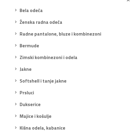
Bela odeća
Ženska radna odeća
Radne pantalone, bluze i kombinezoni
Bermude
Zimski kombinezoni i odela
Jakne
Softshell i tanje jakne
Prsluci
Dukserice
Majice i košulje
Kišna odela, kabanice