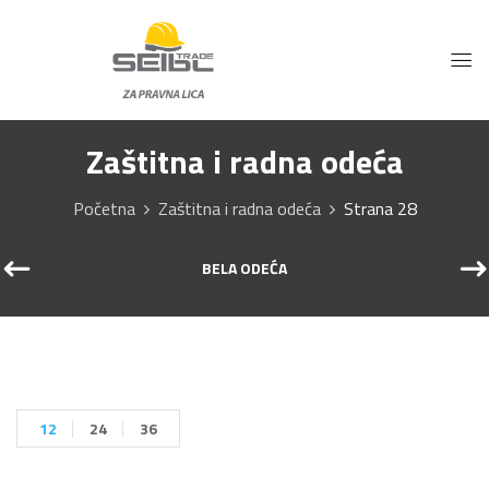
Zaštitna i radna odeća
Početna
Zaštitna i radna odeća
Strana 28
BELA ODEĆA
12
24
36