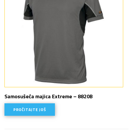
Samosušeća majica Extreme – 8820B
PROČITAJTE JOŠ