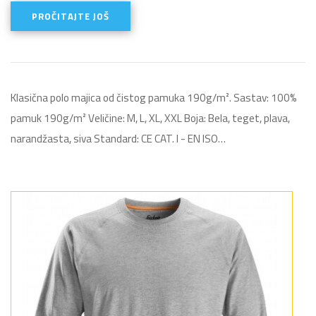
PROČITAJTE JOŠ
Klasična polo majica od čistog pamuka 190g/m². Sastav: 100%
pamuk 190g/m² Veličine: M, L, XL, XXL Boja: Bela, teget, plava,
narandžasta, siva Standard: CE CAT. I - EN ISO…