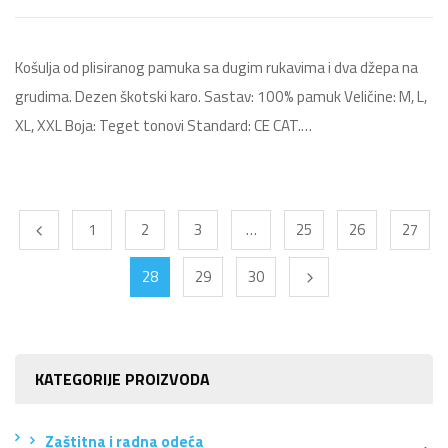
Košulja od plisiranog pamuka sa dugim rukavima i dva džepa na
grudima. Dezen škotski karo. Sastav: 100% pamuk Veličine: M, L,
XL, XXL Boja: Teget tonovi Standard: CE CAT.…
1
2
3
…
25
26
27
28
29
30
KATEGORIJE PROIZVODA
Zaštitna i radna odeća