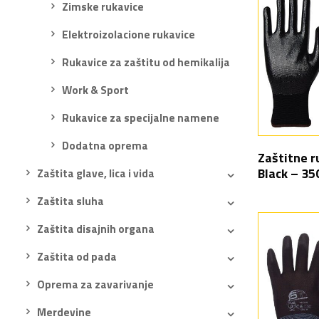
Zimske rukavice
Elektroizolacione rukavice
Rukavice za zaštitu od hemikalija
Work & Sport
Rukavice za specijalne namene
Dodatna oprema
Zaštitne r
Black – 35
Zaštita glave, lica i vida
Zaštita sluha
Zaštita disajnih organa
Zaštita od pada
Oprema za zavarivanje
Merdevine