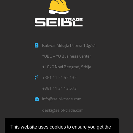
Bulevar Mihajla Pupina 10g/s1
YUBC – YU Business Center
11070 Novi Beograd, Srbija
+381 11 21 42 132
+381 11 31 13 573
info@seibl-trade.com
desk@seibl-trade.com
Politika privatnosti
This website uses cookies to ensure you get the