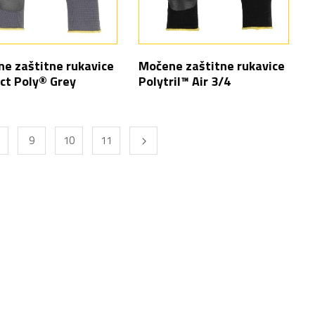
e zaštitne rukavice
Močene zaštitne rukavice
ct Poly® Grey
Polytril™ Air 3/4
9
10
11