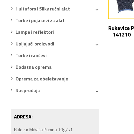
Hultafors i Silky ručni alat
Torbe i pojasevi za alat
Rukavice P
Lampe i reflektori
– 141210
Upijajući proizvodi
Torbe i rančevi
Dodatna oprema
Oprema za obeležavanje
Rasprodaja
ADRESA:
Bulevar Mihajla Pupina 10g/s1