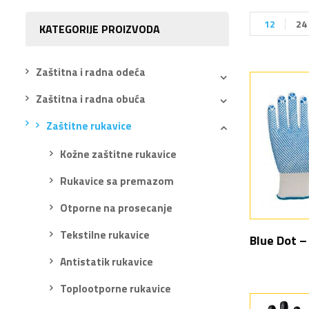
12
24
KATEGORIJE PROIZVODA
Zaštitna i radna odeća
Zaštitna i radna obuća
Zaštitne rukavice
Kožne zaštitne rukavice
Rukavice sa premazom
Otporne na prosecanje
Tekstilne rukavice
Blue Dot –
Antistatik rukavice
Toplootporne rukavice