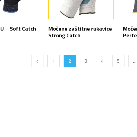
U – Soft Catch
Močene zaštitne rukavice
Močen
Strong Catch
Perfe
1
2
3
4
5
…