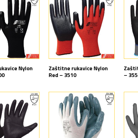
ukavice Nylon
Zaštitne rukavice Nylon
Zašti
00
Red – 3510
– 355