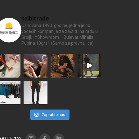
seibltrade
Osnovana 1993. godine, jedna je od
vodećih kompanija za zaštitu na radu u
Srbiji.
📍Showroom – Bulevar Mihaila
Pupina 10g/s1
(Samo za pravna lica).
Zapratite nas
RATITE NAS: