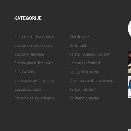
KATEGORIJE
Zaštitna i radna odeća
Merdevine
Zaštitna i radna obuća
Ručni alat
Zaštitne rukavice
Torbe i pojasevi za alat
Zaštita glave, lica i vida
Lampe i reflektori
Zaštita sluha
Upijajući proizvodi
Zaštita disajnih organa
Oprema za obeležavanje
Zaštita od pada
Torbe i rančevi
Oprema za zavarivanje
Dodatna oprema
P