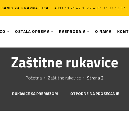
SAMO ZA PRAVNA LICA
+381 11 21 42 132 / +381 11 31 13 573
LZO
OSTALA OPREMA
RASPRODAJA
O NAMA
KONT
Zaštitne rukavice
Početna
Zaštitne rukavice
Strana 2
E
RUKAVICE SA PREMAZOM
OTPORNE NA PROSECANJE