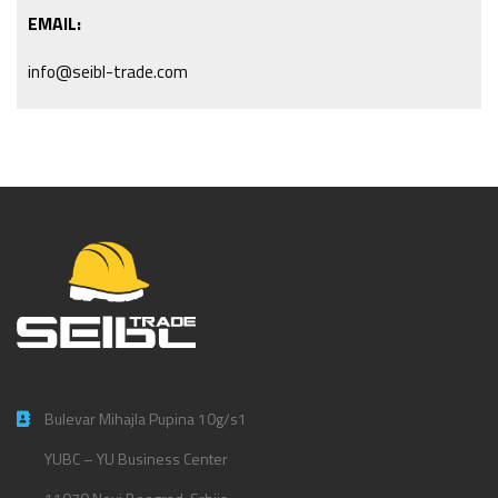
EMAIL:
info@seibl-trade.com
Bulevar Mihajla Pupina 10g/s1
YUBC – YU Business Center