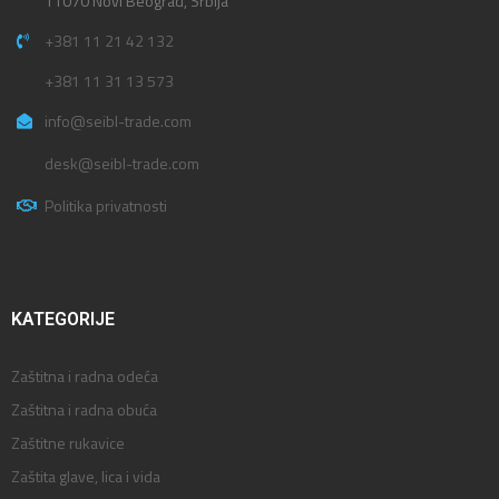
11070 Novi Beograd, Srbija
+381 11 21 42 132
+381 11 31 13 573
info@seibl-trade.com
desk@seibl-trade.com
Politika privatnosti
KATEGORIJE
Zaštitna i radna odeća
Zaštitna i radna obuća
Zaštitne rukavice
Zaštita glave, lica i vida