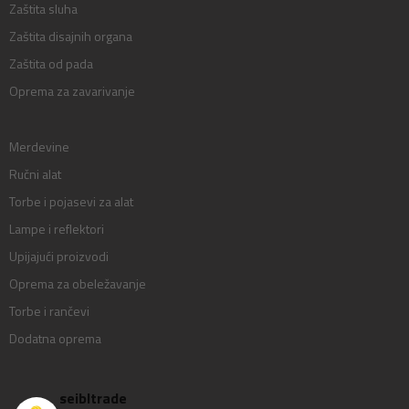
Zaštita sluha
Zaštita disajnih organa
Zaštita od pada
Oprema za zavarivanje
Merdevine
Ručni alat
Torbe i pojasevi za alat
Lampe i reflektori
Upijajući proizvodi
Oprema za obeležavanje
Torbe i rančevi
Dodatna oprema
seibltrade