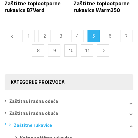
Zaštitne toplootporne
Zaštitne toplootporne
rukavice B7Verd
rukavice Warm250
1
2
3
4
5
6
7
8
9
10
11
KATEGORIJE PROIZVODA
Zaštitna i radna odeća
Zaštitna i radna obuća
Zaštitne rukavice
Kožne zaštitne rukavice