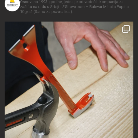
Osnovana 1993. godine, jedna je od vodećih kompanija za
zaštitu na radu u Srbiji.
📍Showroom – Bulevar Mihaila Pupina
10g/s1
(Samo za pravna lica).