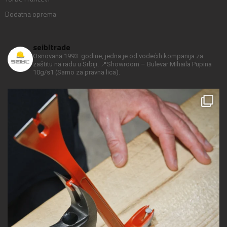
Dodatna oprema
seibltrade
Osnovana 1993. godine, jedna je od vodećih kompanija za
zaštitu na radu u Srbiji.
📍Showroom – Bulevar Mihaila Pupina
10g/s1
(Samo za pravna lica).