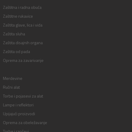
Zaštitna i radna obuća
Zaštitne rukavice
Zaštita glave, lica i vida
Zaštita sluha
Zaštita disajnih organa
Zaštita od pada
Oprema za zavarivanje
Merdevine
Ručni alat
Torbe i pojasevi za alat
Lampe i reflektori
Upijajući proizvodi
Oprema za obeležavanje
Torbe i rančevi