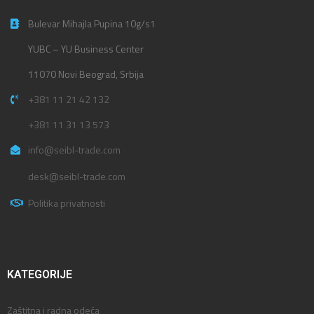
Bulevar Mihajla Pupina 10g/s1
YUBC – YU Business Center
11070 Novi Beograd, Srbija
+381 11 21 42 132
+381 11 31 13 573
info@seibl-trade.com
desk@seibl-trade.com
Politika privatnosti
KATEGORIJE
Zaštitna i radna odeća