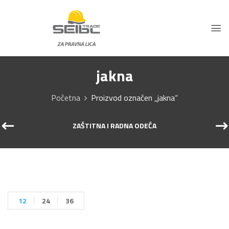
jakna
Početna
Proizvod označen „jakna“
ZAŠTITNA I RADNA ODEĆA
12
24
36