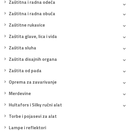
Zaštitna i radna odeća
Zaštitna i radna obuća
Zaštitne rukavice
Zaštita glave, lica i vida
Zaštita sluha
Zaštita disajnih organa
Zaštita od pada
Oprema za zavarivanje
Merdevine
Hultafors i Silky ručni alat
Torbe i pojasevi za alat
Lampe i reflektori