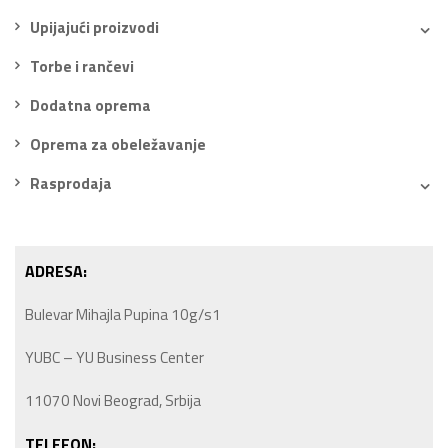
Upijajući proizvodi
Torbe i rančevi
Dodatna oprema
Oprema za obeležavanje
Rasprodaja
ADRESA:
Bulevar Mihajla Pupina 10g/s1
YUBC – YU Business Center
11070 Novi Beograd, Srbija
TELEFON: