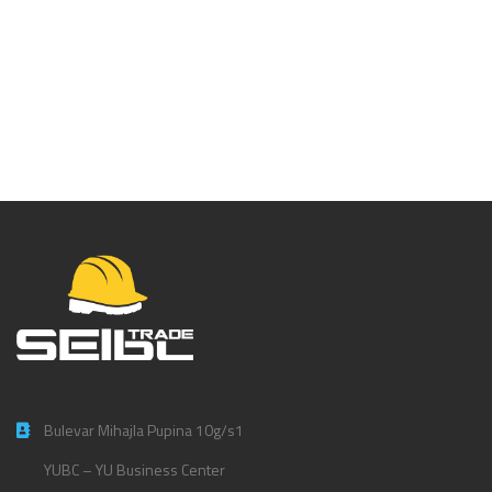
Gomboy Curve
Outback 240mm
Bulevar Mihajla Pupina 10g/s1
YUBC – YU Business Center