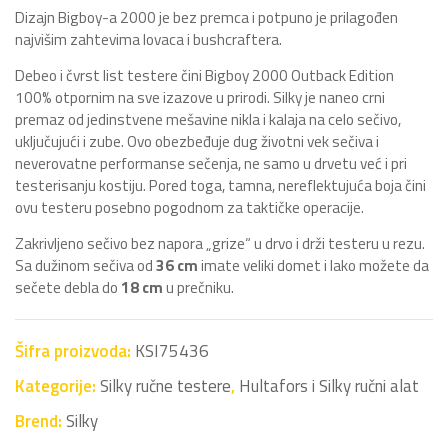
Dizajn Bigboy-a 2000 je bez premca i potpuno je prilagođen
najvišim zahtevima lovaca i bushcraftera.
Debeo i čvrst list testere čini Bigboy 2000 Outback Edition
100% otpornim na sve izazove u prirodi. Silky je naneo crni
premaz od jedinstvene mešavine nikla i kalaja na celo sečivo,
uključujući i zube. Ovo obezbeđuje dug životni vek sečiva i
neverovatne performanse sečenja, ne samo u drvetu već i pri
testerisanju kostiju. Pored toga, tamna, nereflektujuća boja čini
ovu testeru posebno pogodnom za taktičke operacije.
Zakrivljeno sečivo bez napora „grize“ u drvo i drži testeru u rezu.
Sa dužinom sečiva od
36 cm
imate veliki domet i lako možete da
sečete debla do
18 cm
u prečniku.
Šifra proizvoda:
KSI75436
Kategorije:
Silky ručne testere
,
Hultafors i Silky ručni alat
Brend:
Silky