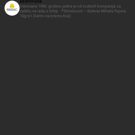
seibltrade
Osnovana 1993. godine, jedna je od vodećih kompanija za
zaštitu na radu u Srbiji.
📍Showroom – Bulevar Mihaila Pupina
10g/s1
(Samo za pravna lica).