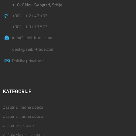
11070 Novi Beograd, Srbija
+381 11 21 42 132
+381 11 31 13 573
info@seibl-trade.com
desk@seibl-trade.com
Politika privatnosti
KATEGORIJE
Zaštitna i radna odeća
Zaštitna i radna obuća
Zaštitne rukavice
Zaštita glave, lica i vida