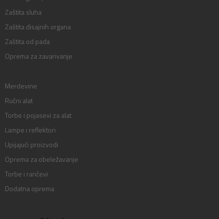
Zaštita sluha
Zaštita disajnih organa
Zaštita od pada
Oprema za zavarivanje
Merdevine
Ručni alat
Torbe i pojasevi za alat
Lampe i reflektori
Upijajući proizvodi
Oprema za obeležavanje
Torbe i rančevi
Dodatna oprema