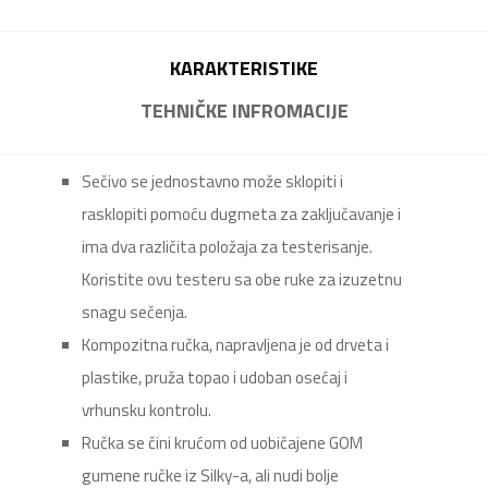
KARAKTERISTIKE
TEHNIČKE INFROMACIJE
Sečivo se jednostavno može sklopiti i
rasklopiti pomoću dugmeta za zaključavanje i
ima dva različita položaja za testerisanje.
Koristite ovu testeru sa obe ruke za izuzetnu
snagu sečenja.
Kompozitna ručka, napravljena je od drveta i
plastike, pruža topao i udoban osećaj i
vrhunsku kontrolu.
Ručka se čini krućom od uobičajene GOM
gumene ručke iz Silky-a, ali nudi bolje