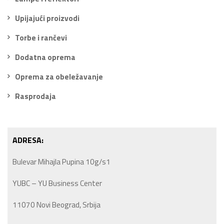
Upijajući proizvodi
Torbe i rančevi
Dodatna oprema
Oprema za obeležavanje
Rasprodaja
ADRESA:
Bulevar Mihajla Pupina 10g/s1
YUBC – YU Business Center
11070 Novi Beograd, Srbija