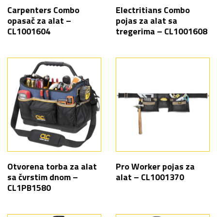
Carpenters Combo
Electritians Combo
opasač za alat –
pojas za alat sa
CL1001604
tregerima – CL1001608
Otvorena torba za alat
Pro Worker pojas za
sa čvrstim dnom –
alat – CL1001370
CL1PB1580