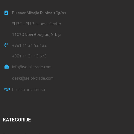
Bulevar Mihajla Pupina 10g/s1
YUBC – YU Business Center
11070 Novi Beograd, Srbija
+381 11 21 42 132
+381 11 31 13 573
info@seibl-trade.com
desk@seibl-trade.com
Politika privatnosti
KATEGORIJE