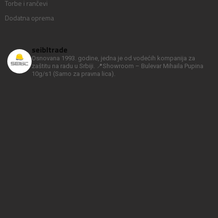
Torbe i rančevi
Dodatna oprema
seibltrade
Osnovana 1993. godine, jedna je od vodećih kompanija za
zaštitu na radu u Srbiji.
📍Showroom – Bulevar Mihaila Pupina
10g/s1
(Samo za pravna lica).