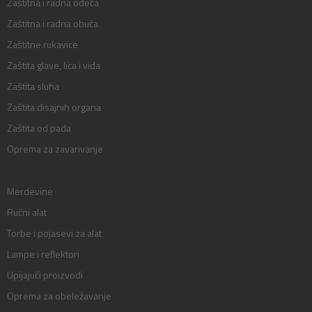
Zaštitna i radna odeća
Zaštitna i radna obuća
Zaštitne rukavice
Zaštita glave, lica i vida
Zaštita sluha
Zaštita disajnih organa
Zaštita od pada
Oprema za zavarivanje
Merdevine
Ručni alat
Torbe i pojasevi za alat
Lampe i reflektori
Upijajući proizvodi
Oprema za obeležavanje