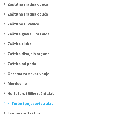
Zaštitna i radna odeća
Zaštitna i radna obuća
Zaštitne rukavice
Zaštita glave, lica i vida
Zaštita sluha
Zaštita disajnih organa
Zaštita od pada
Oprema za zavarivanje
Merdevine
Hultafors i Silky ručni alat
Torbe i pojasevi za alat
Lampe i reflektori