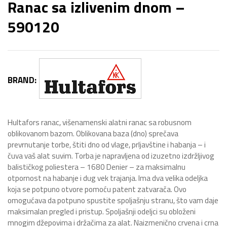
Ranac sa izlivenim dnom –
590120
BRAND:
Hultafors ranac, višenamenski alatni ranac sa robusnom
oblikovanom bazom. Oblikovana baza (dno) sprečava
prevrnutanje torbe, štiti dno od vlage, prljavštine i habanja – i
čuva vaš alat suvim. Torba je napravljena od izuzetno izdržljivog
balističkog poliestera – 1680 Denier – za maksimalnu
otpornost na habanje i dug vek trajanja. Ima dva velika odeljka
koja se potpuno otvore pomoću patent zatvarača. Ovo
omogućava da potpuno spustite spoljašnju stranu, što vam daje
maksimalan pregled i pristup. Spoljašnji odeljci su obloženi
mnogim džepovima i držačima za alat. Naizmenično crvena i crna