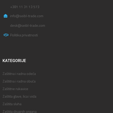
+381 11 31 13 573
info@seibl-trade.com
desk@seibl-trade.com
Politika privatnosti
KATEGORIJE
Zaštitna i radna odeća
Zaštitna i radna obuća
Zaštitne rukavice
Zaštita glave, lica i vida
Zaštita sluha
Zaštita disajnih organa