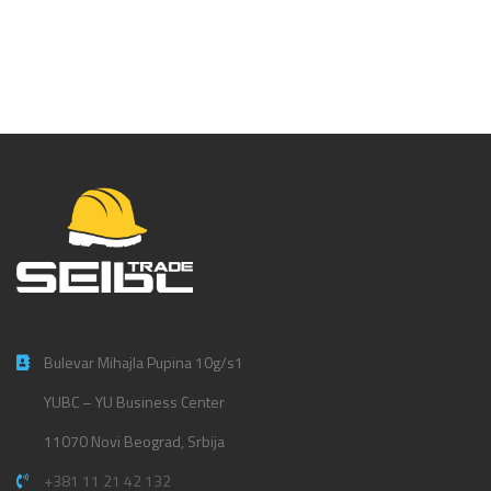
Bulevar Mihajla Pupina 10g/s1
YUBC – YU Business Center
11070 Novi Beograd, Srbija
+381 11 21 42 132