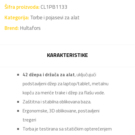
Šifra proizvoda:
CL1PB1133
Kategorija:
Torbe i pojasevi za alat
Brend:
Hultafors
KARAKTERISTIKE
42 džepa i držača za alat
, uključujući
podstavljeni džep za laptop/tablet, metalnu
kopču za meriće trake i džep za flašu vode.
Zaštitna i stabilna oblikovana baza.
Ergonomske, 3D oblikovane, postavljeni
tregeri
Torba je testirana sa statičkim opterećenjem