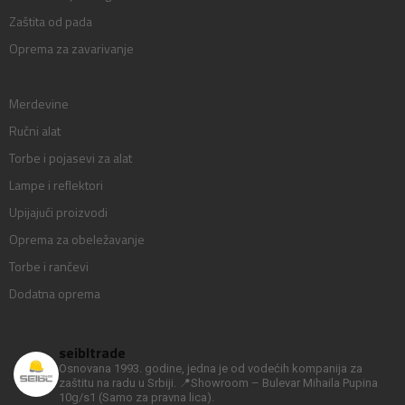
Zaštita od pada
Oprema za zavarivanje
Merdevine
Ručni alat
Torbe i pojasevi za alat
Lampe i reflektori
Upijajući proizvodi
Oprema za obeležavanje
Torbe i rančevi
Dodatna oprema
seibltrade
Osnovana 1993. godine, jedna je od vodećih kompanija za
zaštitu na radu u Srbiji.
📍Showroom – Bulevar Mihaila Pupina
10g/s1
(Samo za pravna lica).