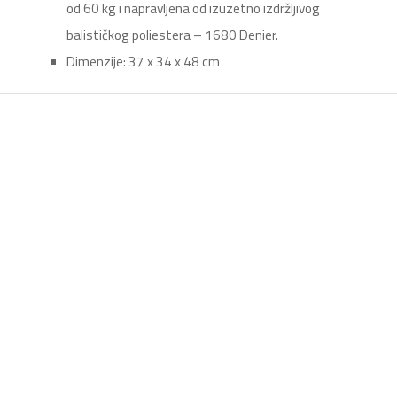
od 60 kg i napravljena od izuzetno izdržljivog
balističkog poliestera – 1680 Denier.
Dimenzije: 37 x 34 x 48 cm
Torbica za kaiš – 9798