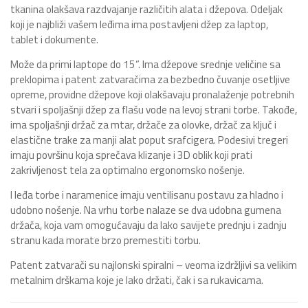
tkanina olakšava razdvajanje različitih alata i džepova. Odeljak
koji je najbliži vašem leđima ima postavljeni džep za laptop,
tablet i dokumente.
Može da primi laptope do 15”. Ima džepove srednje veličine sa
preklopima i patent zatvaračima za bezbedno čuvanje osetljive
opreme, providne džepove koji olakšavaju pronalaženje potrebnih
stvari i spoljašnji džep za flašu vode na levoj strani torbe. Takođe,
ima spoljašnji držač za mtar, držače za olovke, držač za ključ i
elastične trake za manji alat poput srafcigera. Podesivi tregeri
imaju površinu koja sprečava klizanje i 3D oblik koji prati
zakrivljenost tela za optimalno ergonomsko nošenje.
I leđa torbe i naramenice imaju ventilisanu postavu za hladno i
udobno nošenje. Na vrhu torbe nalaze se dva udobna gumena
držača, koja vam omogućavaju da lako savijete prednju i zadnju
stranu kada morate brzo premestiti torbu.
Patent zatvarači su najlonski spiralni – veoma izdržljivi sa velikim
metalnim drškama koje je lako držati, čak i sa rukavicama.