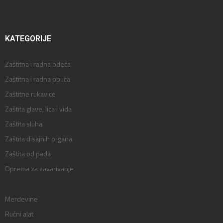
KATEGORIJE
Zaštitna i radna odeća
Zaštitna i radna obuća
Zaštitne rukavice
Zaštita glave, lica i vida
Zaštita sluha
Zaštita disajnih organa
Zaštita od pada
Oprema za zavarivanje
Merdevine
Ručni alat