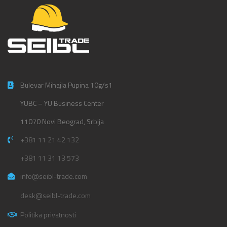
Bulevar Mihajla Pupina 10g/s1
YUBC – YU Business Center
11070 Novi Beograd, Srbija
+381 11 21 42 132
+381 11 31 13 573
info@seibl-trade.com
desk@seibl-trade.com
Politika privatnosti