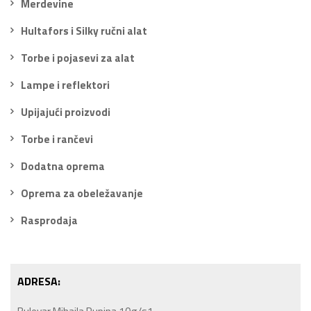
Merdevine
Hultafors i Silky ručni alat
Torbe i pojasevi za alat
Lampe i reflektori
Upijajući proizvodi
Torbe i rančevi
Dodatna oprema
Oprema za obeležavanje
Rasprodaja
ADRESA: