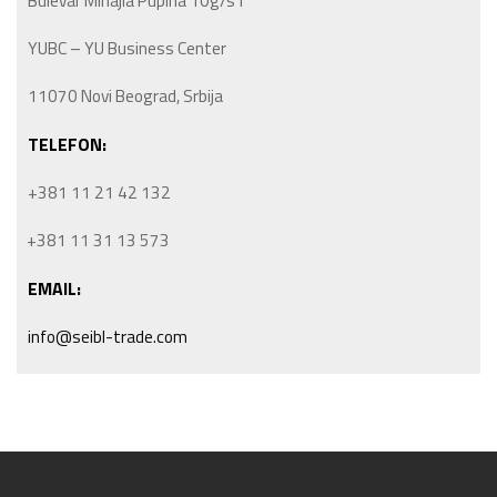
Bulevar Mihajla Pupina 10g/s1
YUBC – YU Business Center
11070 Novi Beograd, Srbija
TELEFON:
+381 11 21 42 132
+381 11 31 13 573
EMAIL:
info@seibl-trade.com