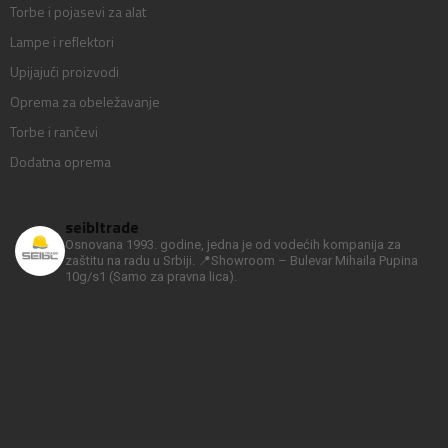
Torbe i pojasevi za alat
Lampe i reflektori
Upijajući proizvodi
Oprema za obeležavanje
Torbe i rančevi
Dodatna oprema
seibltrade
Osnovana 1993. godine, jedna je od vodećih kompanija za
zaštitu na radu u Srbiji.
📍Showroom – Bulevar Mihaila Pupina
10g/s1
(Samo za pravna lica).