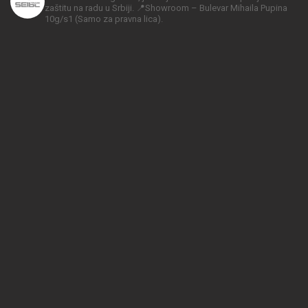
zaštitu na radu u Srbiji.
📍Showroom – Bulevar Mihaila Pupina
10g/s1
(Samo za pravna lica).