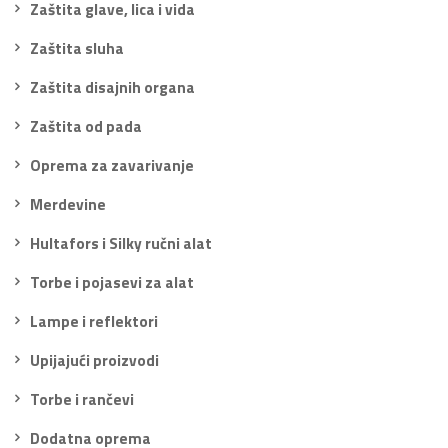
Zaštita glave, lica i vida
Zaštita sluha
Zaštita disajnih organa
Zaštita od pada
Oprema za zavarivanje
Merdevine
Hultafors i Silky ručni alat
Torbe i pojasevi za alat
Lampe i reflektori
Upijajući proizvodi
Torbe i rančevi
Dodatna oprema