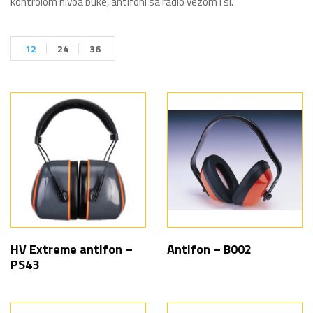
kontrolom nivoa buke, antifoni sa radio vezom i sl.
12
24
36
HV Extreme antifon –
Antifon – B002
PS43