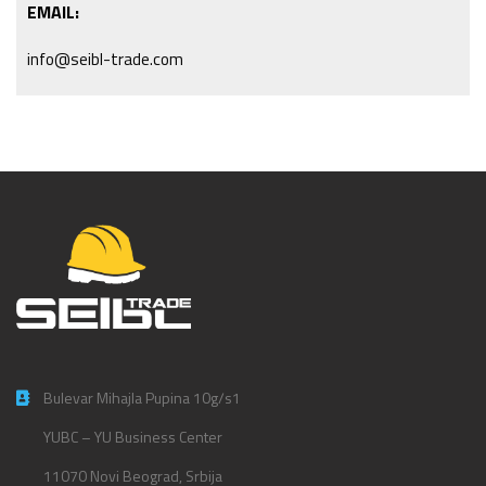
EMAIL:
info@seibl-trade.com
Bulevar Mihajla Pupina 10g/s1
YUBC – YU Business Center
11070 Novi Beograd, Srbija