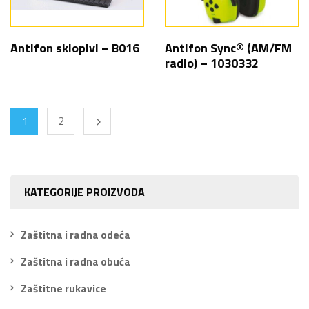
Antifon sklopivi – B016
Antifon Sync® (AM/FM
radio) – 1030332
1
2
KATEGORIJE PROIZVODA
Zaštitna i radna odeća
Zaštitna i radna obuća
Zaštitne rukavice