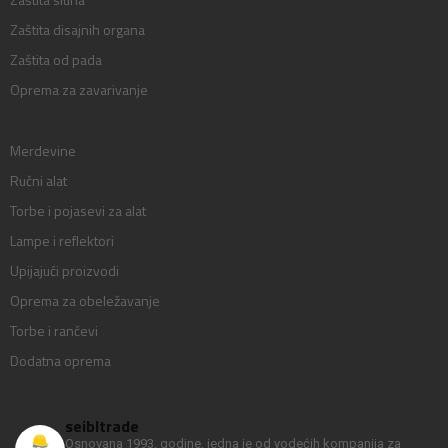
Zaštita disajnih organa
Zaštita od pada
Oprema za zavarivanje
Merdevine
Ručni alat
Torbe i pojasevi za alat
Lampe i reflektori
Upijajući proizvodi
Oprema za obeležavanje
Torbe i rančevi
Dodatna oprema
seibltrade
Osnovana 1993. godine, jedna je od vodećih kompanija za