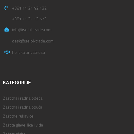
+381 11 21 42 132
+381 11 31 13 573
info@seibl-trade.com
desk@seibl-trade.com
Politika privatnosti
KATEGORIJE
Zaštitna i radna odeća
Zaštitna i radna obuća
Zaštitne rukavice
Zaštita glave, lica i vida
Zaštita sluha