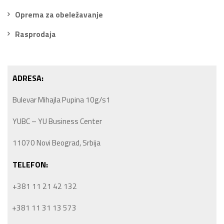
Oprema za obeležavanje
Rasprodaja
ADRESA:
Bulevar Mihajla Pupina 10g/s1
YUBC – YU Business Center
11070 Novi Beograd, Srbija
TELEFON:
+381 11 21 42 132
+381 11 31 13 573