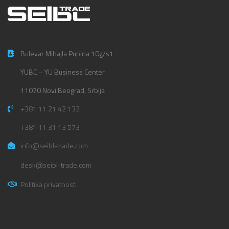
Bulevar Mihajla Pupina 10g/s1
YUBC – YU Business Center
11070 Novi Beograd, Srbija
+381 11 21 42 132
+381 11 31 13 573
info@seibl-trade.com
desk@seibl-trade.com
Politika privatnosti