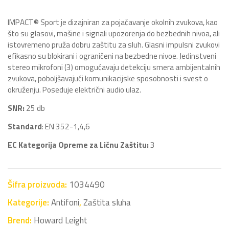
IMPACT® Sport je dizajniran za pojačavanje okolnih zvukova, kao
što su glasovi, mašine i signali upozorenja do bezbednih nivoa, ali
istovremeno pruža dobru zaštitu za sluh. Glasni impulsni zvukovi
efikasno su blokirani i ograničeni na bezbedne nivoe. Jedinstveni
stereo mikrofoni (3) omogućavaju detekciju smera ambijentalnih
zvukova, poboljšavajući komunikacijske sposobnosti i svest o
okruženju. Poseduje električni audio ulaz.
SNR:
25 db
Standard
: EN 352-1,4,6
EC Kategorija Opreme za Ličnu Zaštitu:
3
Šifra proizvoda:
1034490
Kategorije:
Antifoni
,
Zaštita sluha
Brend:
Howard Leight