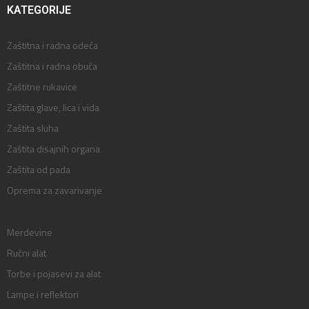
KATEGORIJE
Zaštitna i radna odeća
Zaštitna i radna obuća
Zaštitne rukavice
Zaštita glave, lica i vida
Zaštita sluha
Zaštita disajnih organa
Zaštita od pada
Oprema za zavarivanje
Merdevine
Ručni alat
Torbe i pojasevi za alat
Lampe i reflektori