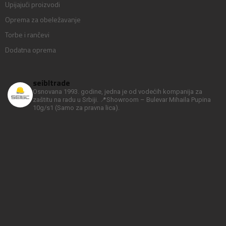
Upijajući proizvodi
Oprema za obeležavanje
Torbe i rančevi
Dodatna oprema
seibltrade
Osnovana 1993. godine, jedna je od vodećih kompanija za
zaštitu na radu u Srbiji.
📍Showroom – Bulevar Mihaila Pupina
10g/s1
(Samo za pravna lica).