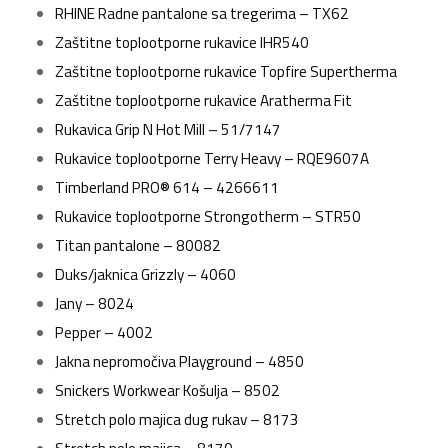
RHINE Radne pantalone sa tregerima – TX62
Zaštitne toplootporne rukavice IHR540
Zaštitne toplootporne rukavice Topfire Supertherma
Zaštitne toplootporne rukavice Aratherma Fit
Rukavica Grip N Hot Mill – 51/7147
Rukavice toplootporne Terry Heavy – RQE9607A
Timberland PRO® 614 – 4266611
Rukavice toplootporne Strongotherm – STR50
Titan pantalone – 80082
Duks/jaknica Grizzly – 4060
Jany – 8024
Pepper – 4002
Jakna nepromočiva Playground – 4850
Snickers Workwear Košulja – 8502
Stretch polo majica dug rukav – 8173