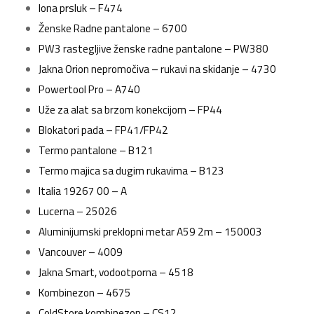
Iona prsluk – F474
Ženske Radne pantalone – 6700
PW3 rastegljive ženske radne pantalone – PW380
Jakna Orion nepromočiva – rukavi na skidanje – 4730
Powertool Pro – A740
Uže za alat sa brzom konekcijom – FP44
Blokatori pada – FP41/FP42
Termo pantalone – B121
Termo majica sa dugim rukavima – B123
Italia 19267 00 – A
Lucerna – 25026
Aluminijumski preklopni metar A59 2m – 150003
Vancouver – 4009
Jakna Smart, vodootporna – 4518
Kombinezon – 4675
ColdStore kombinezon – CS12