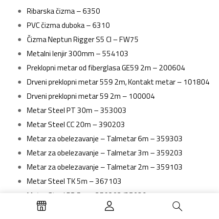
Ribarska čizma – 6350
PVC čizma duboka – 6310
Čizma Neptun Rigger S5 CI – FW75
Metalni lenjir 300mm – 554103
Preklopni metar od fiberglasa GE59 2m – 200604
Drveni preklopni metar 559 2m, Kontakt metar – 101804
Drveni preklopni metar 59 2m – 100004
Metar Steel PT 30m – 353003
Metar Steel CC 20m – 390203
Metar za obelezavanje – Talmetar 6m – 359303
Metar za obelezavanje – Talmetar 3m – 359203
Metar za obelezavanje – Talmetar 2m – 359103
Metar Steel TK 5m – 367103
Metar Steel PR 5m – 350203/350207
Futrola za dleta CH – 390003