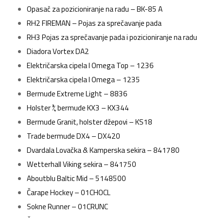
Opasač za pozicioniranje na radu – BK-85 A
RH2 FIREMAN – Pojas za sprečavanje pada
RH3 Pojas za sprečavanje pada i pozicioniranje na radu
Diadora Vortex DA2
Električarska cipela I Omega Top – 1236
Električarska cipela I Omega – 1235
Bermude Extreme Light – 8836
Holster ¾ bermude KX3 – KX344
Bermude Granit, holster džepovi – KS18
Trade bermude DX4 – DX420
Dvardala Lovačka & Kamperska sekira – 841780
Wetterhall Viking sekira – 841750
Aboutblu Baltic Mid – 5148500
Čarape Hockey – 01CHOCL
Sokne Runner – 01CRUNC