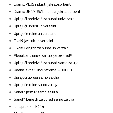
Diamix PLUS industrijski apsorbent
Diamix UNIVERSAL industrijski apsorbent
Upijajući prekrivač za burad univerzalni
Upijajući ubrusi univerzalni
Upijajuće rolne univerzalne
Fixol® jastuk univerzalni
Fixol® Length za burad univerzalni
Absorbant universal tip șarpe Fixol®
Upijajući prekrivač za burad samo za ulja
Radna jakna Silky Extreme – 8880B
Upijajući ubrusi samo za ulja
Upijajuće rolne samo za ulja
Sanol™ jastuk samo za ulja
Sanol™ Length za burad samo za ulja
Iona prsluk – F414