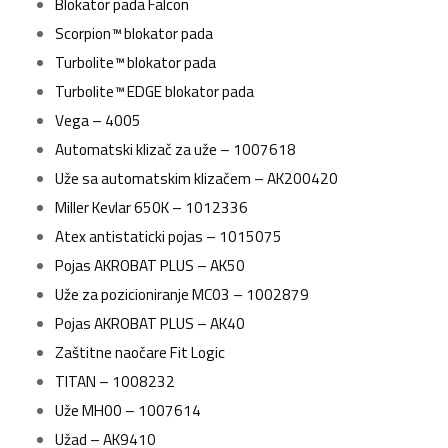
Blokator pada Falcon
Scorpion™ blokator pada
Turbolite™ blokator pada
Turbolite™ EDGE blokator pada
Vega – 4005
Automatski klizač za uže – 1007618
Uže sa automatskim klizačem – AK200420
Miller Kevlar 650K – 1012336
Atex antistaticki pojas – 1015075
Pojas AKROBAT PLUS – AK50
Uže za pozicioniranje MC03 – 1002879
Pojas AKROBAT PLUS – AK40
Zaštitne naočare Fit Logic
TITAN – 1008232
Uže MH00 – 1007614
Užad – AK9410