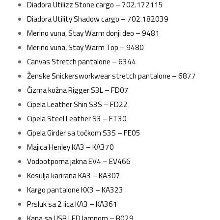
Diadora Utilizz Stone cargo – 702.172115
Diadora Utility Shadow cargo – 702.182039
Merino vuna, Stay Warm donji deo – 9481
Merino vuna, Stay Warm Top – 9480
Canvas Stretch pantalone – 6344
Ženske Snickersworkwear stretch pantalone – 6877
Čizma kožna Rigger S3L – FD07
Cipela Leather Shin S3S – FD22
Cipela Steel Leather S3 – FT30
Cipela Girder sa točkom S3S – FE05
Majica Henley KA3 – KA370
Vodootporna jakna EV4 – EV466
Kosulja karirana KA3 – KA307
Kargo pantalone KX3 – KA323
Prsluk sa 2 lica KA3 – KA361
Kapa sa USB LED lampom – B029