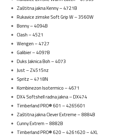
Zaštitna jakna Kenny – 4721B
Rukavice zimske Soft Grip W – 3560W
Bonny – 4094B
Clash – 4521
Wengen – 4727
Galibier – 4097B
Duks Jaknica Boh – 4073
Just – Z4515nz
Spritz – 4718N
Kombinezon Isotermico – 4671
DX4 Softshell radna jakna – DX474
Timberland PRO® 601 – 4265601
Zaštitna jakna Clever Extreme – 8884B
Cunny Extrem – 8882B
Timberland PRO® 620 – 4261620 – 4XL