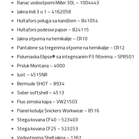
Ranac vodootporni Miller 30L – 1004443
Jakna Indi 3 u 1 – 4162058
Hultafors poluga sa kandžom – 841054
Hultafors podesivi pajser – 824115
Jakna otporna na hemikalije – CR10
Pantalone sa tregerima otporne na hemikalije – CR12
Polumaska Elipse® sa integrisanim P3 filterima – SPR501
Prsluk Montana – 4000
Just – 4515NR
Bermude SHOT – 8934
Sober softshell – 4513
Fluo zimska kapa – VW21503
Flanel košulja Snickers Workwear – 8516
Stega kovana CF40 – 523403
Stega kovana CF25 – 523253
Vodootporna Shell jakna – 1367