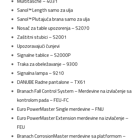
Multitasche – 4031
Sanol™ Length samo za ulja
Sanol™ Plutajuća brana samo za ulja
Nosač za table upozorenja – S2070
Zaštitni stubici – S2001
Upozoravajući čunjevi
Signalne tablice – S2000P
Traka za obeležavanje – 9300
Signalna lampa – 9210
DANUBE Radne pantalone – TX61
Branach Fall Control System – Merdevine na izvlačenje sa
kontrolom pada – FEU-FC
Euro PowerMaster Single merdevine – FNU
Euro PowerMaster Extension merdevine na izvlačenje –
FEU
Branach CorrosionMaster merdevine sa platformom –