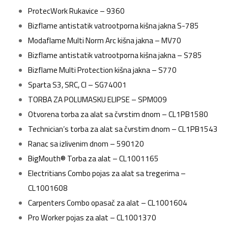
ProtecWork Rukavice – 9360
Bizflame antistatik vatrootporna kišna jakna S-785
Modaflame Multi Norm Arc kišna jakna – MV70
Bizflame antistatik vatrootporna kišna jakna – S785
Bizflame Multi Protection kišna jakna – S770
Sparta S3, SRC, CI – SG74001
TORBA ZA POLUMASKU ELIPSE – SPM009
Otvorena torba za alat sa čvrstim dnom – CL1PB1580
Technician’s torba za alat sa čvrstim dnom – CL1PB1543
Ranac sa izlivenim dnom – 590120
BigMouth® Torba za alat – CL1001165
Electritians Combo pojas za alat sa tregerima –
CL1001608
Carpenters Combo opasač za alat – CL1001604
Pro Worker pojas za alat – CL1001370