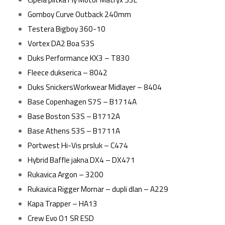
Gomboy Curve Outback 240mm
Testera Bigboy 360-10
Vortex DA2 Boa S3S
Duks Performance KX3 – T830
Fleece dukserica – 8042
Duks SnickersWorkwear Midlayer – 8404
Base Copenhagen S7S – B1714A
Base Boston S3S – B1712A
Base Athens S3S – B1711A
Portwest Hi-Vis prsluk – C474
Hybrid Baffle jakna DX4 – DX471
Rukavica Argon – 3200
Rukavica Rigger Mornar – dupli dlan – A229
Kapa Trapper – HA13
Crew Evo O1 SR ESD