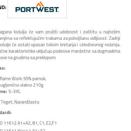
ND:
agana košulja će vam pružiti udobnost i zaštitu u najtežim
enjima sa reflektujućim trakama za poboljšanu vidljivost. Zadnji
ošulje će ostati upasan tokom kretanja i celodnevnog nošenja.
ične karakteristike uključuju podesive manžetne sa dugmadima
pove na grudima sa preklopom.
av:
zflame Work: 99% pamuk,
ugljenično vlakno 210g
ine:
S-3XL
Teget, Narandžasta
dardi:
SO 11612 A1+A2, B1, C1, E2,F1
SO 11611 Klasa 1 A1+A2