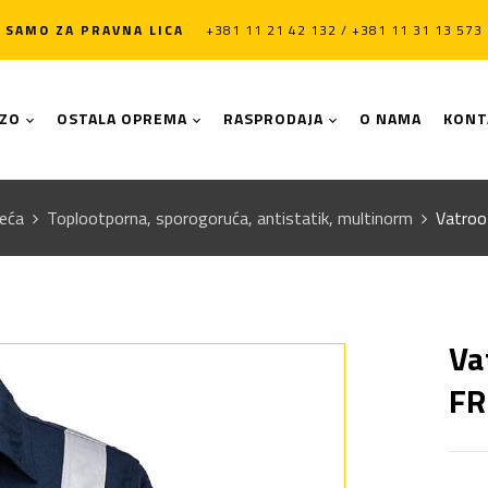
SAMO ZA PRAVNA LICA
+381 11 21 42 132 / +381 11 31 13 573
LZO
OSTALA OPREMA
RASPRODAJA
O NAMA
KONT
deća
Toplootporna, sporogoruća, antistatik, multinorm
Vatroo
Va
FR