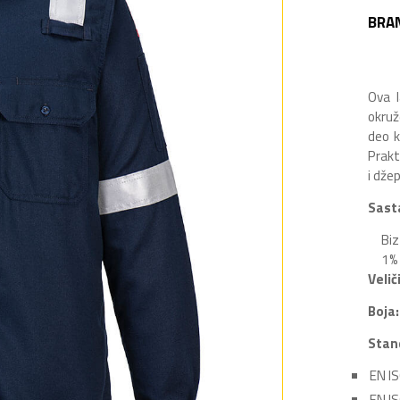
BRA
Ova l
okruž
deo k
Prakt
i dže
Sast
Bi
1% 
Velič
Boja:
Stan
EN I
EN I