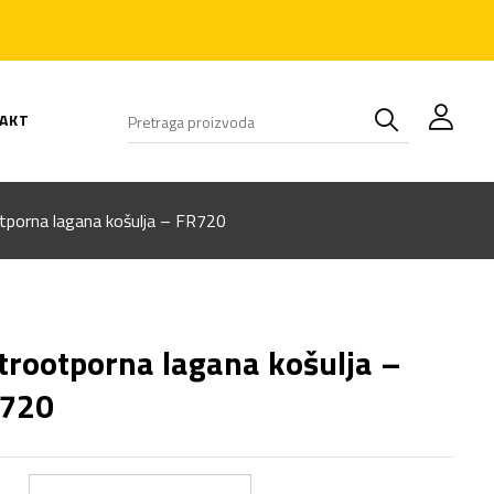
AKT
tporna lagana košulja – FR720
trootporna lagana košulja –
720