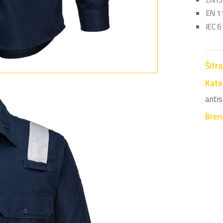
EN 1
IEC 
Šifr
Kate
antis
Bren