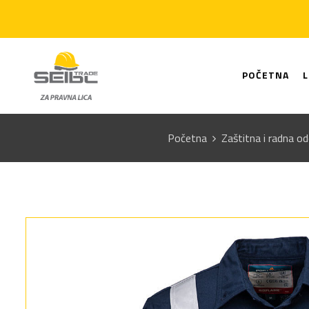
POČETNA
Početna
Zaštitna i radna o