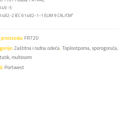
149 -5
61482-2 IEC 61482-1-1 ELIM 9 CAL/CM²
a proizvoda:
FR720
gorije:
Zaštitna i radna odeća
,
Toplootporna, sporogoruća,
tatik, multinorm
d:
Portwest