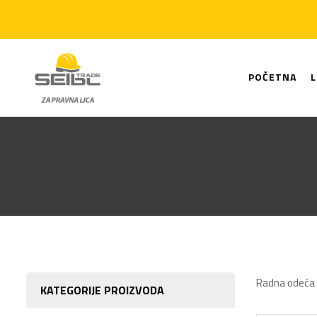
POČETNA
Radna odeća v
KATEGORIJE PROIZVODA