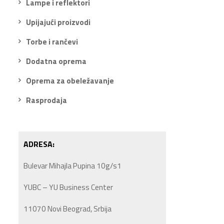
Lampe i reflektori
Upijajući proizvodi
Torbe i rančevi
Dodatna oprema
Oprema za obeležavanje
Rasprodaja
ADRESA:
Bulevar Mihajla Pupina 10g/s1
YUBC – YU Business Center
11070 Novi Beograd, Srbija