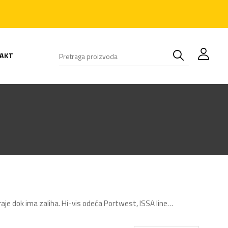
AKT
traje dok ima zaliha. Hi-vis odeća Portwest, ISSA line…