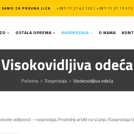
SAMO ZA PRAVNA LICA
+381 11 21 42 132 / +381 11 31 13 573
LZO
OSTALA OPREMA
RASPRODAJA
O NAMA
KONT
Visokovidljiva odeća
Početna
Rasprodaja
Visokovidljiva odeća
isoke vidljivosti – rasprodaja. Poslednji artikli na stanju. Rasprodaja 