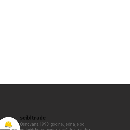
seibltrade
Osnovana 1993. godine, jedna je od
vodećih kompanija za zaštitu na radu u