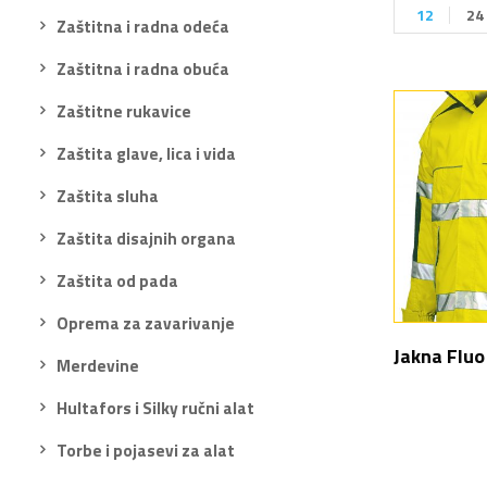
12
24
Zaštitna i radna odeća
Zaštitna i radna obuća
Zaštitne rukavice
Zaštita glave, lica i vida
Zaštita sluha
Zaštita disajnih organa
Zaštita od pada
Oprema za zavarivanje
Jakna Fluo
Merdevine
Hultafors i Silky ručni alat
Torbe i pojasevi za alat