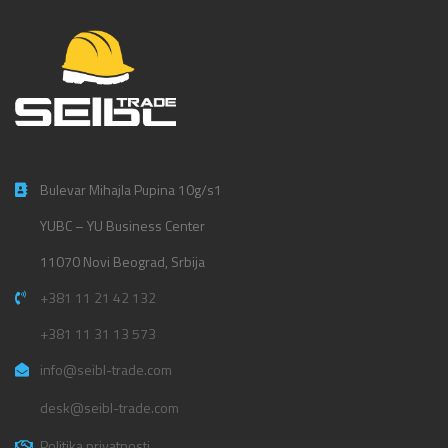
Bulevar Mihajla Pupina 10g/s1
YUBC – YU Business Center
11070 Novi Beograd, Srbija
+381 11 21 42 132
+381 11 31 13 573
info@seibl-trade.com
desk@seibl-trade.com
Politika privatnosti