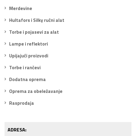
Merdevine
Hultafors i Silky ručni alat
Torbe i pojasevi za alat
Lampe i reflektori
Upijajući proizvodi
Torbe i rančevi
Dodatna oprema
Oprema za obeležavanje
Rasprodaja
ADRESA: