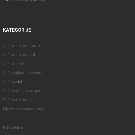
KATEGORIJE
Zaštitna i radna odeća
Zaštitna i radna obuća
Zaštitne rukavice
Zaštita glave, lica i vida
Zaštita sluha
Zaštita disajnih organa
Zaštita od pada
Oprema za zavarivanje
Merdevine