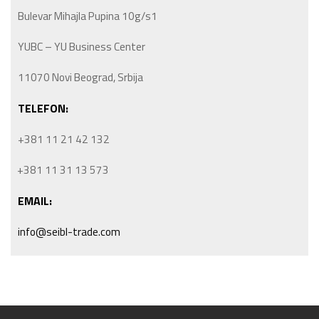
Bulevar Mihajla Pupina 10g/s1
YUBC – YU Business Center
11070 Novi Beograd, Srbija
TELEFON:
+381 11 21 42 132
+381 11 31 13 573
EMAIL:
info@seibl-trade.com