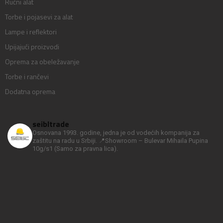
Ručni alat
Torbe i pojasevi za alat
Lampe i reflektori
Upijajući proizvodi
Oprema za obeležavanje
Torbe i rančevi
Dodatna oprema
seibltrade
Osnovana 1993. godine, jedna je od vodećih kompanija za
zaštitu na radu u Srbiji.
📍Showroom – Bulevar Mihaila Pupina
10g/s1
(Samo za pravna lica).