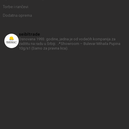
Torbe i rančevi
Dodatna oprema
seibltrade
Osnovana 1993. godine, jedna je od vodećih kompanija za
zaštitu na radu u Srbiji.
📍Showroom – Bulevar Mihaila Pupina
10g/s1
(Samo za pravna lica).