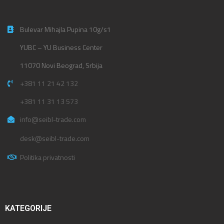
Bulevar Mihajla Pupina 10g/s1
YUBC – YU Business Center
11070 Novi Beograd, Srbija
+381 11 21 42 132
+381 11 31 13 573
info@seibl-trade.com
desk@seibl-trade.com
Politika privatnosti
KATEGORIJE