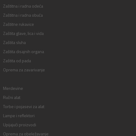
Zaštitna i radna odeća
Zaštitna i radna obuća
Zaštitne rukavice
Zaštita glave, lica i vida
Zaštita sluha
Zaštita disajnih organa
Zaštita od pada
Oprema za zavarivanje
Merdevine
Ručni alat
Torbe i pojasevi za alat
Lampe i reflektori
Upijajući proizvodi
Oprema za obeležavanje