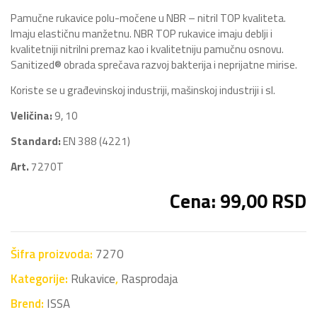
Pamučne rukavice polu-močene u NBR – nitril TOP kvaliteta.
Imaju elastičnu manžetnu. NBR TOP rukavice imaju deblji i
kvalitetniji nitrilni premaz kao i kvalitetniju pamučnu osnovu.
Sanitized® obrada sprečava razvoj bakterija i neprijatne mirise.
Koriste se u građevinskoj industriji, mašinskoj industriji i sl.
Veličina:
9, 10
Standard:
EN 388 (4221)
Art.
7270T
Cena: 99,00 RSD
Šifra proizvoda:
7270
Kategorije:
Rukavice
,
Rasprodaja
Brend:
ISSA