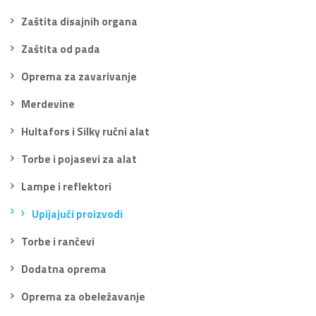
Zaštita disajnih organa
Zaštita od pada
Oprema za zavarivanje
Merdevine
Hultafors i Silky ručni alat
Torbe i pojasevi za alat
Lampe i reflektori
Upijajući proizvodi
Torbe i rančevi
Dodatna oprema
Oprema za obeležavanje