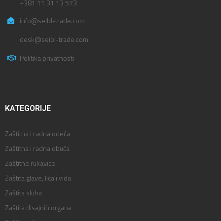
+381 11 31 13 573
info@seibl-trade.com
desk@seibl-trade.com
Politika privatnosti
KATEGORIJE
Zaštitna i radna odeća
Zaštitna i radna obuća
Zaštitne rukavice
Zaštita glave, lica i vida
Zaštita sluha
Zaštita disajnih organa