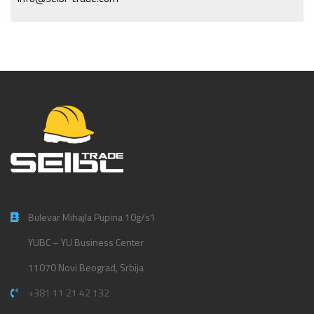
Bulevar Mihajla Pupina 10g/s1
YUBC – YU Business Center
11070 Novi Beograd, Srbija
+381 11 21 42 132