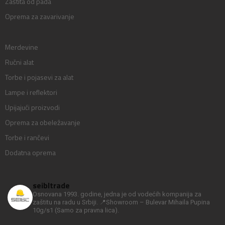
Zaštita od pada
Oprema za zavarivanje
Merdevine
Ručni alat
Torbe i pojasevi za alat
Lampe i reflektori
Upijajući proizvodi
Oprema za obeležavanje
Torbe i rančevi
Dodatna oprema
seibltrade
Osnovana 1993. godine, jedna je od vodećih kompanija za
zaštitu na radu u Srbiji.
📍Showroom – Bulevar Mihaila Pupina
10g/s1
(Samo za pravna lica).