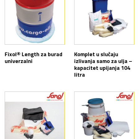
Fixol® Length za burad
Komplet u slučaju
univerzalni
izlivanja samo za ulja –
kapacitet upijanja 104
litra