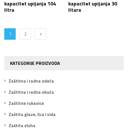
kapacitet upijanja 104
kapacitet upijanja 30
litra
litara
1
2
KATEGORIJE PROIZVODA
Zaštitna i radna odeća
Zaštitna i radna obuća
Zaštitne rukavice
Zaštita glave, lica i vida
Zaštita sluha