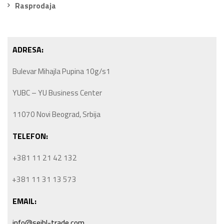
Rasprodaja
ADRESA:
Bulevar Mihajla Pupina 10g/s1
YUBC – YU Business Center
11070 Novi Beograd, Srbija
TELEFON:
+381 11 21 42 132
+381 11 31 13 573
EMAIL:
info@seibl-trade.com