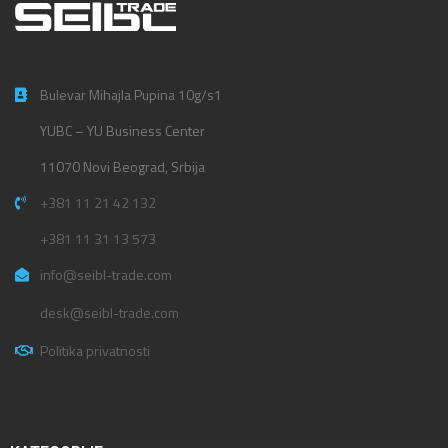
Bulevar Mihajla Pupina 10g/s1
YUBC – YU Business Center
11070 Novi Beograd, Srbija
+381 11 21 42 132
+381 11 31 13 573
info@seibl-trade.com
desk@seibl-trade.com
Politika privatnosti