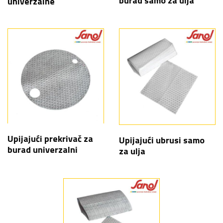
burad samo za ulja
univerzalne
Upijajući prekrivač za
Upijajući ubrusi samo
burad univerzalni
za ulja