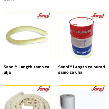
Sanol™ Length samo za
Sanol™ Length za burad
ulja
samo za ulja