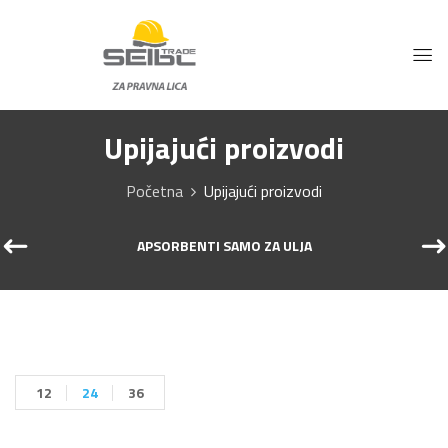
Upijajući proizvodi
Početna
Upijajući proizvodi
APSORBENTI SAMO ZA ULJA
12
24
36