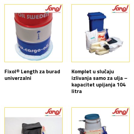
Fixol® Length za burad
Komplet u slučaju
univerzalni
izlivanja samo za ulja –
kapacitet upijanja 104
litra