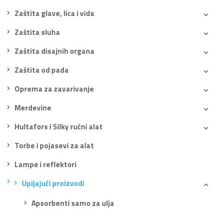
Zaštita glave, lica i vida
Zaštita sluha
Zaštita disajnih organa
Zaštita od pada
Oprema za zavarivanje
Merdevine
Hultafors i Silky ručni alat
Torbe i pojasevi za alat
Lampe i reflektori
Upijajući proizvodi
Apsorbenti samo za ulja