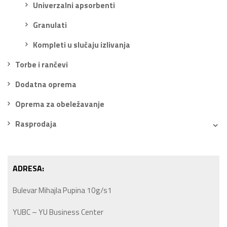
Univerzalni apsorbenti
Granulati
Kompleti u slučaju izlivanja
Torbe i rančevi
Dodatna oprema
Oprema za obeležavanje
Rasprodaja
ADRESA:
Bulevar Mihajla Pupina 10g/s1
YUBC – YU Business Center