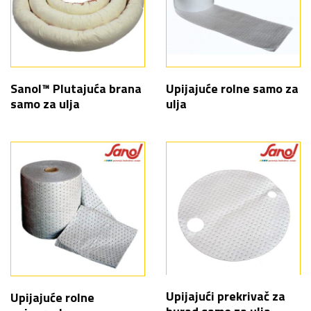
Sanol™ Plutajuća brana
Upijajuće rolne samo za
samo za ulja
ulja
Upijajući prekrivač za
Upijajuće rolne