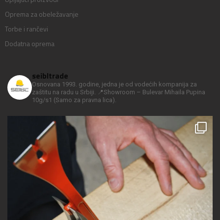
Oprema za obeležavanje
Torbe i rančevi
Dodatna oprema
seibltrade
Osnovana 1993. godine, jedna je od vodećih kompanija za
zaštitu na radu u Srbiji.
📍Showroom – Bulevar Mihaila Pupina
10g/s1
(Samo za pravna lica).