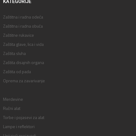
KATEGORIJE
Zaštitna i radna odeća
Zaštitna i radna obuća
Zaštitne rukavice
Zaštita glave, lica i vida
Zaštita sluha
Zaštita disajnih organa
Zaštita od pada
Oprema za zavarivanje
Merdevine
Ručni alat
Torbe i pojasevi za alat
Lampe i reflektori
Upijajući proizvodi