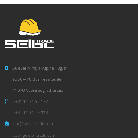
Bulevar Mihajla Pupina 10g/s1
YUBC – YU Business Center
11070 Novi Beograd, Srbija
+381 11 21 42 132
+381 11 31 13 573
info@seibl-trade.com
desk@seibl-trade.com