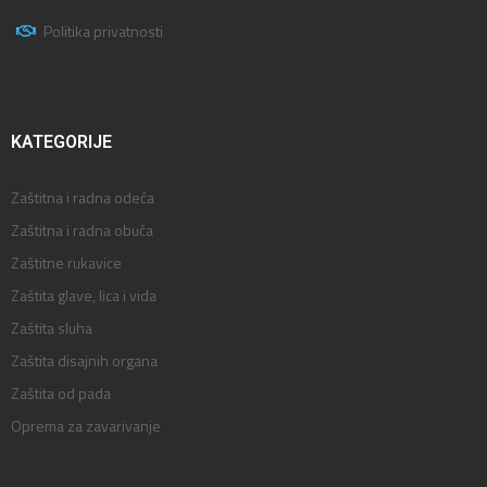
Politika privatnosti
KATEGORIJE
Zaštitna i radna odeća
Zaštitna i radna obuća
Zaštitne rukavice
Zaštita glave, lica i vida
Zaštita sluha
Zaštita disajnih organa
Zaštita od pada
Oprema za zavarivanje