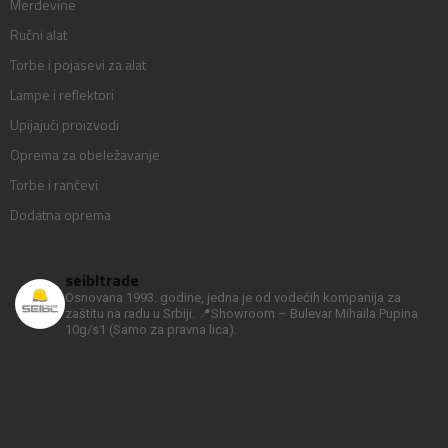
Merdevine
Ručni alat
Torbe i pojasevi za alat
Lampe i reflektori
Upijajući proizvodi
Oprema za obeležavanje
Torbe i rančevi
Dodatna oprema
seibltrade
Osnovana 1993. godine, jedna je od vodećih kompanija za
zaštitu na radu u Srbiji.
📍Showroom – Bulevar Mihaila Pupina
10g/s1
(Samo za pravna lica).