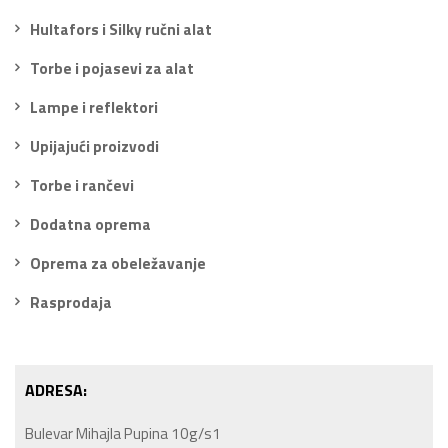
Hultafors i Silky ručni alat
Torbe i pojasevi za alat
Lampe i reflektori
Upijajući proizvodi
Torbe i rančevi
Dodatna oprema
Oprema za obeležavanje
Rasprodaja
ADRESA:
Bulevar Mihajla Pupina 10g/s1