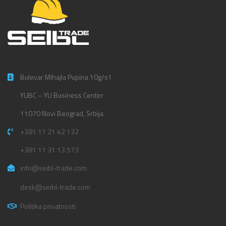
Bulevar Mihajla Pupina 10g/s1
YUBC – YU Business Center
11070 Novi Beograd, Srbija
+381 11 21 42 132
+381 11 31 13 573
info@seibl-trade.com
desk@seibl-trade.com
Politika privatnosti