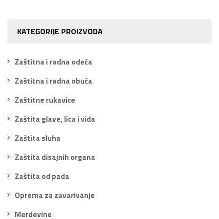
KATEGORIJE PROIZVODA
Zaštitna i radna odeća
Zaštitna i radna obuća
Zaštitne rukavice
Zaštita glave, lica i vida
Zaštita sluha
Zaštita disajnih organa
Zaštita od pada
Oprema za zavarivanje
Merdevine