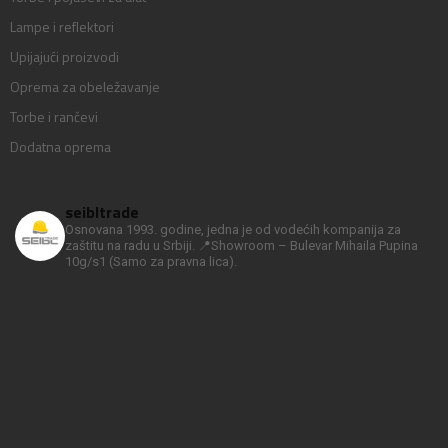
Lampe i reflektori
Upijajući proizvodi
Oprema za obeležavanje
Torbe i rančevi
Dodatna oprema
seibltrade
Osnovana 1993. godine, jedna je od vodećih kompanija za
zaštitu na radu u Srbiji.
📍Showroom – Bulevar Mihaila Pupina
10g/s1
(Samo za pravna lica).