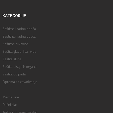
KATEGORIJE
Zaštitna i radna odeća
Zaštitna i radna obuća
Zaštitne rukavice
Zaštita glave, lica i vida
Zaštita sluha
Zaštita disajnih organa
Zaštita od pada
Oprema za zavarivanje
Merdevine
Ručni alat
Torbe i pojasevi za alat