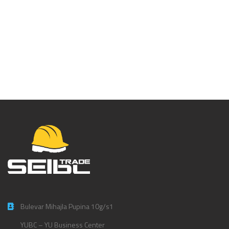
Ovalni čelični
karabiner – K-2
Bulevar Mihajla Pupina 10g/s1
YUBC – YU Business Center