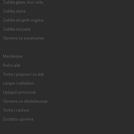
Zaštita glave, lica i vida
Zaštita sluha
Zaštita disajnih organa
Zaštita od pada
Oprema za zavarivanje
Merdevine
Ručni alat
Torbe i pojasevi za alat
Lampe i reflektori
Upijajući proizvodi
Oprema za obeležavanje
Torbe i rančevi
Dodatna oprema