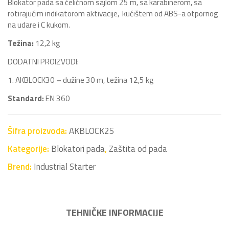
Blokator pada sa čeličnom sajlom 25 m, sa karabinerom, sa
rotirajućim indikatorom aktivacije, kućištem od ABS-a otpornog
na udare i C kukom.
Težina:
12,2 kg
DODATNI PROIZVODI:
1. AKBLOCK30
–
dužine 30 m, težina 12,5 kg
Standard:
EN 360
Šifra proizvoda:
AKBLOCK25
Kategorije:
Blokatori pada
,
Zaštita od pada
Brend:
Industrial Starter
TEHNIČKE INFORMACIJE