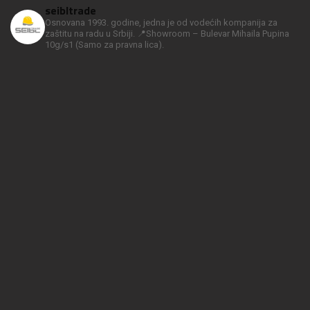
seibltrade
Osnovana 1993. godine, jedna je od vodećih kompanija za
zaštitu na radu u Srbiji.
📍Showroom – Bulevar Mihaila Pupina
10g/s1
(Samo za pravna lica).