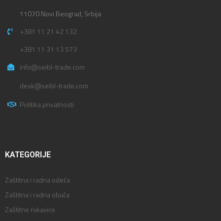
11070 Novi Beograd, Srbija
+381 11 21 42 132
+381 11 31 13 573
info@seibl-trade.com
desk@seibl-trade.com
Politika privatnosti
KATEGORIJE
Zaštitna i radna odeća
Zaštitna i radna obuća
Zaštitne rukavice