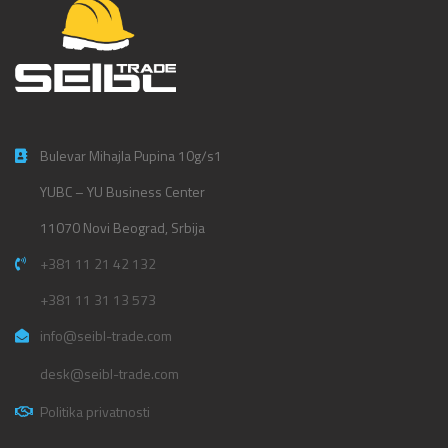
Bulevar Mihajla Pupina 10g/s1
YUBC – YU Business Center
11070 Novi Beograd, Srbija
+381 11 21 42 132
+381 11 31 13 573
info@seibl-trade.com
desk@seibl-trade.com
Politika privatnosti