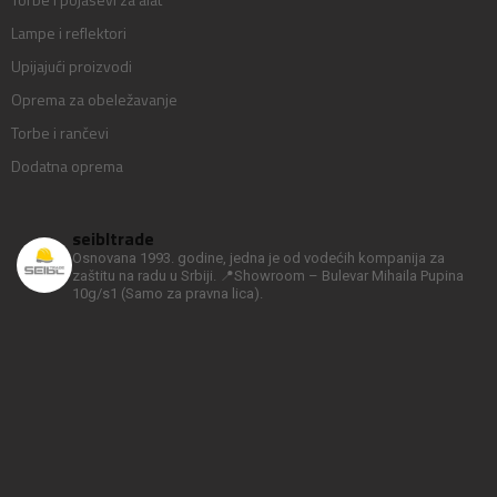
Lampe i reflektori
Upijajući proizvodi
Oprema za obeležavanje
Torbe i rančevi
Dodatna oprema
seibltrade
Osnovana 1993. godine, jedna je od vodećih kompanija za
zaštitu na radu u Srbiji.
📍Showroom – Bulevar Mihaila Pupina
10g/s1
(Samo za pravna lica).