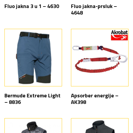
Fluo jakna 3 u 1 – 4630
Fluo jakna-prsluk –
4648
Bermude Extreme Light
Apsorber energije –
– 8836
AK398