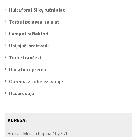
Hultafors i Silky ručni alat
Torbe i pojasevi za alat
Lampe i reflektori
Upijajući proizvodi
Torbe i rančevi
Dodatna oprema
Oprema za obeležavanje
Rasprodaja
ADRESA:
Bulevar Mihajla Pupina 10g/s1