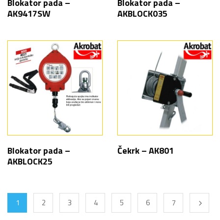
Blokator pada –
Blokator pada –
AK9417SW
AKBLOCK035
Blokator pada –
Čekrk – AK801
AKBLOCK25
1
2
3
4
5
6
7