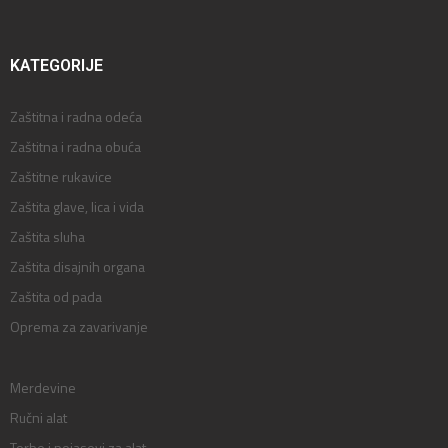
KATEGORIJE
Zaštitna i radna odeća
Zaštitna i radna obuća
Zaštitne rukavice
Zaštita glave, lica i vida
Zaštita sluha
Zaštita disajnih organa
Zaštita od pada
Oprema za zavarivanje
Merdevine
Ručni alat
Torbe i pojasevi za alat