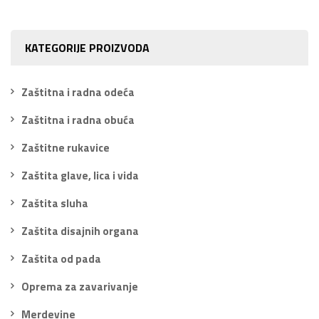
KATEGORIJE PROIZVODA
Zaštitna i radna odeća
Zaštitna i radna obuća
Zaštitne rukavice
Zaštita glave, lica i vida
Zaštita sluha
Zaštita disajnih organa
Zaštita od pada
Oprema za zavarivanje
Merdevine