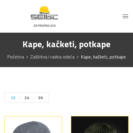
Kape, kačketi, potkape
Početna
Zaštitna i radna odeća
Kape, kačketi, potkape
12
24
36