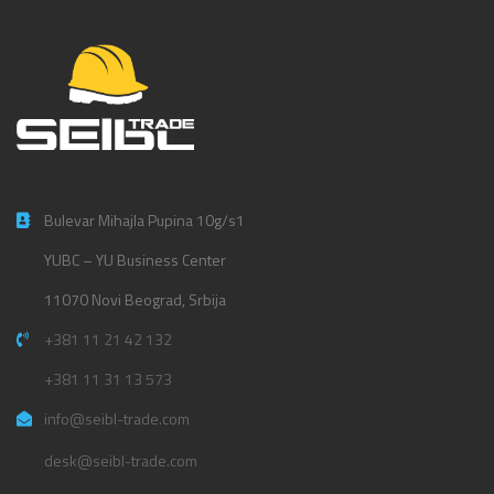
Bulevar Mihajla Pupina 10g/s1
YUBC – YU Business Center
11070 Novi Beograd, Srbija
+381 11 21 42 132
+381 11 31 13 573
info@seibl-trade.com
desk@seibl-trade.com