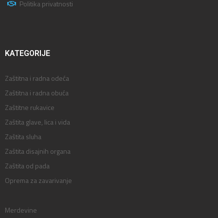
Politika privatnosti
KATEGORIJE
Zaštitna i radna odeća
Zaštitna i radna obuća
Zaštitne rukavice
Zaštita glave, lica i vida
Zaštita sluha
Zaštita disajnih organa
Zaštita od pada
Oprema za zavarivanje
Merdevine