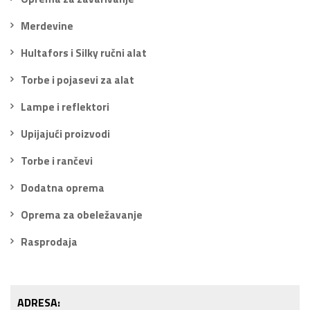
Merdevine
Hultafors i Silky ručni alat
Torbe i pojasevi za alat
Lampe i reflektori
Upijajući proizvodi
Torbe i rančevi
Dodatna oprema
Oprema za obeležavanje
Rasprodaja
ADRESA: