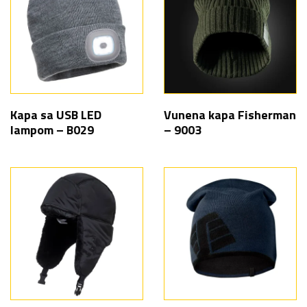
Kapa sa USB LED
Vunena kapa Fisherman
lampom – B029
– 9003