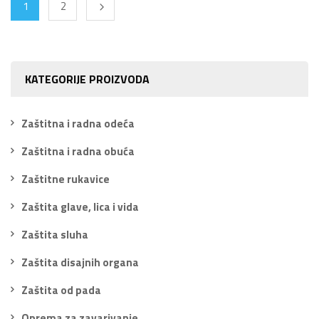
1
2
KATEGORIJE PROIZVODA
Zaštitna i radna odeća
Zaštitna i radna obuća
Zaštitne rukavice
Zaštita glave, lica i vida
Zaštita sluha
Zaštita disajnih organa
Zaštita od pada
Oprema za zavarivanje