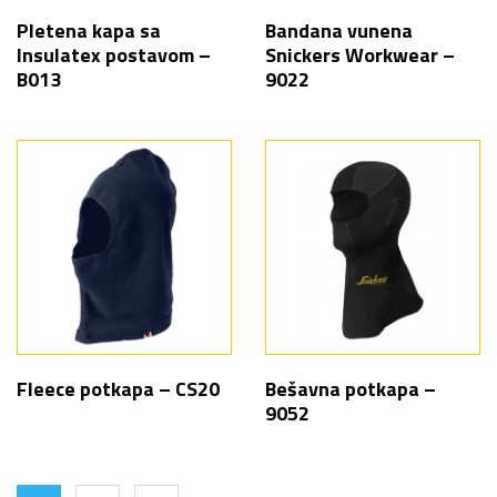
Pletena kapa sa
Bandana vunena
Insulatex postavom –
Snickers Workwear –
B013
9022
Fleece potkapa – CS20
Bešavna potkapa –
9052