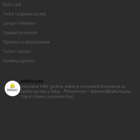
Ručni alat
Torbe i pojasevi za alat
Lampe i reflektori
Upijajući proizvodi
Oprema za obeležavanje
Torbe i rančevi
Dodatna oprema
seibltrade
Osnovana 1993. godine, jedna je od vodećih kompanija za
zaštitu na radu u Srbiji.
📍Showroom – Bulevar Mihaila Pupina
10g/s1
(Samo za pravna lica).