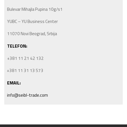
Bulevar Mihajla Pupina 10g/s1
YUBC – YU Business Center
11070 Novi Beograd, Srbija
TELEFON:
+381 11 21 42 132
+381 11 31 13 573
EMAIL:
info@seibl-trade.com