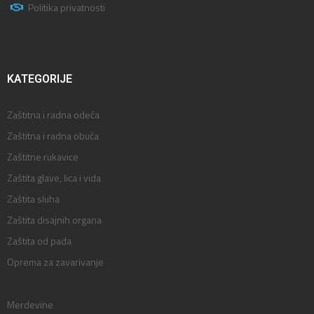
Politika privatnosti
KATEGORIJE
Zaštitna i radna odeća
Zaštitna i radna obuća
Zaštitne rukavice
Zaštita glave, lica i vida
Zaštita sluha
Zaštita disajnih organa
Zaštita od pada
Oprema za zavarivanje
Merdevine