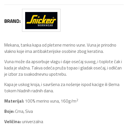
BRAND:
Mekana, tanka kapa od pletene merino vune. Vuna je prirodno
vlakno koje ima antibakterijske osobine zbog keratina.
Vuna može da apsorbuje vlagu i daje osećaj suvog, i toplote čak i
kada je vlažna. Takva odeća pruža topao i gladak osećaj, i odličan
je izbor za svakodnevnu upotrebu.
Kapa je uskog kroja, i savršena za nošenje ispod kacige ili šlema
tokom hladnih radnih dana.
2
Materijal:
100% merino vuna, 160g/m
Boje:
Crna, Siva
Veličina:
univerzalna