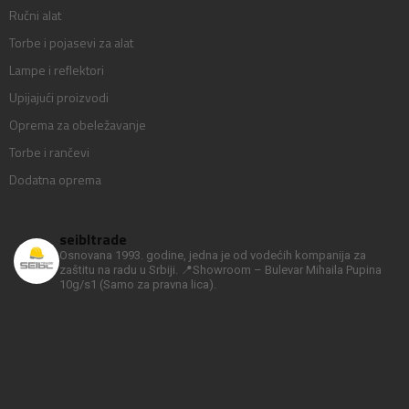
Ručni alat
Torbe i pojasevi za alat
Lampe i reflektori
Upijajući proizvodi
Oprema za obeležavanje
Torbe i rančevi
Dodatna oprema
seibltrade
Osnovana 1993. godine, jedna je od vodećih kompanija za
zaštitu na radu u Srbiji.
📍Showroom – Bulevar Mihaila Pupina
10g/s1
(Samo za pravna lica).