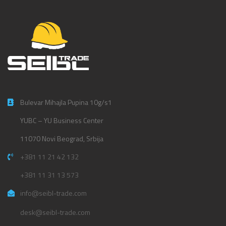
Bulevar Mihajla Pupina 10g/s1
YUBC – YU Business Center
11070 Novi Beograd, Srbija
+381 11 21 42 132
+381 11 31 13 573
info@seibl-trade.com
desk@seibl-trade.com