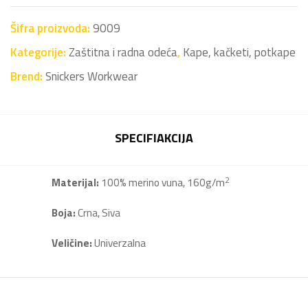
Šifra proizvoda:
9009
Kategorije:
Zaštitna i radna odeća
,
Kape, kačketi, potkape
Brend:
Snickers Workwear
SPECIFIAKCIJA
2
Materijal:
100% merino vuna, 160g/m
Boja:
Crna, Siva
Veličine:
Univerzalna