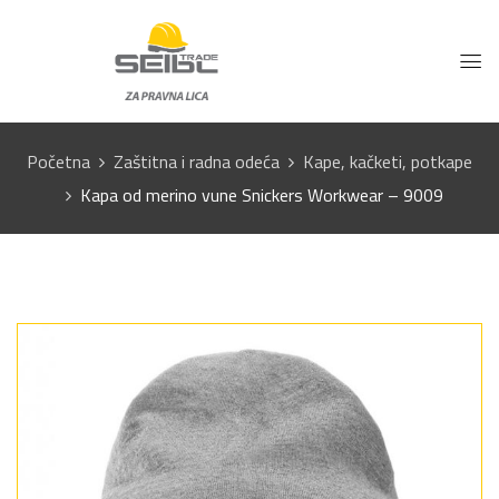
Početna
Zaštitna i radna odeća
Kape, kačketi, potkape
Kapa od merino vune Snickers Workwear – 9009