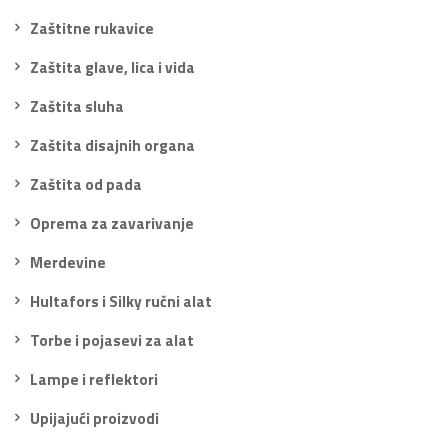
Zaštitne rukavice
Zaštita glave, lica i vida
Zaštita sluha
Zaštita disajnih organa
Zaštita od pada
Oprema za zavarivanje
Merdevine
Hultafors i Silky ručni alat
Torbe i pojasevi za alat
Lampe i reflektori
Upijajući proizvodi