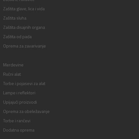
Zaštita glave, lica i vida
Zaštita sluha
Zaštita disajnih organa
Zaštita od pada
Oprema za zavarivanje
Merdevine
Ručni alat
Torbe i pojasevi za alat
Lampe i reflektori
Upijajući proizvodi
Oprema za obeležavanje
Torbe i rančevi
Dodatna oprema