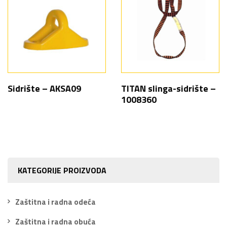
Sidrište – AKSA09
TITAN slinga-sidrište –
1008360
KATEGORIJE PROIZVODA
Zaštitna i radna odeća
Zaštitna i radna obuća