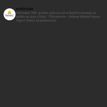
seibltrade
Osnovana 1993. godine, jedna je od vodećih kompanija za
zaštitu na radu u Srbiji.
📍Showroom – Bulevar Mihaila Pupina
10g/s1
(Samo za pravna lica).