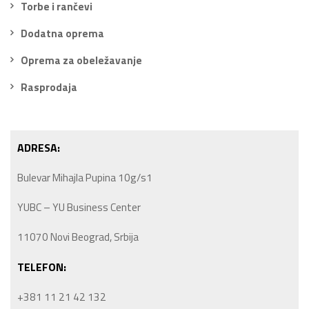
Torbe i rančevi
Dodatna oprema
Oprema za obeležavanje
Rasprodaja
ADRESA:
Bulevar Mihajla Pupina 10g/s1
YUBC – YU Business Center
11070 Novi Beograd, Srbija
TELEFON:
+381 11 21 42 132