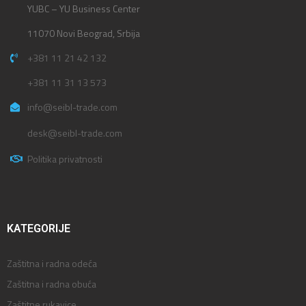
YUBC – YU Business Center
11070 Novi Beograd, Srbija
+381 11 21 42 132
+381 11 31 13 573
info@seibl-trade.com
desk@seibl-trade.com
Politika privatnosti
KATEGORIJE
Zaštitna i radna odeća
Zaštitna i radna obuća
Zaštitne rukavice