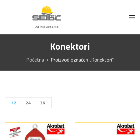
Konektori
Početna
Proizvod označen „Konektori“
12
24
36