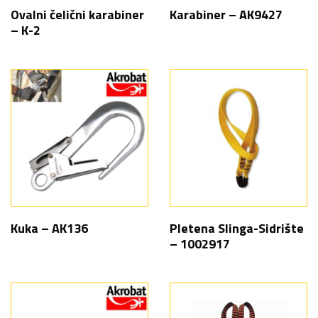
Ovalni čelični karabiner
Karabiner – AK9427
– K-2
Kuka – AK136
Pletena Slinga-Sidrište
– 1002917