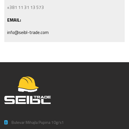
+381 11 31 13 573
EMAIL:
info@seibl-trade.com
Bulevar Mihajla Pupina 10g/s1