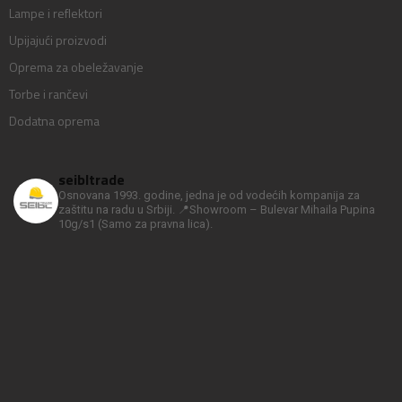
Lampe i reflektori
Upijajući proizvodi
Oprema za obeležavanje
Torbe i rančevi
Dodatna oprema
seibltrade
Osnovana 1993. godine, jedna je od vodećih kompanija za
zaštitu na radu u Srbiji.
📍Showroom – Bulevar Mihaila Pupina
10g/s1
(Samo za pravna lica).