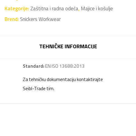
Kategorije:
Zaštitna i radna odeća
,
Majice i košulje
Brend:
Snickers Workwear
TEHNIČKE INFORMACIJE
Standard:
EN ISO 13688:2013
Za tehničku dokumentaciju kontaktirajte
Seibl-Trade tim.