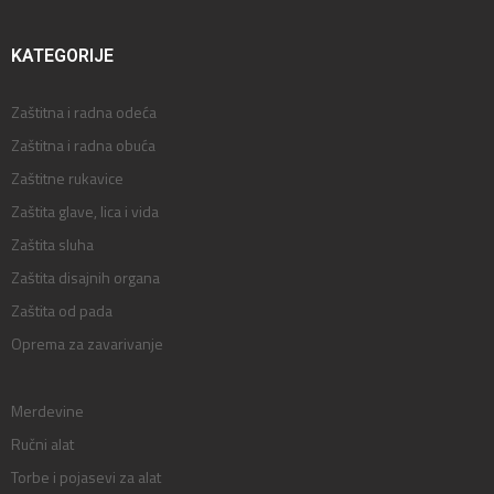
KATEGORIJE
Zaštitna i radna odeća
Zaštitna i radna obuća
Zaštitne rukavice
Zaštita glave, lica i vida
Zaštita sluha
Zaštita disajnih organa
Zaštita od pada
Oprema za zavarivanje
Merdevine
Ručni alat
Torbe i pojasevi za alat