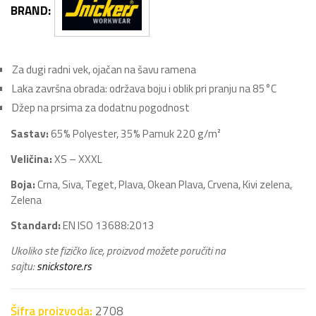
BRAND:
Za dugi radni vek, ojačan na šavu ramena
Laka završna obrada: održava boju i oblik pri pranju na 85°C
Džep na prsima za dodatnu pogodnost
Sastav:
65% Polyester, 35% Pamuk 220 g/m²
Veličina:
XS – XXXL
Boja:
Crna, Siva, Teget, Plava, Okean Plava, Crvena, Kivi zelena,
Zelena
Standard:
EN ISO 13688:2013
Ukoliko ste fizičko lice, proizvod možete poručiti na
sajtu:
snickstore.rs
Šifra proizvoda:
2708