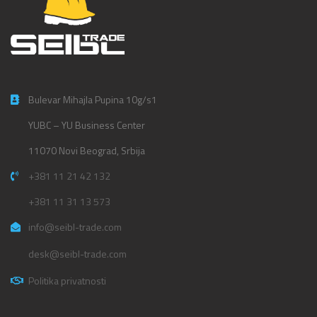
Bulevar Mihajla Pupina 10g/s1
YUBC – YU Business Center
11070 Novi Beograd, Srbija
+381 11 21 42 132
+381 11 31 13 573
info@seibl-trade.com
desk@seibl-trade.com
Politika privatnosti