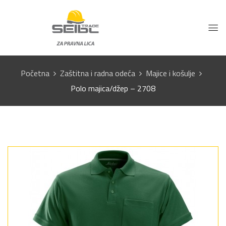
Početna
Zaštitna i radna odeća
Majice i košulje
Polo majica/džep – 2708