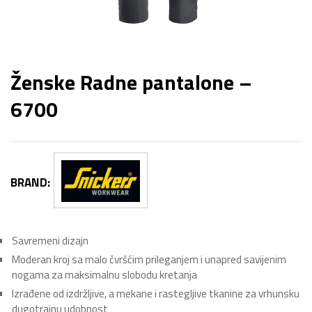
Ženske Radne pantalone –
6700
BRAND:
Savremeni dizajn
Moderan kroj sa malo čvršćim prileganjem i unapred savijenim
nogama za maksimalnu slobodu kretanja
Izrađene od izdržljive, a mekane i rastegljive tkanine za vrhunsku
dugotrajnu udobnost