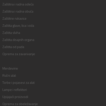
Zaštitna i radna odeća
Zaštitna i radna obuća
Zaštitne rukavice
Zaštita glave, lica i vida
Zaštita sluha
Zaštita disajnih organa
Zaštita od pada
Oprema za zavarivanje
Merdevine
Ručni alat
Torbe i pojasevi za alat
Lampe i reflektori
Upijajući proizvodi
Oprema za obeležavanje