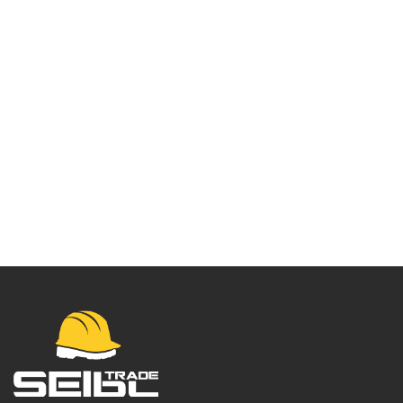
Ženske
Snickersworkwear
stretch pantalone –
6877