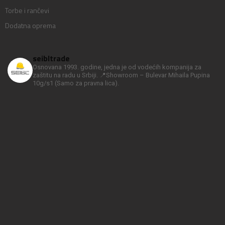
Torbe i rančevi
Dodatna oprema
seibltrade
Osnovana 1993. godine, jedna je od vodećih kompanija za
zaštitu na radu u Srbiji.
📍Showroom – Bulevar Mihaila Pupina
10g/s1
(Samo za pravna lica).