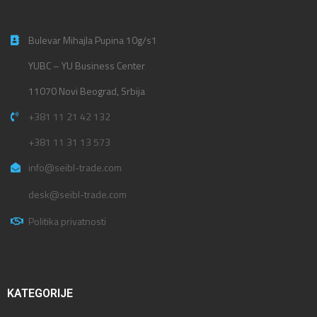
Bulevar Mihajla Pupina 10g/s1
YUBC – YU Business Center
11070 Novi Beograd, Srbija
+381 11 21 42 132
+381 11 31 13 573
info@seibl-trade.com
desk@seibl-trade.com
Politika privatnosti
KATEGORIJE