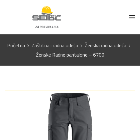
Početna
Zaštitna i radna odeća
Ženska radna odeća
Ženske Radne pantalone – 6700