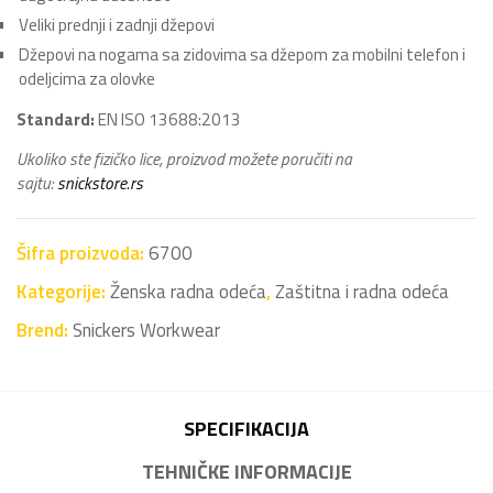
Veliki prednji i zadnji džepovi
Džepovi na nogama sa zidovima sa džepom za mobilni telefon i
odeljcima za olovke
Standard:
EN ISO 13688:2013
Ukoliko ste fizičko lice, proizvod možete poručiti na
sajtu:
snickstore.rs
Šifra proizvoda:
6700
Kategorije:
Ženska radna odeća
,
Zaštitna i radna odeća
Brend:
Snickers Workwear
SPECIFIKACIJA
TEHNIČKE INFORMACIJE