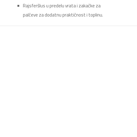
Rajsferšlus u predelu vrata i zakačke za
palčeve za dodatnu praktičnost i toplinu.
Duks Performance
KX3 – T830