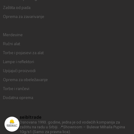
Zaštita od pada
Oprema za zavarivanje
Merdevine
Ručni alat
Torbe i pojasevi za alat
Lampe i reflektori
Upijajući proizvodi
Oprema za obeležavanje
Torbe i rančevi
Dodatna oprema
seibltrade
Osnovana 1993. godine, jedna je od vodećih kompanija za
zaštitu na radu u Srbiji.
📍Showroom – Bulevar Mihaila Pupina
10g/s1
(Samo za pravna lica).