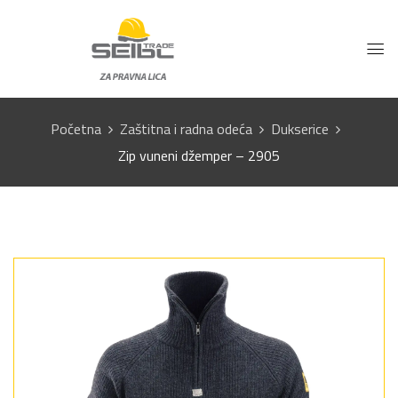
Početna
Zaštitna i radna odeća
Dukserice
Zip vuneni džemper – 2905