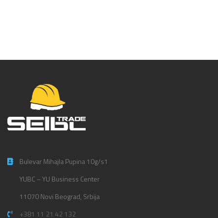
Bulevar Mihajla Pupina 10g/s1
YUBC – YU Business Center
11070 Novi Beograd, Srbija
+381 11 21 42 132