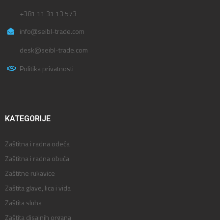
+381 11 31 13 573
info@seibl-trade.com
desk@seibl-trade.com
Politika privatnosti
KATEGORIJE
Zaštitna i radna odeća
Zaštitna i radna obuća
Zaštitne rukavice
Zaštita glave, lica i vida
Zaštita sluha
Zaštita disajnih organa