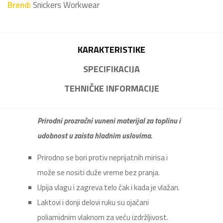
Brend:
Snickers Workwear
KARAKTERISTIKE
SPECIFIKACIJA
TEHNIČKE INFORMACIJE
Prirodni prozračni vuneni materijal za toplinu i
udobnost u zaista hladnim uslovima.
Prirodno se bori protiv neprijatnih mirisa i
može se nositi duže vreme bez pranja.
Upija vlagu i zagreva telo čak i kada je vlažan.
Laktovi i donji delovi ruku su ojačani
poliamidnim vlaknom za veću izdržljivost.