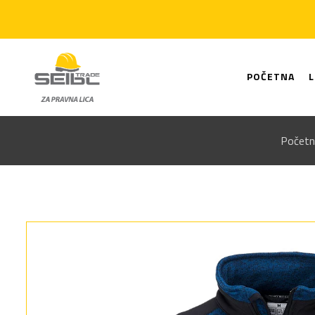
POČETNA
Početn