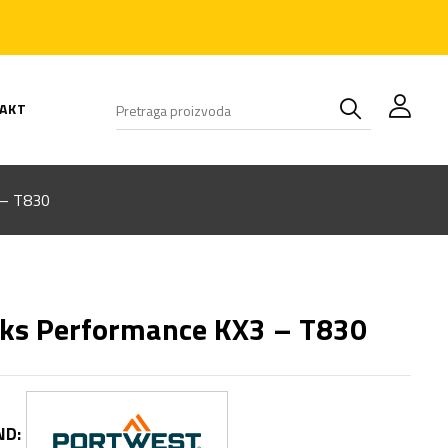
AKT
 – T830
ks Performance KX3 – T830
ND: