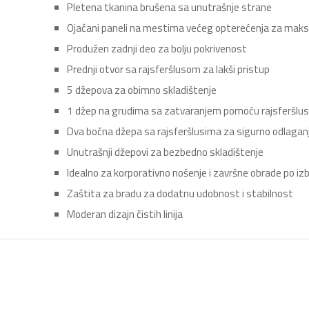
Pletena tkanina brušena sa unutrašnje strane
Ojačani paneli na mestima većeg opterećenja za maksi
Produžen zadnji deo za bolju pokrivenost
Prednji otvor sa rajsferšlusom za lakši pristup
5 džepova za obimno skladištenje
1 džep na grudima sa zatvaranjem pomoću rajsferšlu
Dva bočna džepa sa rajsferšlusima za sigurno odlagan
Unutrašnji džepovi za bezbedno skladištenje
Idealno za korporativno nošenje i završne obrade po iz
Zaštita za bradu za dodatnu udobnost i stabilnost
Moderan dizajn čistih linija