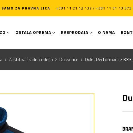
SAMO ZA PRAVNA LICA
+381 11 21 42 132 / +381 11 31 13 573
LZO
OSTALA OPREMA
RASPRODAJA
O NAMA
KONT
a
Zaštitna i radna odeća
Dukserice
Duks Performance KX3
Du
BRA