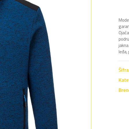
Moder
garan
Ojača
podru
jakna
leđa,
Šifr
Kate
Bren