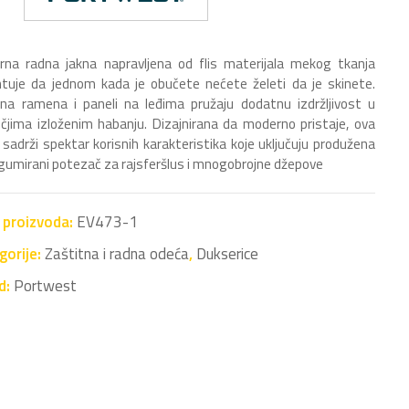
na radna jakna napravljena od flis materijala mekog tkanja
tuje da jednom kada je obučete nećete želeti da je skinete.
na ramena i paneli na leđima pružaju dodatnu izdržljivost u
čjima izloženim habanju. Dizajnirana da moderno pristaje, ova
 sadrži spektar korisnih karakteristika koje uključuju produžena
 gumirani potezač za rajsferšlus i mnogobrojne džepove
a proizvoda:
EV473-1
gorije:
Zaštitna i radna odeća
,
Dukserice
d:
Portwest