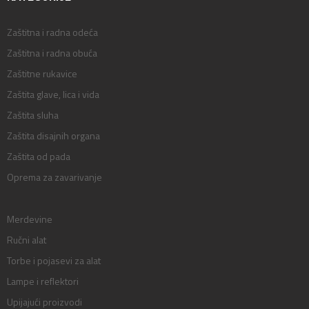
Zaštitna i radna odeća
Zaštitna i radna obuća
Zaštitne rukavice
Zaštita glave, lica i vida
Zaštita sluha
Zaštita disajnih organa
Zaštita od pada
Oprema za zavarivanje
Merdevine
Ručni alat
Torbe i pojasevi za alat
Lampe i reflektori
Upijajući proizvodi