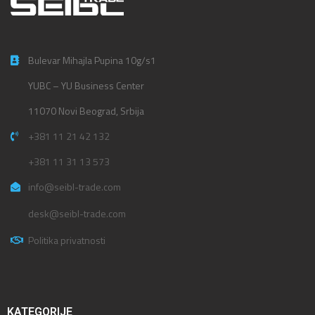
Bulevar Mihajla Pupina 10g/s1
YUBC – YU Business Center
11070 Novi Beograd, Srbija
+381 11 21 42 132
+381 11 31 13 573
info@seibl-trade.com
desk@seibl-trade.com
Politika privatnosti
KATEGORIJE