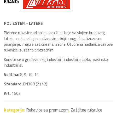
BRAND:
POLIESTER – LATEKS
Pletene rukavice od poliestera žute boje sa slojem hrapavog
lateksa zelene boje na dlanovima koji omogućava izuzetno
prianjanje. Imaju elastične manžetne. Otvorena nadlanica čini ove
rukavice izuzetno prozračnim.
Koriste se u građevinskoj industrijii, industriji stakla, mašinskoj
industriji sl.
Veličina:
8, 9, 10, 11
Standard:
EN388 (2142)
Art.
1603
Kategorije:
Rukavice sa premazom
,
Zaštitne rukavice