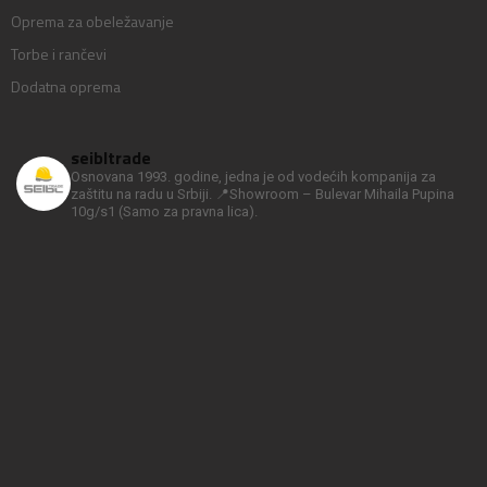
Oprema za obeležavanje
Torbe i rančevi
Dodatna oprema
seibltrade
Osnovana 1993. godine, jedna je od vodećih kompanija za
zaštitu na radu u Srbiji.
📍Showroom – Bulevar Mihaila Pupina
10g/s1
(Samo za pravna lica).