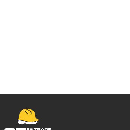
Nitrilna rukavica –
03410