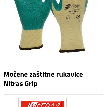
Močene zaštitne rukavice
Nitras Grip