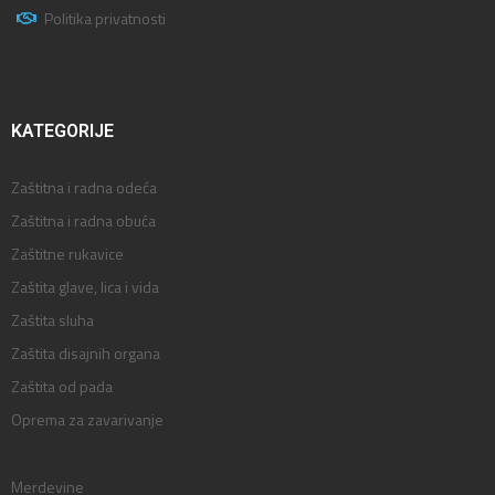
Politika privatnosti
KATEGORIJE
Zaštitna i radna odeća
Zaštitna i radna obuća
Zaštitne rukavice
Zaštita glave, lica i vida
Zaštita sluha
Zaštita disajnih organa
Zaštita od pada
Oprema za zavarivanje
Merdevine