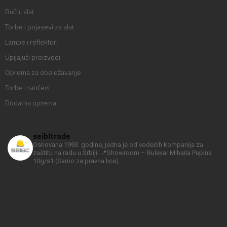
Ručni alat
Torbe i pojasevi za alat
Lampe i reflektori
Upijajući proizvodi
Oprema za obeležavanje
Torbe i rančevi
Dodatna oprema
seibltrade
Osnovana 1993. godine, jedna je od vodećih kompanija za
zaštitu na radu u Srbiji.
📍Showroom – Bulevar Mihaila Pupina
10g/s1
(Samo za pravna lica).