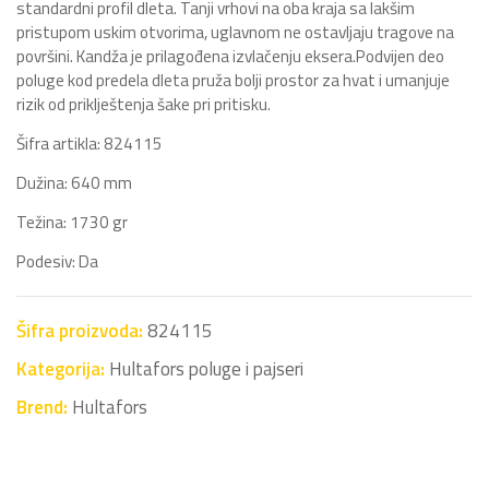
standardni profil dleta. Tanji vrhovi na oba kraja sa lakšim
pristupom uskim otvorima, uglavnom ne ostavljaju tragove na
površini. Kandža je prilagođena izvlačenju eksera.Podvijen deo
poluge kod predela dleta pruža bolji prostor za hvat i umanjuje
rizik od priklještenja šake pri pritisku.
Šifra artikla: 824115
Dužina: 640 mm
Težina: 1730 gr
Podesiv: Da
Šifra proizvoda:
824115
Kategorija:
Hultafors poluge i pajseri
Brend:
Hultafors