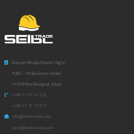
Bulevar Mihajla Pupina 10g/s1
YUBC – YU Business Center
11070 Novi Beograd, Srbija
+381 11 21 42 132
+381 11 31 13 573
info@seibl-trade.com
desk@seibl-trade.com