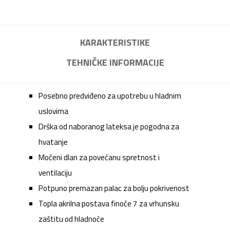
KARAKTERISTIKE
TEHNIČKE INFORMACIJE
Posebno predviđeno za upotrebu u hladnim
uslovima
Drška od naboranog lateksa je pogodna za
hvatanje
Močeni dlan za povećanu spretnost i
ventilaciju
Potpuno premazan palac za bolju pokrivenost
Topla akrilna postava finoće 7 za vrhunsku
zaštitu od hladnoće