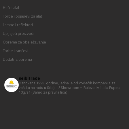
Ručni alat
Torbe i pojasevi za alat
Lampe i reflektori
Upijajući proizvodi
Oprema za obeležavanje
Torbe i rančevi
Dodatna oprema
seibltrade
Osnovana 1993. godine, jedna je od vodećih kompanija za
zaštitu na radu u Srbiji.
📍Showroom – Bulevar Mihaila Pupina
10g/s1
(Samo za pravna lica).