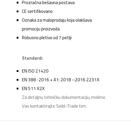
Prozračna bešavna postava
CE sertifikovano
Oznaka za maloprodaju koja olakšava
promociju proizvoda
Robusno pletivo od 7 petlji
Standard:
EN ISO 21420
EN 388 : 2016 + A1: 2018 -:2016 2231X
EN 511 X2X
Za detaljnu tehničku dokumentaciju, molimo
Vas kontaktirajte Seibl-Trade tim.