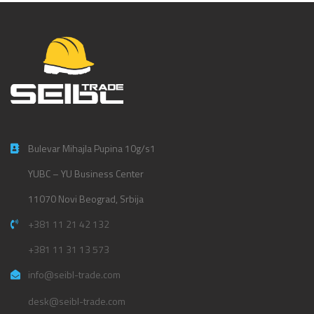
Bulevar Mihajla Pupina 10g/s1
YUBC – YU Business Center
11070 Novi Beograd, Srbija
+381 11 21 42 132
+381 11 31 13 573
info@seibl-trade.com
desk@seibl-trade.com