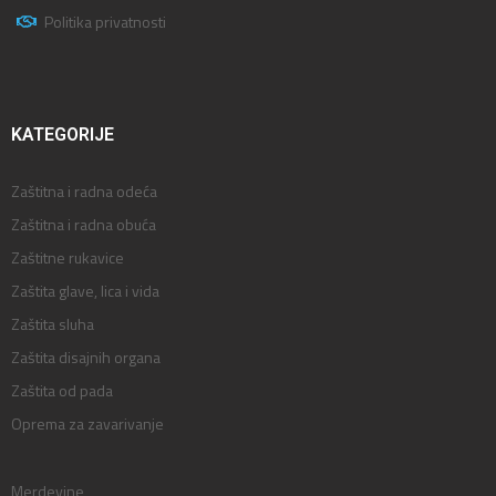
Politika privatnosti
KATEGORIJE
Zaštitna i radna odeća
Zaštitna i radna obuća
Zaštitne rukavice
Zaštita glave, lica i vida
Zaštita sluha
Zaštita disajnih organa
Zaštita od pada
Oprema za zavarivanje
Merdevine