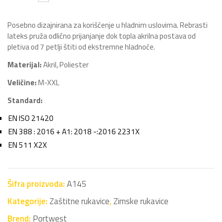
Posebno dizajnirana za korišćenje u hladnim uslovima. Rebrasti
lateks pruža odlično prijanjanje dok topla akrilna postava od
pletiva od 7 petlji štiti od ekstremne hladnoće.
Materijal:
Akril, Poliester
Veličine:
M-XXL
Standard:
EN ISO 21420
EN 388 : 2016 + A1: 2018 -:2016 2231X
EN 511 X2X
Šifra proizvoda:
A145
Kategorije:
Zaštitne rukavice
,
Zimske rukavice
Brend:
Portwest