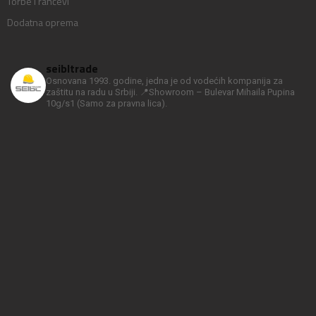
Torbe i rančevi
Dodatna oprema
seibltrade
Osnovana 1993. godine, jedna je od vodećih kompanija za
zaštitu na radu u Srbiji.
📍Showroom – Bulevar Mihaila Pupina
10g/s1
(Samo za pravna lica).