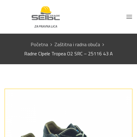
Početna
Zaštitna i radna obuća
Radne CIpele Tropea O2 SRC – 25116 43 A