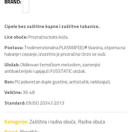
BRAND:
Cipele bez zaštitne kapne i zaštitne tabanice.
Lice obuće:
Prozračna boks koža.
Postava:
Trodimenzionalna PLASMAFEEL® tkanina, otporna na
habanje i cepanje, izuzetno je prozračna i brzo se suši.
Uložak:
Oblikovan termičkom metodom, zamenjivi
antibakterijski i upijajući FUSSTATIC uložak.
Đon:
PU poliuretan duple gustine, antistatik, neklizajući.
Veličine:
36‐48
Standard:
EN ISO 20347:2013
Kategorije:
Zaštitna i radna obuća
,
Radna obuća