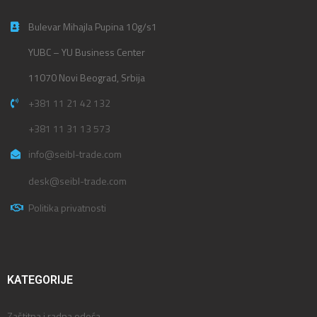
Bulevar Mihajla Pupina 10g/s1
YUBC – YU Business Center
11070 Novi Beograd, Srbija
+381 11 21 42 132
+381 11 31 13 573
info@seibl-trade.com
desk@seibl-trade.com
Politika privatnosti
KATEGORIJE
Zaštitna i radna odeća