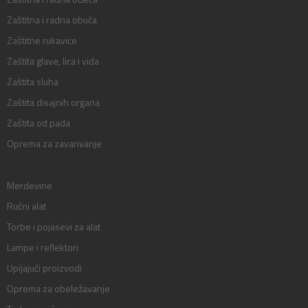
Zaštitna i radna obuća
Zaštitne rukavice
Zaštita glave, lica i vida
Zaštita sluha
Zaštita disajnih organa
Zaštita od pada
Oprema za zavarivanje
Merdevine
Ručni alat
Torbe i pojasevi za alat
Lampe i reflektori
Upijajući proizvodi
Oprema za obeležavanje