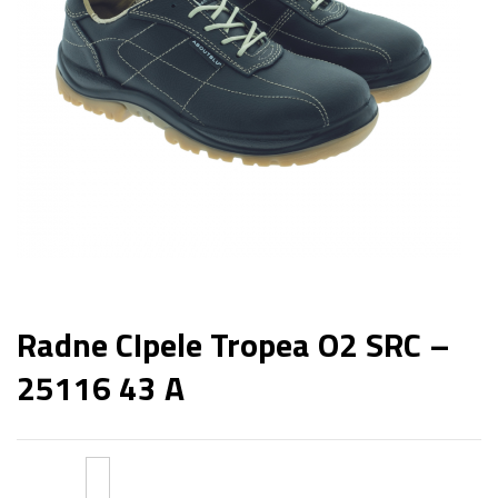
Radne CIpele Tropea O2 SRC –
25116 43 A