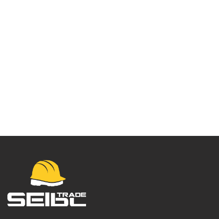
Čarape
Hockey –
01CHOCL