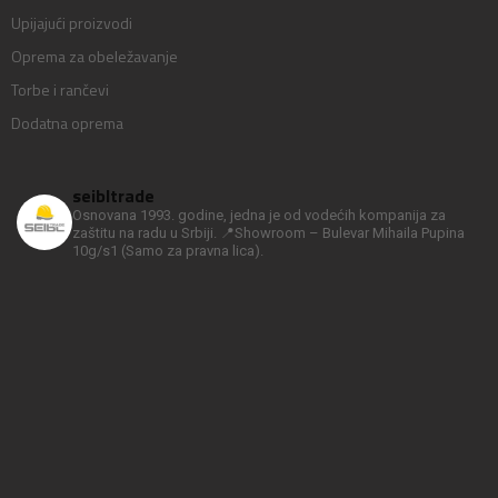
Upijajući proizvodi
Oprema za obeležavanje
Torbe i rančevi
Dodatna oprema
seibltrade
Osnovana 1993. godine, jedna je od vodećih kompanija za
zaštitu na radu u Srbiji.
📍Showroom – Bulevar Mihaila Pupina
10g/s1
(Samo za pravna lica).