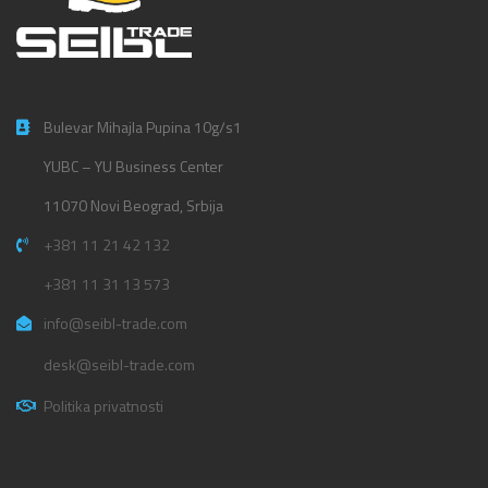
Bulevar Mihajla Pupina 10g/s1
YUBC – YU Business Center
11070 Novi Beograd, Srbija
+381 11 21 42 132
+381 11 31 13 573
info@seibl-trade.com
desk@seibl-trade.com
Politika privatnosti