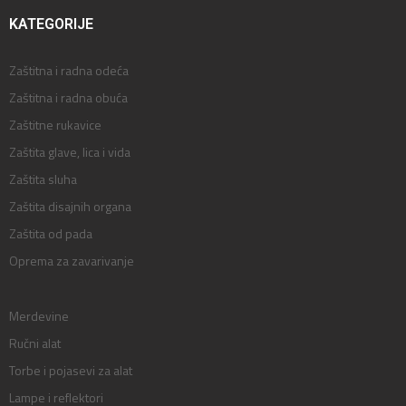
KATEGORIJE
Zaštitna i radna odeća
Zaštitna i radna obuća
Zaštitne rukavice
Zaštita glave, lica i vida
Zaštita sluha
Zaštita disajnih organa
Zaštita od pada
Oprema za zavarivanje
Merdevine
Ručni alat
Torbe i pojasevi za alat
Lampe i reflektori