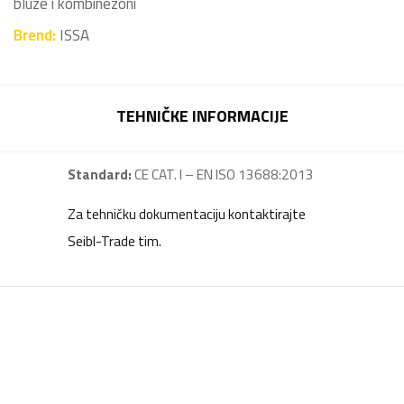
bluze i kombinezoni
Brend:
ISSA
TEHNIČKE INFORMACIJE
Standard:
CE CAT. I – EN ISO 13688:2013
Za tehničku dokumentaciju kontaktirajte
Seibl-Trade tim.