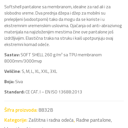
Softshell pantalone sa membranom, idealne za rad ali i za
slobodno vreme. Dva prednja džepa i džep za mobilni su
prelepljeni (vodootporni) tako da mogu da se koriste i u
ekstremnim vremenskim uslovima. Ojačanja od anti-abrazivnog
materijala na najizloženijim mestima čine ove pantalone još
izdržljivijim. Elastična traka na struku i kaiš upotpunjuju ovaj
ekstremni komad odeće.
Sastav:
SOFT SHELL 260 g/m² sa TPU membranom
8000mm/3000mvp
Veličine
: S, M, L, XL, XXL, 3XL
Boja:
Siva
Standard:
CE CAT. I – EN ISO 13688:2013
Šifra proizvoda:
8832B
Kategorije:
Zaštitna i radna odeća
,
Radne pantalone,