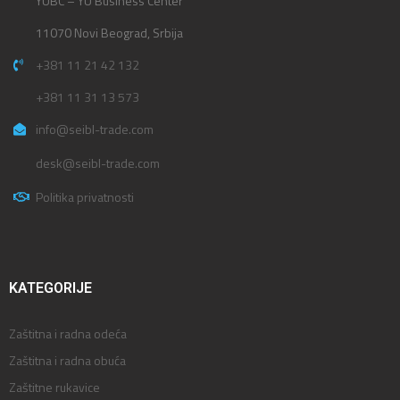
YUBC – YU Business Center
11070 Novi Beograd, Srbija
+381 11 21 42 132
+381 11 31 13 573
info@seibl-trade.com
desk@seibl-trade.com
Politika privatnosti
KATEGORIJE
Zaštitna i radna odeća
Zaštitna i radna obuća
Zaštitne rukavice