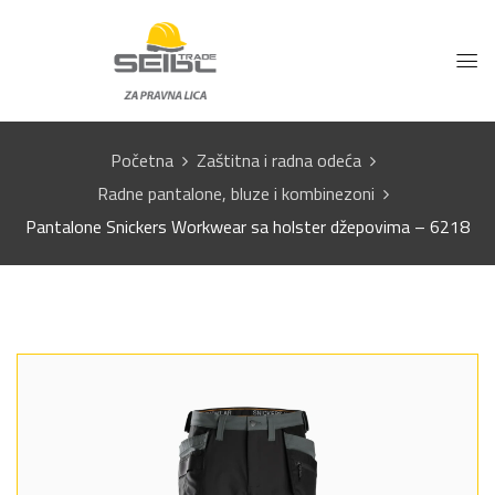
Početna
Zaštitna i radna odeća
Radne pantalone, bluze i kombinezoni
Pantalone Snickers Workwear sa holster džepovima – 6218