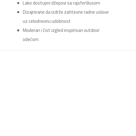
Lako dostupni džepovi sa rajsferšlusom
Dizajnirane da izdrže zahtevne radne uslove
uz celodnevnu udobnost
Moderan i čist izgled inspirisan outdoor
odećom