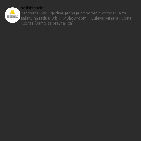
seibltrade
Osnovana 1993. godine, jedna je od vodećih kompanija za
zaštitu na radu u Srbiji.
📍Showroom – Bulevar Mihaila Pupina
10g/s1
(Samo za pravna lica).