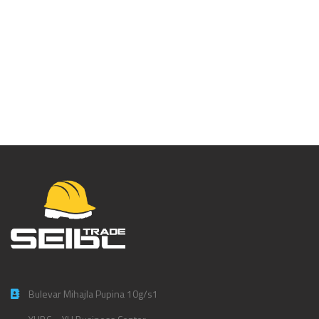
Diadora Utilizz Stone
cargo – 702.172115
Bulevar Mihajla Pupina 10g/s1