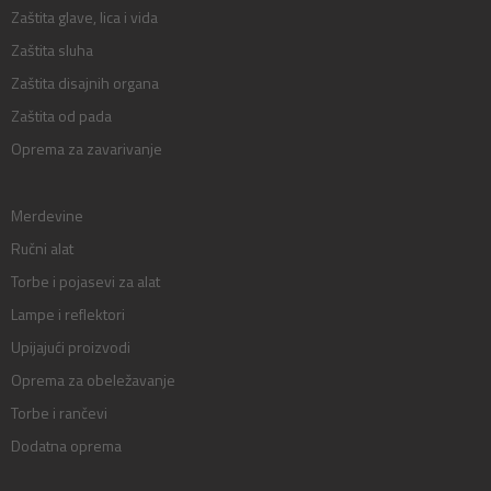
Zaštita glave, lica i vida
Zaštita sluha
Zaštita disajnih organa
Zaštita od pada
Oprema za zavarivanje
Merdevine
Ručni alat
Torbe i pojasevi za alat
Lampe i reflektori
Upijajući proizvodi
Oprema za obeležavanje
Torbe i rančevi
Dodatna oprema