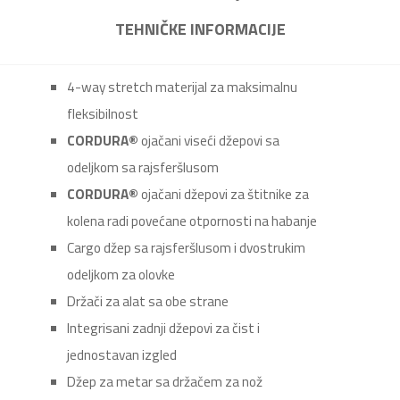
TEHNIČKE INFORMACIJE
4-way stretch materijal za maksimalnu
fleksibilnost
CORDURA®
ojačani viseći džepovi sa
odeljkom sa rajsferšlusom
CORDURA®
ojačani džepovi za štitnike za
kolena radi povećane otpornosti na habanje
Cargo džep sa rajsferšlusom i dvostrukim
odeljkom za olovke
Držači za alat sa obe strane
Integrisani zadnji džepovi za čist i
jednostavan izgled
Džep za metar sa držačem za nož