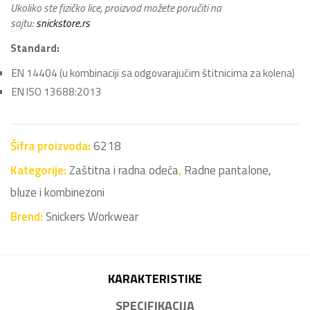
Ukoliko ste fizičko lice, proizvod možete poručiti na
sajtu:
snickstore.rs
Standard:
EN 14404 (u kombinaciji sa odgovarajućim štitnicima za kolena)
EN ISO 13688:2013
Šifra proizvoda:
6218
Kategorije:
Zaštitna i radna odeća
,
Radne pantalone,
bluze i kombinezoni
Brend:
Snickers Workwear
KARAKTERISTIKE
SPECIFIKACIJA