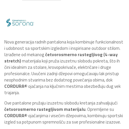
Nova generacija radnih pantalona koja kombinuje funkcionalnost
i udobnost sa sportskim izgledom i inspirisane outdoor stilom.
Izrađene od mekanog
četvorosmerno rastegljivog (4-way
stretch)
materijala koji pruža izuzetnu slobodu pokreta, što ih
čini idealnim za stolare, krovopokrivače, električare i druge
profesionalce. Uvučeni zadnji džepovi omogućavaju lak pristup
neophodnim stvarima bez dodatnog povećanja obima, dok
CORDURA®
ojačanja na ključnim mestima obezbeđuju dug vek
trajanja.
Ove pantalone pružaju izuzetnu slobodu kretanja zahvaljujući
četvorosmerno rastegljivom materijalu
. Opremljene su
CORDURA®
ojačanjima i visećim džepovima, kombinuju sportski
izgled sa potpunom spremnošću za sve profesionalne izazove.