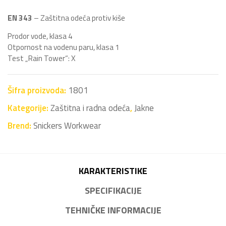
EN 343
– Zaštitna odeća protiv kiše
Prodor vode, klasa 4
Otpornost na vodenu paru, klasa 1
Test „Rain Tower“: X
Šifra proizvoda:
1801
Kategorije:
Zaštitna i radna odeća
,
Jakne
Brend:
Snickers Workwear
KARAKTERISTIKE
SPECIFIKACIJE
TEHNIČKE INFORMACIJE