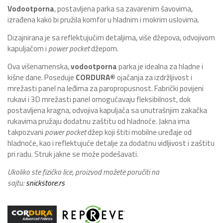
Vodootporna
, postavljena parka sa zavarenim šavovima,
izrađena kako bi pružila komfor u hladnim i mokrim uslovima.
Dizajnirana je sa reflektujućim detaljima, više džepova, odvojivom
kapuljačom i
power pocket
džepom.
Ova višenamenska,
vodootporna
parka je idealna za hladne i
kišne dane. Poseduje
CORDURA
®
ojačanja za izdržljivost i
mrežasti panel na leđima za paropropusnost. Fabrički povijeni
rukavi i 3D mrežasti panel omogućavaju fleksibilnost, dok
postavljena kragna, odvojiva kapuljača sa unutrašnjim zakačka
rukavima pružaju dodatnu zaštitu od hladnoće. Jakna ima
takpozvani
power pocket
džep koji štiti mobilne uređaje od
hladnoće, kao i reflektujuće detalje za dodatnu vidljivost i zaštitu
pri radu. Struk jakne se može podešavati.
Ukoliko ste fizičko lice, proizvod možete poručiti na
sajtu:
snickstore.rs