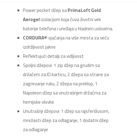
Power pocket džep sa
PrimaLoft Gold
Aerogel
izolacijom koja čuva životni vek
baterije telefona i uređaja u hladnim uslovima.
CORDURA
®
ojačanja na više mesta za veću
izdržljivost jakne
Reflektujući detalji za vidljivost
Spoljni džepovi: 1 zip džep na grudim sa
držačem za ID karticu, 2 džepa sa strane za
zagrevanje ruku, 2 džepa na preklop, 1
Napoleon džep sa unutrašnjim držačma za
hemijske olovke
Unutrašnji džepovi: 1 džep sa rajsferšlusom,
mrežasti džep za odlaganje, 1 dodatni džep
za odlaganje