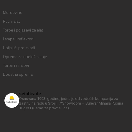
Merdevine
Ručni alat
Torbe i pojasevi za alat
Lampe i reflektori
Upijajući proizvodi
Oprema za obeležavanje
Torbe i rančevi
Dodatna oprema
seibltrade
Osnovana 1993. godine, jedna je od vodećih kompanija za
zaštitu na radu u Srbiji.
📍Showroom – Bulevar Mihaila Pupina
10g/s1
(Samo za pravna lica).