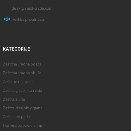
desk@seibl-trade.com
Politika privatnosti
KATEGORIJE
Zaštitna i radna odeća
Zaštitna i radna obuća
Zaštitne rukavice
Zaštita glave, lica i vida
Zaštita sluha
Zaštita disajnih organa
Zaštita od pada
Oprema za zavarivanje