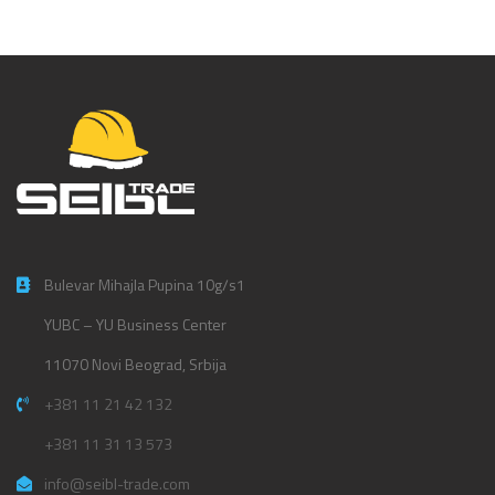
Bulevar Mihajla Pupina 10g/s1
YUBC – YU Business Center
11070 Novi Beograd, Srbija
+381 11 21 42 132
+381 11 31 13 573
info@seibl-trade.com