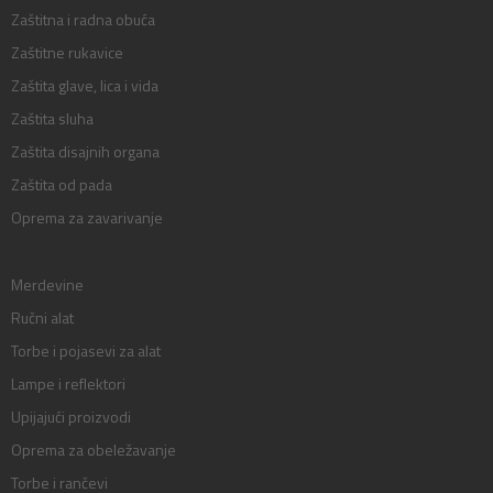
Zaštitna i radna obuća
Zaštitne rukavice
Zaštita glave, lica i vida
Zaštita sluha
Zaštita disajnih organa
Zaštita od pada
Oprema za zavarivanje
Merdevine
Ručni alat
Torbe i pojasevi za alat
Lampe i reflektori
Upijajući proizvodi
Oprema za obeležavanje
Torbe i rančevi