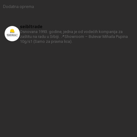
Dodatna oprema
seibltrade
Osnovana 1993. godine, jedna je od vodećih kompanija za
zaštitu na radu u Srbiji.
📍Showroom – Bulevar Mihaila Pupina
10g/s1
(Samo za pravna lica).