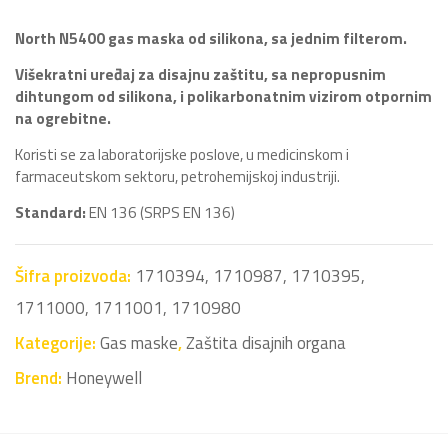
North N5400 gas maska od silikona, sa jednim filterom.
Višekratni uređaj za disajnu zaštitu, sa nepropusnim
dihtungom od silikona, i polikarbonatnim vizirom otpornim
na ogrebitne.
Koristi se za laboratorijske poslove, u medicinskom i
farmaceutskom sektoru, petrohemijskoj industriji.
Standard:
EN 136 (SRPS EN 136)
Šifra proizvoda:
1710394, 1710987, 1710395,
1711000, 1711001, 1710980
Kategorije:
Gas maske
,
Zaštita disajnih organa
Brend:
Honeywell