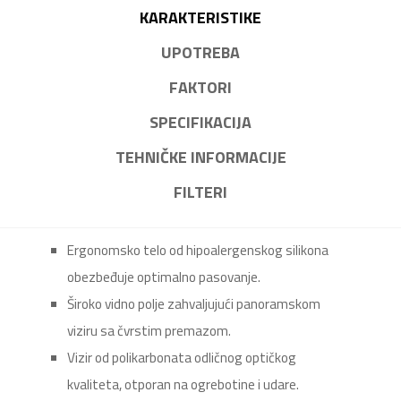
KARAKTERISTIKE
UPOTREBA
FAKTORI
SPECIFIKACIJA
TEHNIČKE INFORMACIJE
FILTERI
Ergonomsko telo od hipoalergenskog silikona
obezbeđuje optimalno pasovanje.
Široko vidno polje zahvaljujući panoramskom
viziru sa čvrstim premazom.
Vizir od polikarbonata odličnog optičkog
kvaliteta, otporan na ogrebotine i udare.