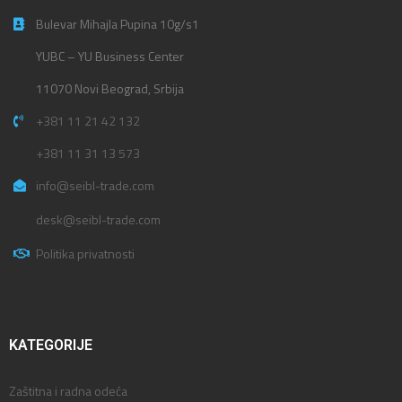
Bulevar Mihajla Pupina 10g/s1
YUBC – YU Business Center
11070 Novi Beograd, Srbija
+381 11 21 42 132
+381 11 31 13 573
info@seibl-trade.com
desk@seibl-trade.com
Politika privatnosti
KATEGORIJE
Zaštitna i radna odeća