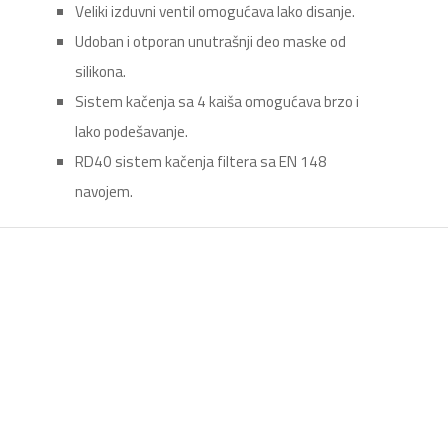
Veliki izduvni ventil omogućava lako disanje.
Udoban i otporan unutrašnji deo maske od
silikona.
Sistem kačenja sa 4 kaiša omogućava brzo i
lako podešavanje.
RD40 sistem kačenja filtera sa EN 148
navojem.