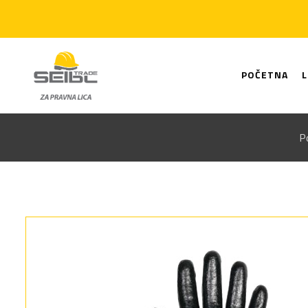
POČETNA
P