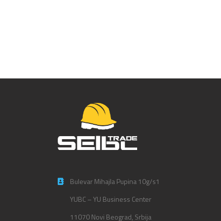
Nitrilna rukavica – 03410
Bulevar Mihajla Pupina 10g/s1
YUBC – YU Business Center
11070 Novi Beograd, Srbija