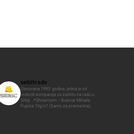
seibltrade
Osnovana 1993. godine, jedna je od
vodećih kompanija za zaštitu na radu u
Srbiji.
📍Showroom – Bulevar Mihaila
Pupina 10g/s1
(Samo za pravna lica).