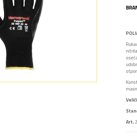
BRA
POLI
Rukav
nitri
oseća
udobn
otpor
Koris
masno
Velič
Stan
Art.
2