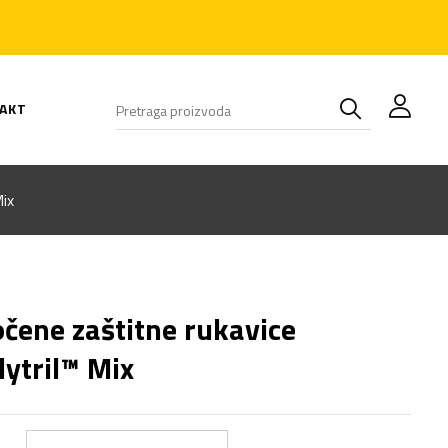
AKT
ix
čene zaštitne rukavice
lytril™ Mix