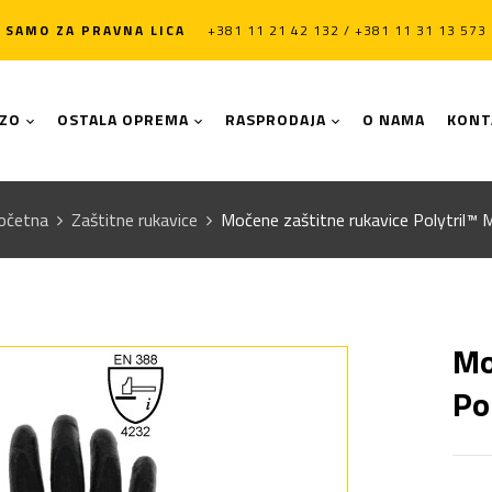
SAMO ZA PRAVNA LICA
+381 11 21 42 132 / +381 11 31 13 573
LZO
OSTALA OPREMA
RASPRODAJA
O NAMA
KONT
očetna
Zaštitne rukavice
Močene zaštitne rukavice Polytril™ M
Mo
Po