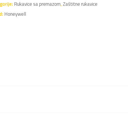
gorije:
Rukavice sa premazom
,
Zaštitne rukavice
d:
Honeywell