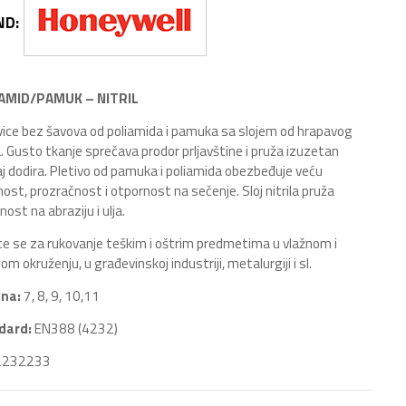
ND:
AMID/PAMUK – NITRIL
ice bez šavova od poliamida i pamuka sa slojem od hrapavog
la. Gusto tkanje sprečava prodor prljavštine i pruža izuzetan
j dodira. Pletivo od pamuka i poliamida obezbeđuje veću
ost, prozračnost i otpornost na sečenje. Sloj nitrila pruža
nost na abraziju i ulja.
te se za rukovanje teškim i oštrim predmetima u vlažnom i
m okruženju, u građevinskoj industriji, metalurgiji i sl.
ina:
7, 8, 9, 10,11
dard:
EN388 (4232)
232233