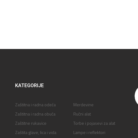
KATEGORIJE
Zaštitna i radna odeća
Merdevine
Zaštitna i radna obuća
Ručni alat
Zaštitne rukavice
Torbe i pojasevi za alat
Zaštita glave, lica i vida
Lampe i reflektori