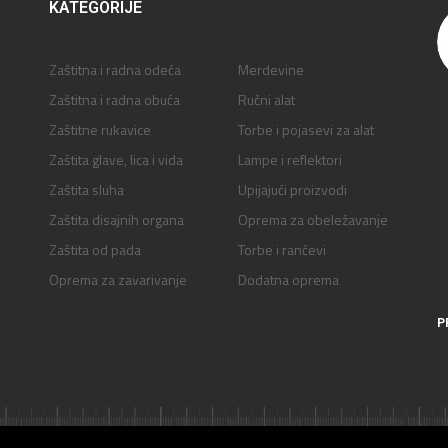
KATEGORIJE
Zaštitna i radna odeća
Merdevine
Zaštitna i radna obuća
Ručni alat
Zaštitne rukavice
Torbe i pojasevi za alat
Zaštita glave, lica i vida
Lampe i reflektori
Zaštita sluha
Upijajući proizvodi
Zaštita disajnih organa
Oprema za obeležavanje
Zaštita od pada
Torbe i rančevi
Oprema za zavarivanje
Dodatna oprema
P