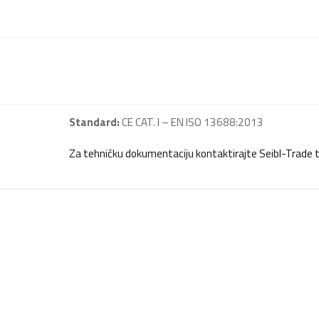
Standard:
CE CAT. I – EN ISO 13688:2013
Za tehničku dokumentaciju kontaktirajte Seibl-Trade 