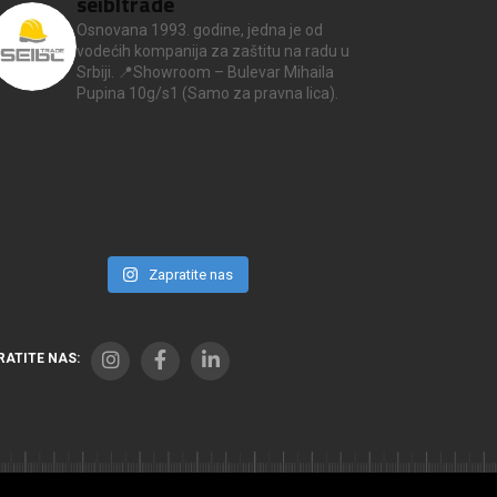
seibltrade
Osnovana 1993. godine, jedna je od
vodećih kompanija za zaštitu na radu u
Srbiji.
📍Showroom – Bulevar Mihaila
Pupina 10g/s1
(Samo za pravna lica).
Zapratite nas
RATITE NAS: