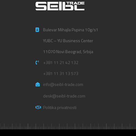
Bulevar Mihajla Pupina 10g/s1
YUBC – YU Business Center
11070 Novi Beograd, Srbija
+381 11 21 42 132
+381 11 31 13 573
info@seibl-trade.com
desk@seibl-trade.com
Politika privatnosti