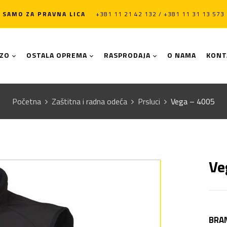
SAMO ZA PRAVNA LICA
+381 11 21 42 132 / +381 11 31 13 573
LZO
OSTALA OPREMA
RASPRODAJA
O NAMA
KONT
Početna
Zaštitna i radna odeća
Prsluci
Vega – 4005
Ve
BRA