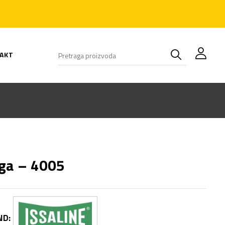
AKT
ga – 4005
ND: