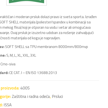
praktičan i moderan prsluk dolazi pravo iz sveta sporta. Izrađen
 SOFT SHELL materijala (poliester/spandex u kombinaciji sa
m mekog flisa) koji je otporan na vodu i vetar ali omogućava
avanje. Ovaj prsluk je izuzetno udoban za nošenje zahvaljujući
ičnosti materijala od koga je napravljen.
av:
SOFT SHELL sa TPU membranom 8000mm/800mvp
ine:
S, M, L, XL, XXL, 3XL
Crno-siva
dard:
CE CAT. I – EN ISO 13688:2013
a proizvoda:
4005
gorije:
Zaštitna i radna odeća
,
Prsluci
d:
ISSA