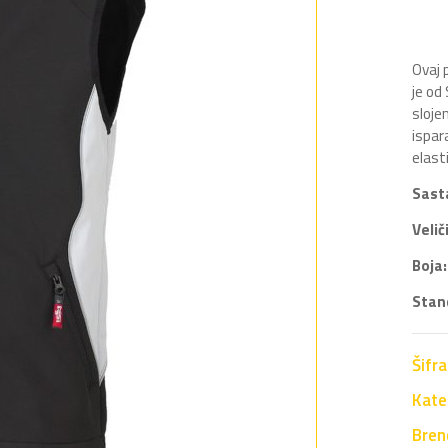
Ovaj 
je od
sloje
ispar
elast
Sast
Velič
Boja:
Stan
Šifr
Kate
Bren