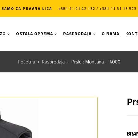
SAMO ZA PRAVNA LICA
+381 11 21 42 132 / +381 11 31 13 573
LZO
OSTALA OPREMA
RASPRODAJA
O NAMA
KONT
Početna
Rasprodaja
Prsluk Montana – 4000
Pr
BRA