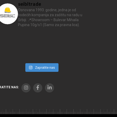
seibltrade
Osnovana 1993. godine, jedna je od
vodećih kompanija za zaštitu na radu u
Srbiji.
📍Showroom – Bulevar Mihaila
Pupina 10g/s1
(Samo za pravna lica).
Zapratite nas
RATITE NAS: