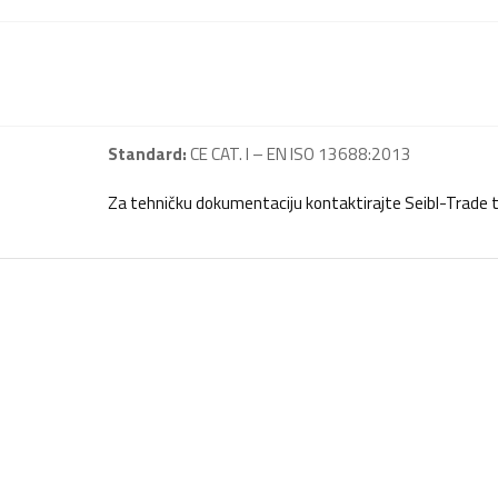
Standard:
CE CAT. I – EN ISO 13688:2013
Za tehničku dokumentaciju kontaktirajte Seibl-Trade 