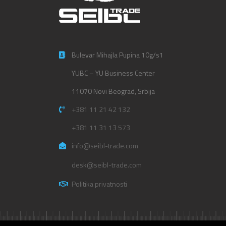
Bulevar Mihajla Pupina 10g/s1
YUBC – YU Business Center
11070 Novi Beograd, Srbija
+381 11 21 42 132
+381 11 31 13 573
info@seibl-trade.com
desk@seibl-trade.com
Politika privatnosti