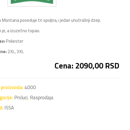
k Montana poseduje tri spoljna, i jedan unutrašnji dzep.
 je, a izuzetno topao.
av:
Poliester
ine:
2XL, 3XL
Cena: 2090,00 RSD
a proizvoda:
4000
gorije:
Prsluci
,
Rasprodaja
d:
ISSA