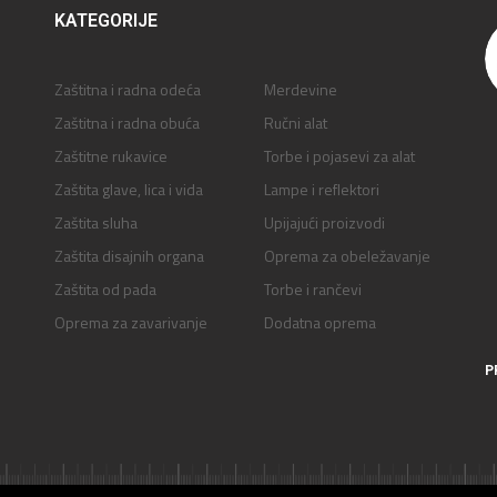
KATEGORIJE
Zaštitna i radna odeća
Merdevine
Zaštitna i radna obuća
Ručni alat
Zaštitne rukavice
Torbe i pojasevi za alat
Zaštita glave, lica i vida
Lampe i reflektori
Zaštita sluha
Upijajući proizvodi
Zaštita disajnih organa
Oprema za obeležavanje
Zaštita od pada
Torbe i rančevi
Oprema za zavarivanje
Dodatna oprema
P