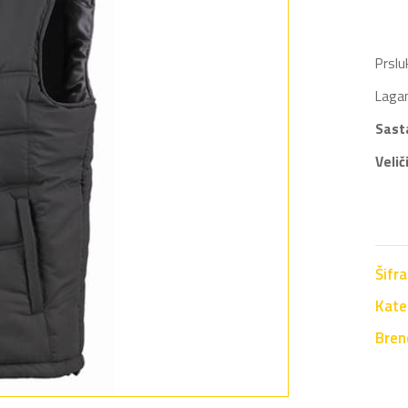
Prslu
Lagan
Sast
Velič
Šifr
Kate
Bren