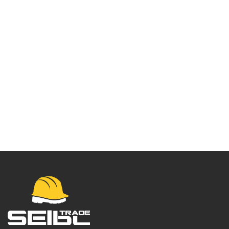
Kofil maska Eagle
Dolomite FFP3 – P391