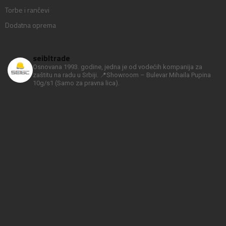
Torbe i rančevi
Dodatna oprema
seibltrade
Osnovana 1993. godine, jedna je od vodećih kompanija za
zaštitu na radu u Srbiji.
📍Showroom – Bulevar Mihaila Pupina
10g/s1
(Samo za pravna lica).