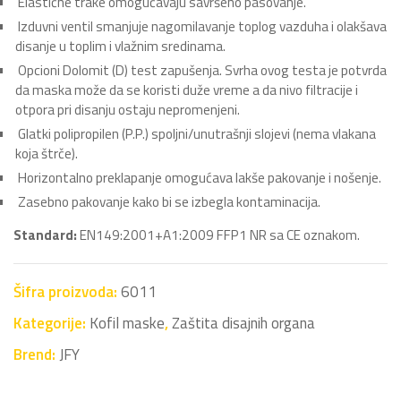
Elastične trake omogućavaju savršeno pasovanje.
Izduvni ventil smanjuje nagomilavanje toplog vazduha i olakšava
disanje u toplim i vlažnim sredinama.
Opcioni Dolomit (D) test zapušenja. Svrha ovog testa je potvrda
da maska može da se koristi duže vreme a da nivo filtracije i
otpora pri disanju ostaju nepromenjeni.
Glatki polipropilen (P.P.) spoljni/unutrašnji slojevi (nema vlakana
koja štrče).
Horizontalno preklapanje omogućava lakše pakovanje i nošenje.
Zasebno pakovanje kako bi se izbegla kontaminacija.
Standard:
EN149:2001+A1:2009 FFP1 NR sa CE oznakom.
Šifra proizvoda:
6011
Kategorije:
Kofil maske
,
Zaštita disajnih organa
Brend:
JFY