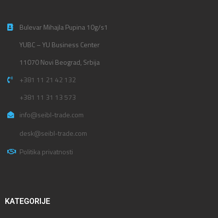
Bulevar Mihajla Pupina 10g/s1
YUBC – YU Business Center
11070 Novi Beograd, Srbija
+381 11 21 42 132
+381 11 31 13 573
info@seibl-trade.com
desk@seibl-trade.com
Politika privatnosti
KATEGORIJE