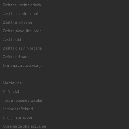
Zaštitna i radna odeća
Zaštitna i radna obuća
Zaštitne rukavice
Zaštita glave, lica i vida
Zaštita sluha
Zaštita disajnih organa
Zaštita od pada
Oprema za zavarivanje
Merdevine
Ručni alat
Torbe i pojasevi za alat
Lampe i reflektori
Upijajući proizvodi
Oprema za obeležavanje