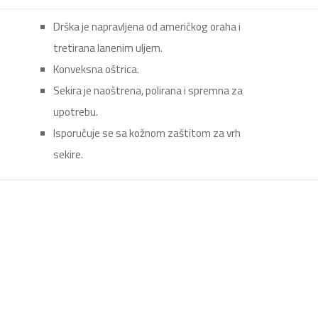
Drška je napravljena od američkog oraha i
tretirana lanenim uljem.
Konveksna oštrica.
Sekira je naoštrena, polirana i spremna za
upotrebu.
Isporučuje se sa kožnom zaštitom za vrh
sekire.