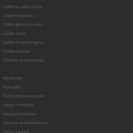
Zaštitna i radna obuća
Zaštitne rukavice
Zaštita glave, lica i vida
Zaštita sluha
Zaštita disajnih organa
Zaštita od pada
Oprema za zavarivanje
Merdevine
Ručni alat
Torbe i pojasevi za alat
Lampe i reflektori
Upijajući proizvodi
Oprema za obeležavanje
Torbe i rančevi