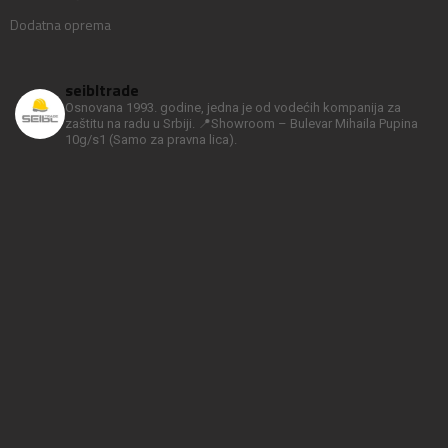
Dodatna oprema
seibltrade
Osnovana 1993. godine, jedna je od vodećih kompanija za
zaštitu na radu u Srbiji.
📍Showroom – Bulevar Mihaila Pupina
10g/s1
(Samo za pravna lica).