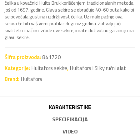
čelika u kovačnici Hults Bruk korišćenjem tradicionalanih metoda
još od 1697. godine. Glava sekire se obrađuje 40-60 puta kako bi
se povećala gustina i izdržljivost čelika. Uz malo pažnje ova
sekira će biti vaš verni pratilac dugi niz godina. Zahvaljujući
kvalitetu i načinu izrade ove sekire, imate doživotnu garanciju na
glavu sekire.
Šifra proizvoda:
841720
Kategorije:
Hultafors sekire
,
Hultafors i Silky ručni alat
Brend:
Hultafors
KARAKTERISTIKE
SPECIFIKACIJA
VIDEO