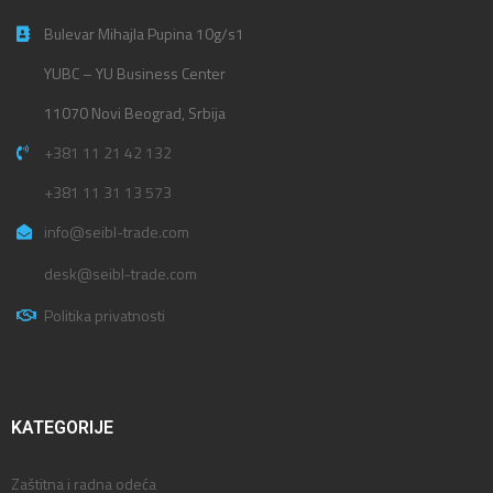
Bulevar Mihajla Pupina 10g/s1
YUBC – YU Business Center
11070 Novi Beograd, Srbija
+381 11 21 42 132
+381 11 31 13 573
info@seibl-trade.com
desk@seibl-trade.com
Politika privatnosti
KATEGORIJE
Zaštitna i radna odeća