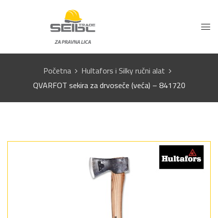
Početna
Hultafors i Silky ručni alat
QVARFOT sekira za drvoseče (veća) – 841720