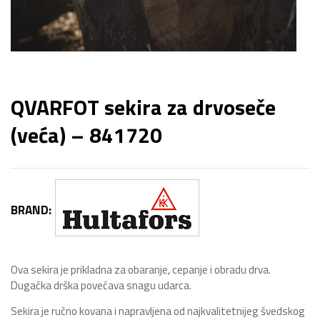
QVARFOT sekira za drvoseče
(veća) – 841720
BRAND:
Ova sekira je prikladna za obaranje, cepanje i obradu drva.
Dugačka drška povećava snagu udarca.
Sekira je ručno kovana i napravljena od najkvalitetnijeg švedskog