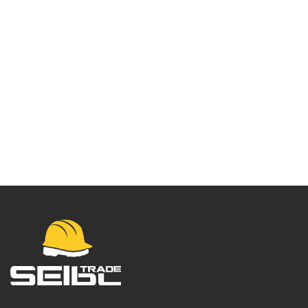
Kožni kaiš – 840798