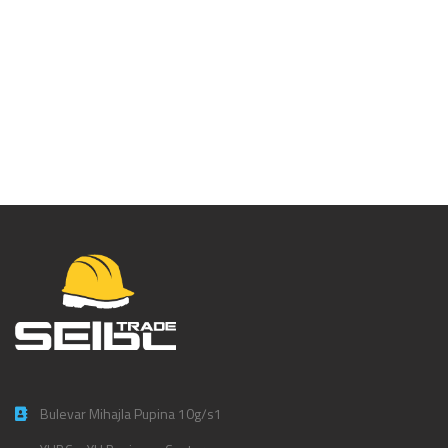
Tradicionalna
japanska testera PSX
240mm – 591270
Bulevar Mihajla Pupina 10g/s1