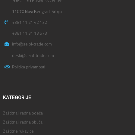
YUBC – YU Business Center
11070 Novi Beograd, Srbija
+381 11 21 42 132
+381 11 31 13 573
info@seibl-trade.com
desk@seibl-trade.com
Politika privatnosti
KATEGORIJE
Zaštitna i radna odeća
Zaštitna i radna obuća
Zaštitne rukavice