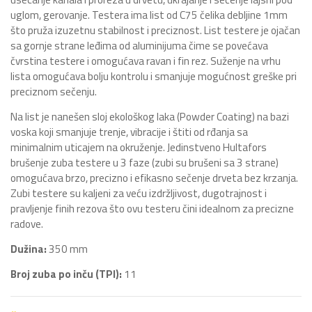
uglom, gerovanje. Testera ima list od C75 čelika debljine 1mm
što pruža izuzetnu stabilnost i preciznost. List testere je ojačan
sa gornje strane leđima od aluminijuma čime se povećava
čvrstina testere i omogućava ravan i fin rez. Suženje na vrhu
lista omogućava bolju kontrolu i smanjuje mogućnost greške pri
preciznom sečenju.
Na list je nanešen sloj ekološkog laka (Powder Coating) na bazi
voska koji smanjuje trenje, vibracije i štiti od rđanja sa
minimalnim uticajem na okruženje. Jedinstveno Hultafors
brušenje zuba testere u 3 faze (zubi su brušeni sa 3 strane)
omogućava brzo, precizno i efikasno sečenje drveta bez krzanja.
Zubi testere su kaljeni za veću izdržljivost, dugotrajnost i
pravljenje finih rezova što ovu testeru čini idealnom za precizne
radove.
Dužina:
350 mm
Broj zuba po inču (TPI):
11