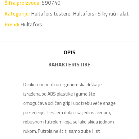
Šifra proizvoda:
590740
Kategorije:
Hultafors testere
,
Hultafors i Silky ručni alat
Brend:
Hultafors
OPIS
KARAKTERISTIKE
Dvokomponentna ergonomska drška je
izrađena od ABS plastike i gume što
omogućava odličan grip i upotrebu veće snage
pri sečenju. Testera dolazi sa jedinstvenom,
robusnom futrolom koja se lako skida jednom
rukom. Futrola ne štiti samo zube i list