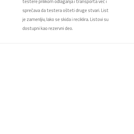
testere prilikom odlaganja i transporta već i
sprečava da testera ošteti druge stvari. List
je zamenljiv, lako se skida i reciklira. Listovi su
dostupni kao rezervni deo.