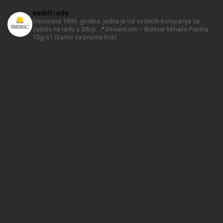
seibltrade
Osnovana 1993. godine, jedna je od vodećih kompanija za
zaštitu na radu u Srbiji.
📍Showroom – Bulevar Mihaila Pupina
10g/s1
(Samo za pravna lica).