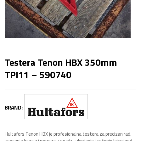
Testera Tenon HBX 350mm
TPI11 – 590740
BRAND:
Hultafors Tenon HBX je profesionalna testera za precizan rad,
usecanje kanala i proreza u drvetu, ukrajanje i sečenje lajsni pod