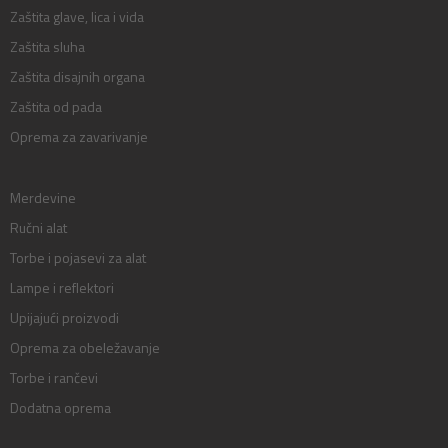
Zaštita glave, lica i vida
Zaštita sluha
Zaštita disajnih organa
Zaštita od pada
Oprema za zavarivanje
Merdevine
Ručni alat
Torbe i pojasevi za alat
Lampe i reflektori
Upijajući proizvodi
Oprema za obeležavanje
Torbe i rančevi
Dodatna oprema