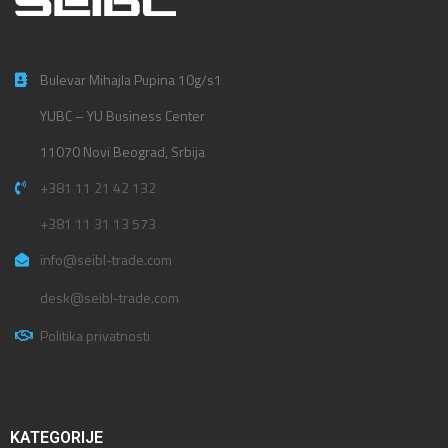
Bulevar Mihajla Pupina 10g/s1
YUBC – YU Business Center
11070 Novi Beograd, Srbija
+381 11 21 42 132
+381 11 31 13 573
info@seibl-trade.com
desk@seibl-trade.com
Politika privatnosti
KATEGORIJE