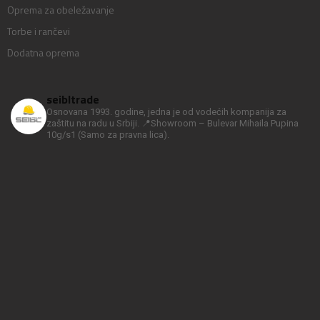
Oprema za obeležavanje
Torbe i rančevi
Dodatna oprema
seibltrade
Osnovana 1993. godine, jedna je od vodećih kompanija za
zaštitu na radu u Srbiji.
📍Showroom – Bulevar Mihaila Pupina
10g/s1
(Samo za pravna lica).