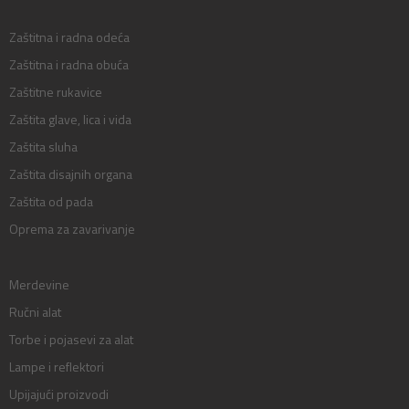
Zaštitna i radna odeća
Zaštitna i radna obuća
Zaštitne rukavice
Zaštita glave, lica i vida
Zaštita sluha
Zaštita disajnih organa
Zaštita od pada
Oprema za zavarivanje
Merdevine
Ručni alat
Torbe i pojasevi za alat
Lampe i reflektori
Upijajući proizvodi